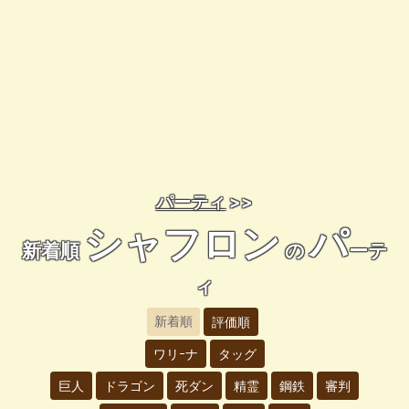
パーティ
>>
シャフロン
パ
新着順
の
ーテ
ィ
新着順
評価順
ワリｰナ
タッグ
巨人
ドラゴン
死ダン
精霊
鋼鉄
審判