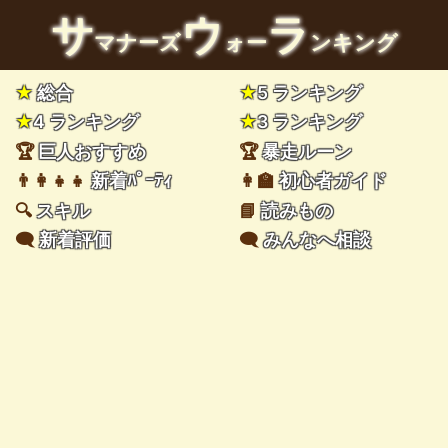
サ
ウ
ラ
マナーズ
ォー
ンキング
★
総合
★
5 ランキング
★
4 ランキング
★
3 ランキング
🏆
巨人おすすめ
🏆
暴走ルーン
👨‍👩‍👧‍👧
新着ﾊﾟｰﾃｨ
👩‍🏫
初心者ガイド
🔍
スキル
📘
読みもの
🗨️
新着評価
🗨️
みんなへ相談