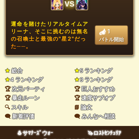
VS
運命を賭けたリアルタイムア
1
リーナ、そこに挑むのは無名
の召喚士と最強の"星2"だっ
バトル開始
た──。
★
総合
★
5 ランキング
★
4 ランキング
★
3 ランキング
🏆
次元パーティ
🏆
巨人おすすめ
🏆
暴走ルーン
🏆
速度サブオプ
🔍
スキル
📘
論文
🗨️
新着評価
🗨️
みんなへ相談
🐧サﾏﾅｰｽﾞウｫｰ
🦄ロｽﾄｾﾝﾁｭﾘｱ