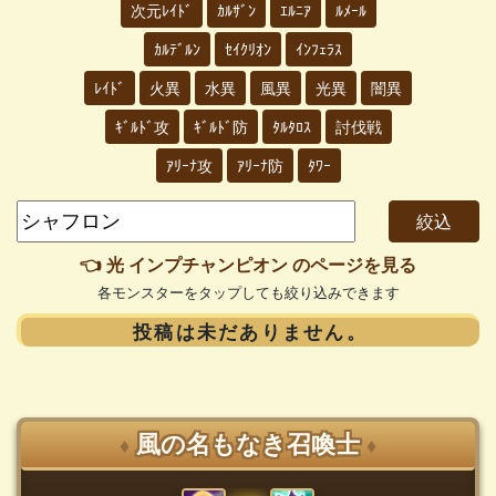
次元ﾚｲﾄﾞ
ｶﾙｻﾞﾝ
ｴﾙﾆｱ
ﾙﾒｰﾙ
ｶﾙﾃﾞﾙﾝ
ｾｲｸﾘｵﾝ
ｲﾝﾌｪﾗｽ
ﾚｲﾄﾞ
火異
水異
風異
光異
闇異
ｷﾞﾙﾄﾞ攻
ｷﾞﾙﾄﾞ防
ﾀﾙﾀﾛｽ
討伐戦
ｱﾘｰﾅ攻
ｱﾘｰﾅ防
ﾀﾜｰ
👈 光 インプチャンピオン のページを見る
各モンスターをタップしても絞り込みできます
投稿は未だありません。
風の名もなき召喚士
♦
♦