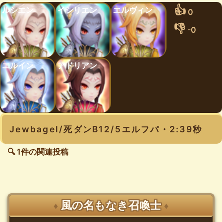
👍
ルシエン
イシリエン
エルヴィン
0
👎
-0
エルイン
アドリアン
Jewbagel/死ダンB12/5エルフパ・2:39秒
🔍 1件の関連投稿
風の名もなき召喚士
♦
♦