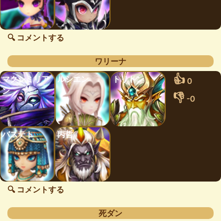
🔍 コメントする
ワリーナ
👍
マクシミリア
ルシエン
トリトン
0
ン
👎
-0
バステト
丙哲
🔍 コメントする
死ダン