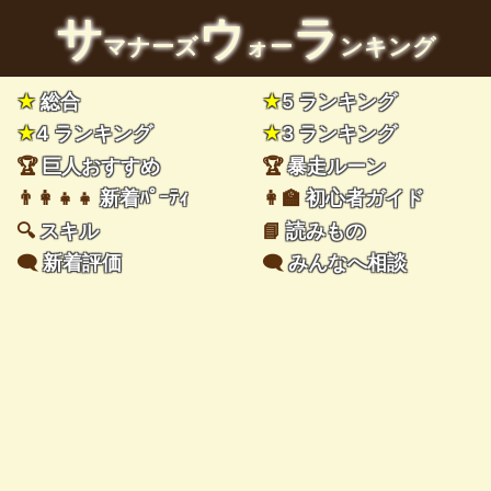
サ
ウ
ラ
マナーズ
ォー
ンキング
★
総合
★
5 ランキング
★
4 ランキング
★
3 ランキング
🏆
巨人おすすめ
🏆
暴走ルーン
👨‍👩‍👧‍👧
新着ﾊﾟｰﾃｨ
👩‍🏫
初心者ガイド
🔍
スキル
📘
読みもの
🗨️
新着評価
🗨️
みんなへ相談