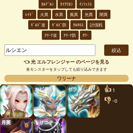
ｶﾙﾃﾞﾙﾝ
ｾｲｸﾘｵﾝ
ｲﾝﾌｪﾗｽ
ﾚｲﾄﾞ
火異
水異
風異
光異
闇異
ｷﾞﾙﾄﾞ攻
ｷﾞﾙﾄﾞ防
ﾀﾙﾀﾛｽ
討伐戦
ｱﾘｰﾅ攻
ｱﾘｰﾅ防
ﾀﾜｰ
👈 光 エルフレンジャー のページを見る
各モンスターをタップしても絞り込みできます
ワリーナ
👍
ルシエン
カビラ
ゼラス
1
👎
-0
月英
トリニティ