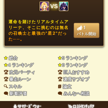
VS
運命を賭けたリアルタイムア
1
リーナ、そこに挑むのは無名
の召喚士と最強の"星2"だっ
バトル開始
た──。
★
総合
★
5 ランキング
★
4 ランキング
★
3 ランキング
🏆
次元パーティ
🏆
巨人おすすめ
🏆
暴走ルーン
🏆
速度サブオプ
🔍
スキル
📘
論文
🗨️
新着評価
🗨️
みんなへ相談
🐧サﾏﾅｰｽﾞウｫｰ
🦄ロｽﾄｾﾝﾁｭﾘｱ