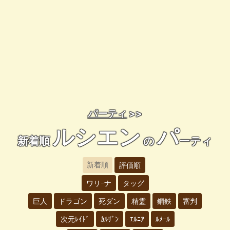
パーティ
>>
ルシエン
パ
新着順
の
ーティ
新着順
評価順
ワリｰナ
タッグ
巨人
ドラゴン
死ダン
精霊
鋼鉄
審判
次元ﾚｲﾄﾞ
ｶﾙｻﾞﾝ
ｴﾙﾆｱ
ﾙﾒｰﾙ