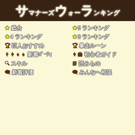
サ
ウ
ラ
マナーズ
ォー
ンキング
★
総合
★
5 ランキング
★
4 ランキング
★
3 ランキング
🏆
巨人おすすめ
🏆
暴走ルーン
👨‍👩‍👧‍👧
新着ﾊﾟｰﾃｨ
👩‍🏫
初心者ガイド
🔍
スキル
📘
読みもの
🗨️
新着評価
🗨️
みんなへ相談