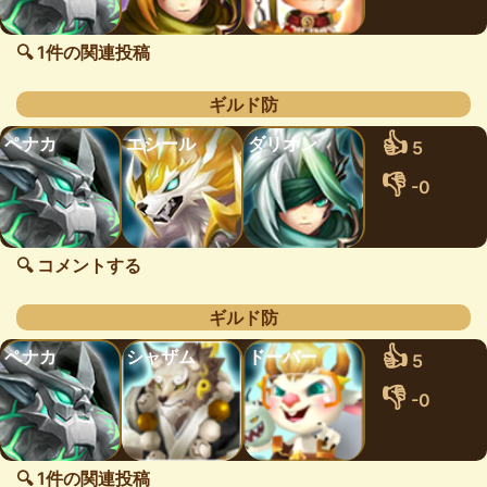
🔍 1件の関連投稿
ギルド防
👍
ペナカ
エシール
ダリオン
5
👎
-0
🔍 コメントする
ギルド防
👍
ペナカ
シャザム
ドーバー
5
👎
-0
🔍 1件の関連投稿