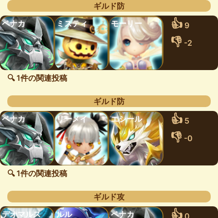
ギルド防
👍
ペナカ
ミスティ
モーリー
9
👎
-2
🔍 1件の関連投稿
ギルド防
👍
ペナカ
リーメイ
エシール
5
👎
-0
🔍 1件の関連投稿
ギルド攻
👍
デオマルス
ルル
ペナカ
0