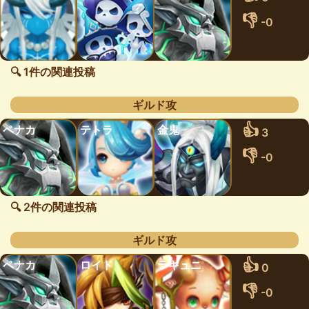
👎
-0
🔍 1件の関連投稿
ギルド攻
👍
ペナカ
テトラ
金鬼
3
👎
-0
🔍 2件の関連投稿
ギルド攻
👍
ペナカ
ロイド
ラキュニ
0
👎
-0