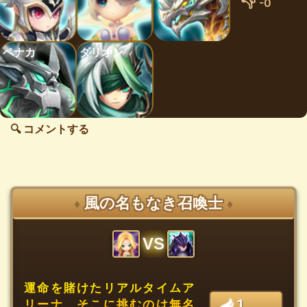
👎
-0
ペナカ
ダリオン
🔍 コメントする
風の名もなき召喚士
♦
♦
VS
運命を賭けたリアルタイムア
1
リーナ、そこに挑むのは無名