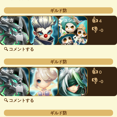
ギルド防
👍
ペナカ
フィガロ
シュシュ
4
👎
-0
🔍 コメントする
ギルド防
👍
ペナカ
モーリー
ダリオン
0
👎
-0
🔍 コメントする
ギルド防