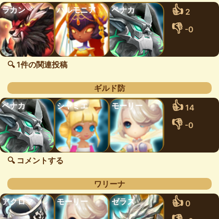
👍
ラカン
ハルモニア
ペナカ
2
👎
-0
🔍 1件の関連投稿
ギルド防
👍
ペナカ
シャミエ
モーリー
14
👎
-0
🔍 コメントする
ワリーナ
👍
アクロマ
モーリー
ゼラス
0