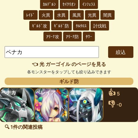
ｶﾙﾃﾞﾙﾝ
ｾｲｸﾘｵﾝ
ｲﾝﾌｪﾗｽ
ﾚｲﾄﾞ
火異
水異
風異
光異
闇異
ｷﾞﾙﾄﾞ攻
ｷﾞﾙﾄﾞ防
ﾀﾙﾀﾛｽ
討伐戦
ｱﾘｰﾅ攻
ｱﾘｰﾅ防
ﾀﾜｰ
👈 光 ガーゴイル のページを見る
各モンスターをタップしても絞り込みできます
ギルド防
👍
ペナカ
ペレイア
金鬼
5
👎
-0
🔍 1件の関連投稿