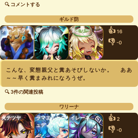
🔍 コメントする
ギルド防
👍
チャンドラー
舜
ライリー
16
👎
-0
こんな、変態親父と糞あそびしないか。 ああ
～～早く糞まみれになろうぜ。
🔍 3件の関連投稿
ワリーナ
👍
火テツヤ
ラマエルとジ
イレーネ
2
ュディア
👎
-0