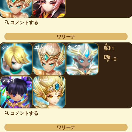
🔍 コメントする
ワリーナ
👍
ジン
エレダス
カビラ
1
👎
-0
フェイ
ミハエル
🔍 コメントする
ワリーナ