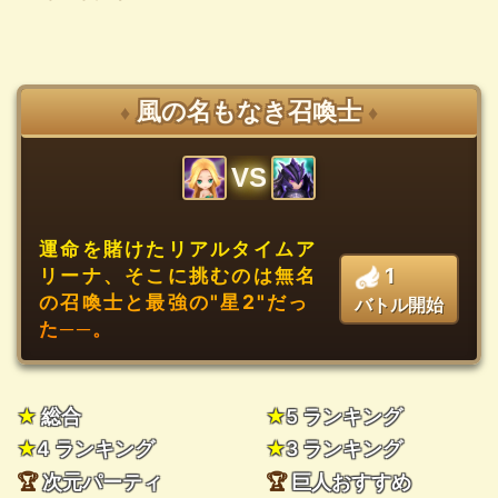
風の名もなき召喚士
♦
♦
VS
運命を賭けたリアルタイムア
1
リーナ、そこに挑むのは無名
の召喚士と最強の"星2"だっ
バトル開始
た──。
★
総合
★
5 ランキング
★
4 ランキング
★
3 ランキング
🏆
次元パーティ
🏆
巨人おすすめ