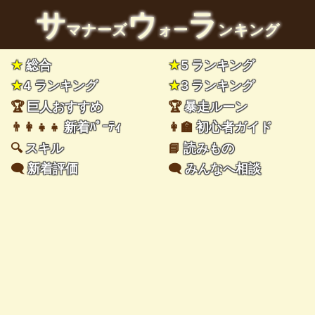
サ
ウ
ラ
マナーズ
ォー
ンキング
★
総合
★
5 ランキング
★
4 ランキング
★
3 ランキング
🏆
巨人おすすめ
🏆
暴走ルーン
👨‍👩‍👧‍👧
新着ﾊﾟｰﾃｨ
👩‍🏫
初心者ガイド
🔍
スキル
📘
読みもの
🗨️
新着評価
🗨️
みんなへ相談