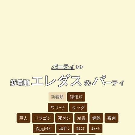
パーティ
>>
エレダス
パ
新着順
の
ーティ
新着順
評価順
ワリｰナ
タッグ
巨人
ドラゴン
死ダン
精霊
鋼鉄
審判
次元ﾚｲﾄﾞ
ｶﾙｻﾞﾝ
ｴﾙﾆｱ
ﾙﾒｰﾙ