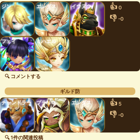
👍
ジン
エレダス
イウヌウ
0
👎
-0
フェイ
ミハエル
🔍 コメントする
ギルド防
👍
チャンドラー
プラリネ
エレダス
5
👎
-0
🔍 1件の関連投稿