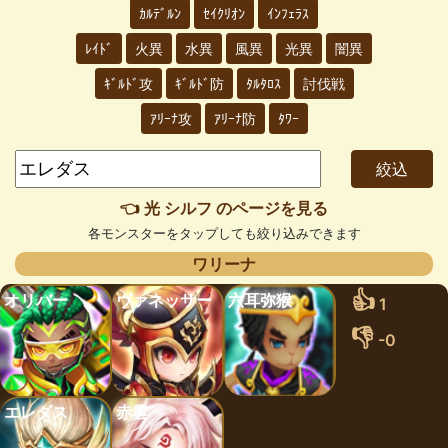
ｶﾙﾃﾞﾙﾝ
ｾｲｸﾘｵﾝ
ｲﾝﾌｪﾗｽ
ﾚｲﾄﾞ
火異
水異
風異
光異
闇異
ｷﾞﾙﾄﾞ攻
ｷﾞﾙﾄﾞ防
ﾀﾙﾀﾛｽ
討伐戦
ｱﾘｰﾅ攻
ｱﾘｰﾅ防
ﾀﾜｰ
👈 光 シルフ のページを見る
各モンスターをタップしても絞り込みできます
ワリーナ
👍
オリバー
ヴァネッサー
六耳弥猴
1
👎
-0
エレダス
赤雲