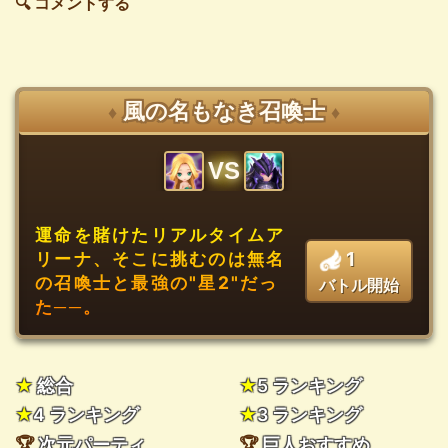
🔍 コメントする
風の名もなき召喚士
♦
♦
VS
運命を賭けたリアルタイムア
1
リーナ、そこに挑むのは無名
の召喚士と最強の"星2"だっ
バトル開始
た──。
★
総合
★
5 ランキング
★
4 ランキング
★
3 ランキング
🏆
次元パーティ
🏆
巨人おすすめ