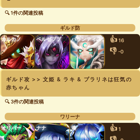
🔍 1件の関連投稿
ギルド防
👍
カルカノ
ベルゼブブ
バランティス
16
👎
-0
ギルド攻 >> 文姫 & ラキ & プラリネは狂気の
赤ちゃん
🔍 3件の関連投稿
ワリーナ
👍
オリバー
ナナ
湊
1
👎