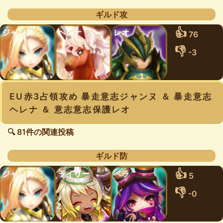
ギルド攻
👍
ジャンヌ
ヘレナ
レオ
76
👎
-3
EU赤3占領攻め 暴走意志ジャンヌ ＆ 暴走意志
ヘレナ ＆ 意志意志保護レオ
🔍 81件の関連投稿
ギルド防
👍
ジャンヌ
ライリー
ベラ
5
👎
-0