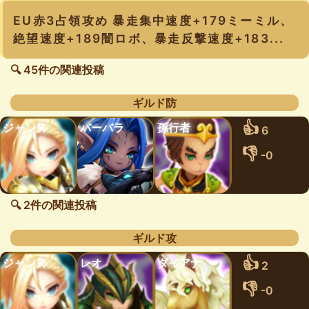
EU赤3占領攻め 暴走集中速度+179ミーミル、
絶望速度+189闇ロボ、暴走反撃速度+183...
🔍 45件の関連投稿
ギルド防
👍
ジャンヌ
バーバラ
孫行者
6
👎
-0
🔍 2件の関連投稿
ギルド攻
👍
ジャンヌ
レオ
ダイアナ
2
👎
-0