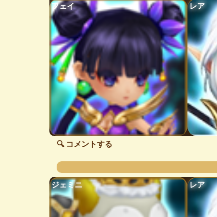
フェイ
レア
🔍 コメントする
ジェミニ
レア