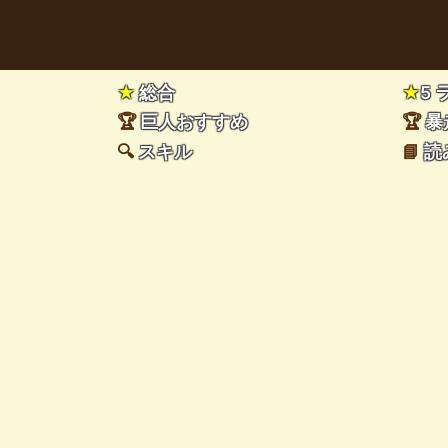
★
総合
★
5
🏆
巨人おすすめ
🏆
暴
🔍
スキル
📘
読