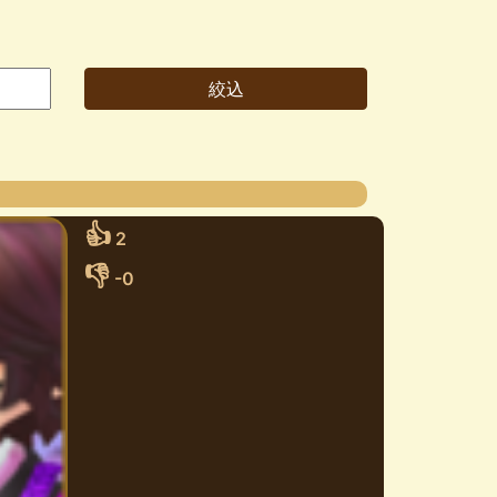
👍
2
👎
-0