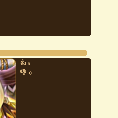
👍
5
👎
-0