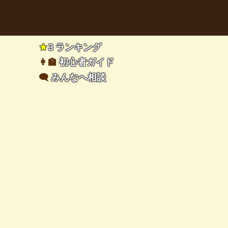
★
3 ランキング
👩‍🏫
初心者ガイド
🗨️
みんなへ相談