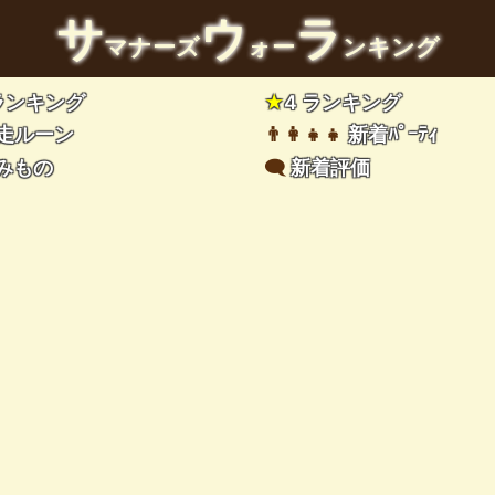
サ
ウ
ラ
マナーズ
ォー
ンキング
 ランキング
★
4 ランキング
走ルーン
👨‍👩‍👧‍👧
新着ﾊﾟｰﾃｨ
みもの
🗨️
新着評価