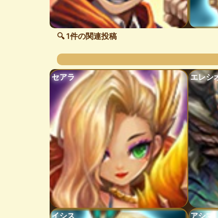
🔍 1件の関連投稿
セアラ
エレシ
イシス
アシマ