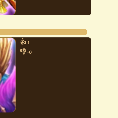
👍
1
👎
-0