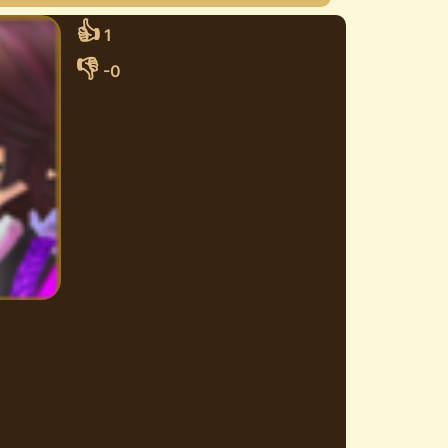
👍
1
👎
-0