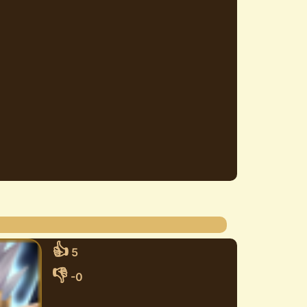
👍
5
👎
-0