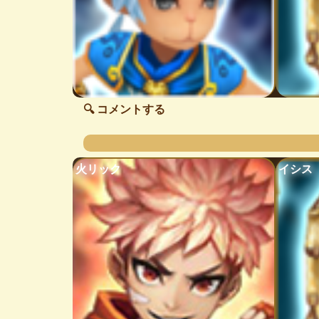
🔍 コメントする
火リック
イシス