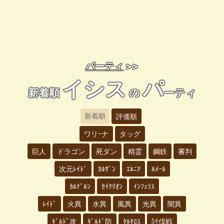
パーティ
>>
イシス
パ
新着順
の
ーティ
新着順
評価順
ワリｰナ
タッグ
巨人
ドラゴン
死ダン
精霊
鋼鉄
審判
次元ﾚｲﾄﾞ
ｶﾙｻﾞﾝ
ｴﾙﾆｱ
ﾙﾒｰﾙ
ｶﾙﾃﾞﾙﾝ
ｾｲｸﾘｵﾝ
ｲﾝﾌｪﾗｽ
ﾚｲﾄﾞ
火異
水異
風異
光異
闇異
ｷﾞﾙﾄﾞ攻
ｷﾞﾙﾄﾞ防
ﾀﾙﾀﾛｽ
討伐戦