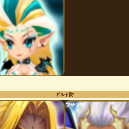
ギルド防
プサマテ