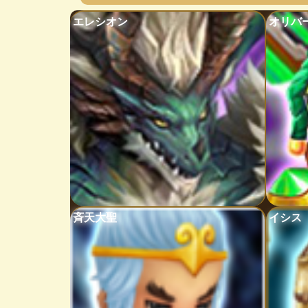
エレシオン
オリバ
斉天大聖
イシス