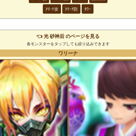
ｱﾘｰﾅ攻
ｱﾘｰﾅ防
ﾀﾜｰ
👈 光 砂神后 のページを見る
各モンスターをタップしても絞り込みできます
ワリーナ
雲師