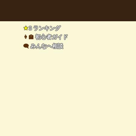
★
3 ランキング
👩‍🏫
初心者ガイド
🗨️
みんなへ相談