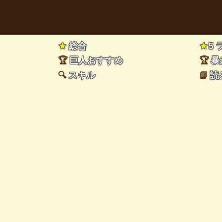
★
総合
★
5
🏆
巨人おすすめ
🏆
暴
🔍
スキル
📘
読