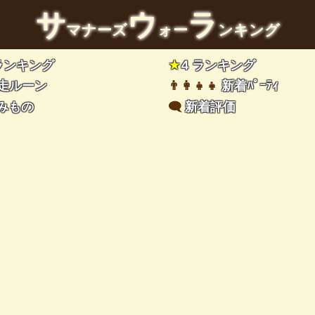
サ
ウ
ラ
マナーズ
ォー
ンキング
 ランキング
★
4 ランキング
走ルーン
👨‍👩‍👧‍👧
新着ﾊﾟｰﾃｨ
みもの
🗨️
新着評価