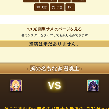
ｱﾘｰﾅ攻
ｱﾘｰﾅ防
ﾀﾜｰ
👈 光 突撃サメ のページを見る
各モンスターをタップしても絞り込みできます
投稿は未だありません。
風の名もなき召喚士
♦
♦
VS
、そこに挑むのは無名の召喚士と最強の"星2"だった