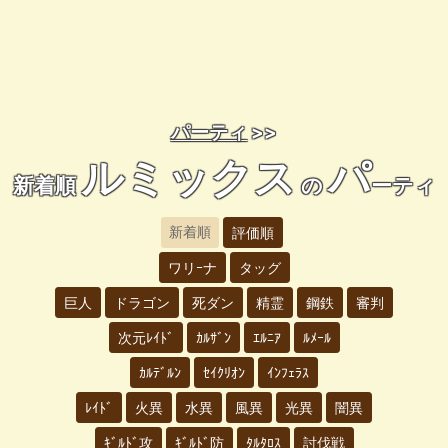
パーティ
>>
ルミックス
パ
新着順
の
ーティ
新着順
評価順
ワリｰナ
タッグ
巨人
ドラゴン
死ダン
精霊
鋼鉄
審判
次元ﾚｲﾄﾞ
ｶﾙｻﾞﾝ
ｴﾙﾆｱ
ﾙﾒｰﾙ
ｶﾙﾃﾞﾙﾝ
ｾｲｸﾘｵﾝ
ｲﾝﾌｪﾗｽ
ﾚｲﾄﾞ
火異
水異
風異
光異
闇異
ｷﾞﾙﾄﾞ攻
ｷﾞﾙﾄﾞ防
ﾀﾙﾀﾛｽ
討伐戦