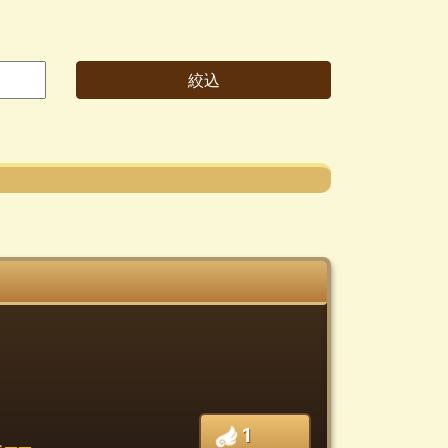
1
──。