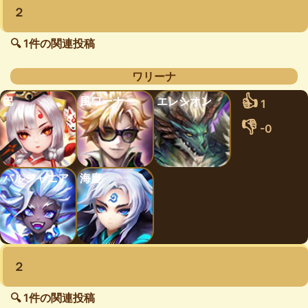
２
🔍 1件の関連投稿
ワリーナ
👍
巴
風ワーナー
エレシオン
1
👎
-0
パルジャニア
海慶
２
🔍 1件の関連投稿