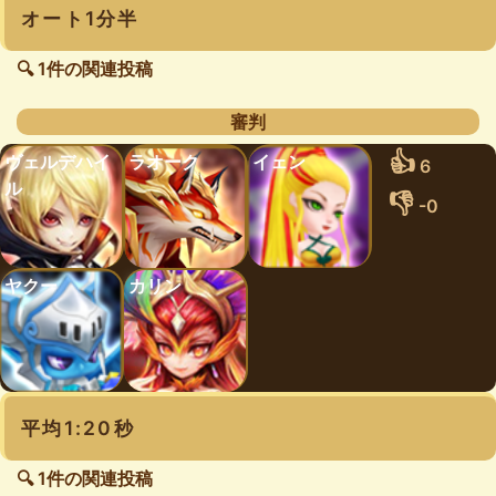
オート1分半
🔍 1件の関連投稿
審判
👍
ヴェルデハイ
ラオーク
イェン
6
ル
👎
-0
ヤクー
カリン
平均1:20秒
🔍 1件の関連投稿