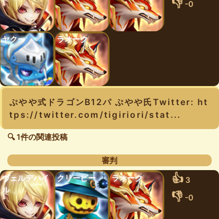
👎
-0
ヤクー
ラオーク
ぷやや式ドラゴンB12パ ぷやや氏Twitter: ht
tps://twitter.com/tigiriori/stat...
🔍 1件の関連投稿
審判
👍
ヴェルデハイ
クリーピー
ラオーク
3
ル
👎
-0