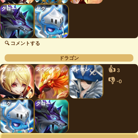
クロー
ヤクー
🔍 コメントする
ドラゴン
👍
ヴェルデハイ
スペクトラ
ガレオン
3
ル
👎
-0
ヤクー
クロー