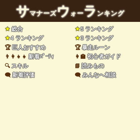
サ
ウ
ラ
マナーズ
ォー
ンキング
★
総合
★
5 ランキング
★
4 ランキング
★
3 ランキング
🏆
巨人おすすめ
🏆
暴走ルーン
👨‍👩‍👧‍👧
新着ﾊﾟｰﾃｨ
👩‍🏫
初心者ガイド
🔍
スキル
📘
読みもの
🗨️
新着評価
🗨️
みんなへ相談