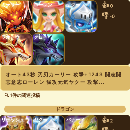
👍
カーリー
ローレン
ヤクー
0
👎
-0
ラオーク
クロー
オート43秒 刃刃カーリー 攻撃+1243 闘志闘
志意志ローレン 猛攻元気ヤクー 攻撃...
🔍 1件の関連投稿
ドラゴン
👍
リテッシュ
ヤクー
バナード
2