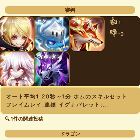
審判
👍
ヴェルデハイ
ヤクー
ラオーク
1
ル
👎
-0
火ホム
ジュルタン
オート平均1:20秒～1分 ホムのスキルセット
フレイムレイ:連鎖 イグナバレット:...
🔍 1件の関連投稿
ドラゴン