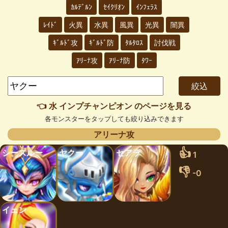
ｶﾙﾃﾞﾙﾝ
ｾｲｸﾘｵﾝ
ｲﾝﾌｪﾗｽ
ﾚｲﾄﾞ
火異
水異
風異
光異
闇異
ｷﾞﾙﾄﾞ攻
ｷﾞﾙﾄﾞ防
ﾀﾙﾀﾛｽ
討伐戦
ｱﾘｰﾅ攻
ｱﾘｰﾅ防
ﾀﾜｰ
👈 水 インプチャンピオン のページを見る
各モンスターをタップしても絞り込みできます
アリーナ攻
👍
シースルー
ヤクー
セアラ
1
👎
-0
イェン