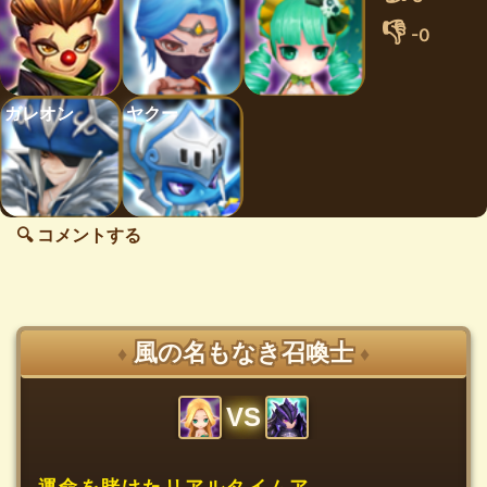
👎
-0
ガレオン
ヤクー
🔍 コメントする
風の名もなき召喚士
♦
♦
VS
運命を賭けたリアルタイムア