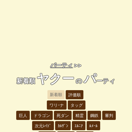
パーティ
>>
ヤクー
パ
新着順
の
ーティ
新着順
評価順
ワリｰナ
タッグ
巨人
ドラゴン
死ダン
精霊
鋼鉄
審判
次元ﾚｲﾄﾞ
ｶﾙｻﾞﾝ
ｴﾙﾆｱ
ﾙﾒｰﾙ