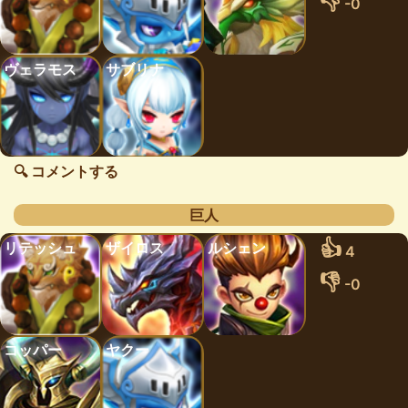
👎
-0
ヴェラモス
サブリナ
🔍 コメントする
巨人
👍
リテッシュ
ザイロス
ルシェン
4
👎
-0
コッパー
ヤクー