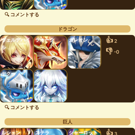
🔍 コメントする
ドラゴン
👍
ヴェルデハイ
ラオーク
ガレオン
2
ル
👎
-0
ヤクー
水ホム
🔍 コメントする
巨人
👍
ルシェン
ステラ
シャーロット
3