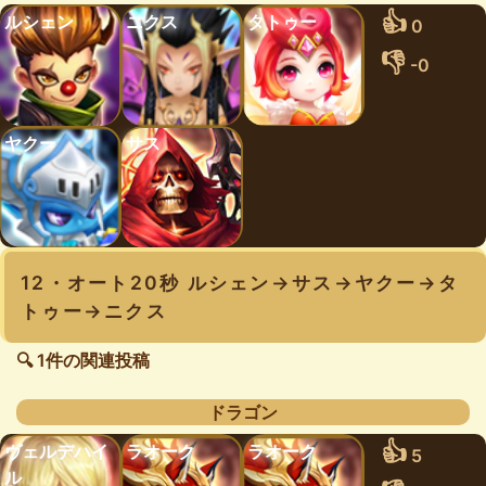
👍
ルシェン
ニクス
タトゥー
0
👎
-0
ヤクー
サス
12・オート20秒 ルシェン→サス→ヤクー→タ
トゥー→ニクス
🔍 1件の関連投稿
ドラゴン
👍
ヴェルデハイ
ラオーク
ラオーク
5
ル