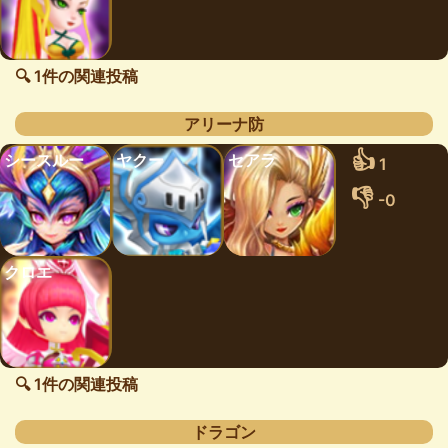
🔍 1件の関連投稿
アリーナ防
👍
シースルー
ヤクー
セアラ
1
👎
-0
クロエ
🔍 1件の関連投稿
ドラゴン