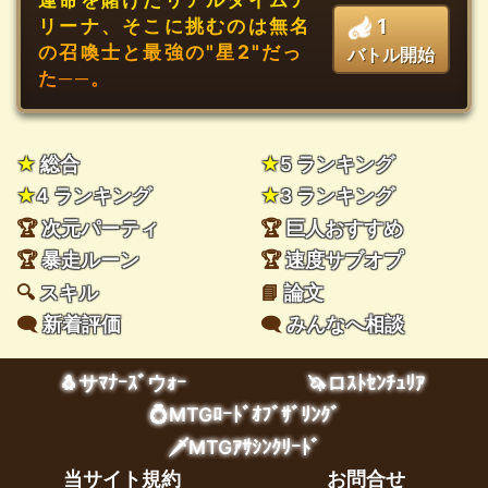
1
リーナ、そこに挑むのは無名
の召喚士と最強の"星2"だっ
バトル開始
た──。
★
総合
★
5 ランキング
★
4 ランキング
★
3 ランキング
🏆
次元パーティ
🏆
巨人おすすめ
🏆
暴走ルーン
🏆
速度サブオプ
🔍
スキル
📘
論文
🗨️
新着評価
🗨️
みんなへ相談
🐧サﾏﾅｰｽﾞウｫｰ
🦄ロｽﾄｾﾝﾁｭﾘｱ
💍MTGﾛｰﾄﾞｵﾌﾞｻﾞﾘﾝｸﾞ
🗡️MTGｱｻｼﾝｸﾘｰﾄﾞ
当サイト規約
お問合せ