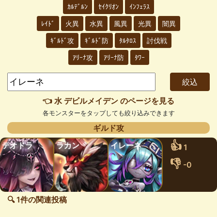
ｶﾙﾃﾞﾙﾝ
ｾｲｸﾘｵﾝ
ｲﾝﾌｪﾗｽ
ﾚｲﾄﾞ
火異
水異
風異
光異
闇異
ｷﾞﾙﾄﾞ攻
ｷﾞﾙﾄﾞ防
ﾀﾙﾀﾛｽ
討伐戦
ｱﾘｰﾅ攻
ｱﾘｰﾅ防
ﾀﾜｰ
👈 水 デビルメイデン のページを見る
各モンスターをタップしても絞り込みできます
ギルド攻
👍
テオドラ
ラカン
イレーネ
1
👎
-0
🔍 1件の関連投稿