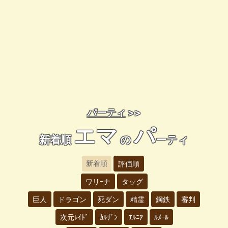
パーティ
>>
エマ
パ
新着順
の
ーティ
新着順
評価順
ワリｰナ
タッグ
巨人
ドラゴン
死ダン
精霊
鋼鉄
審判
次元ﾚｲﾄﾞ
ｶﾙｻﾞﾝ
ｴﾙﾆｱ
ﾙﾒｰﾙ