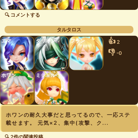
🔍 コメントする
タルタロス
👍
エマ
ダリオン
フラン
2
👎
-0
ホワン
ミシェル
ホワンの耐久大事だと思ってるので、一応ステ
載せます。 元気×2、集中(攻撃、ク...
🔍 2件の関連投稿