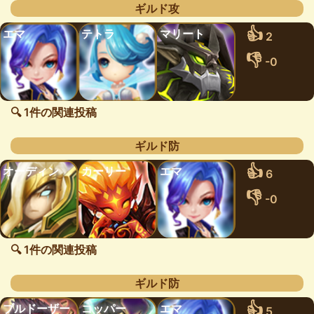
ギルド攻
👍
エマ
テトラ
マリート
2
👎
-0
🔍 1件の関連投稿
ギルド防
👍
オーディン
カーリー
エマ
6
👎
-0
🔍 1件の関連投稿
ギルド防
👍
ブルドーザー
コッパー
エマ
5