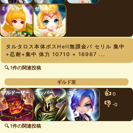
ミシェル
セリル
タルタロス本体ボスHell無課金パ セリル 集中
+忍耐+集中 体力 10710 + 16987 ...
🔍 1件の関連投稿
ギルド攻
👍
ブルドーザー
コッパー
エマ
0
👎
-0
🔍 1件の関連投稿