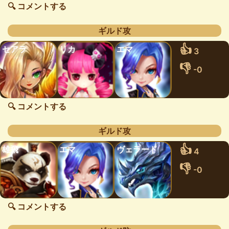
🔍 コメントする
ギルド攻
👍
セアラ
リカ
エマ
3
👎
-0
🔍 コメントする
ギルド攻
👍
雄飛
エマ
ヴェラード
4
👎
-0
🔍 コメントする