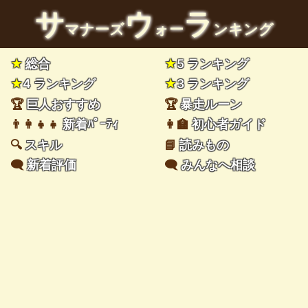
サ
ウ
ラ
マナーズ
ォー
ンキング
★
総合
★
5 ランキング
★
4 ランキング
★
3 ランキング
🏆
巨人おすすめ
🏆
暴走ルーン
👨‍👩‍👧‍👧
新着ﾊﾟｰﾃｨ
👩‍🏫
初心者ガイド
🔍
スキル
📘
読みもの
🗨️
新着評価
🗨️
みんなへ相談