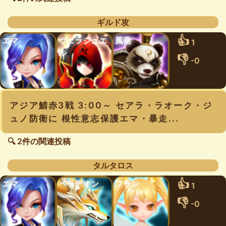
ギルド攻
👍
エマ
ヴェラジュエ
風燕
1
ル
👎
-0
アジア鯖赤3戦 3:00～ セアラ・ラオーク・ジ
ュノ防衛に 根性意志保護エマ・暴走...
🔍 2件の関連投稿
タルタロス
👍
エマ
ベラデオン
フラン
1
👎
-0