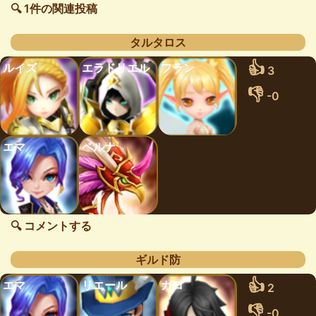
🔍 1件の関連投稿
タルタロス
👍
ルイズ
エラドリエル
フラン
3
👎
-0
エマ
ペルナ
🔍 コメントする
ギルド防
👍
エマ
リエール
ガロ
2
👎
-0