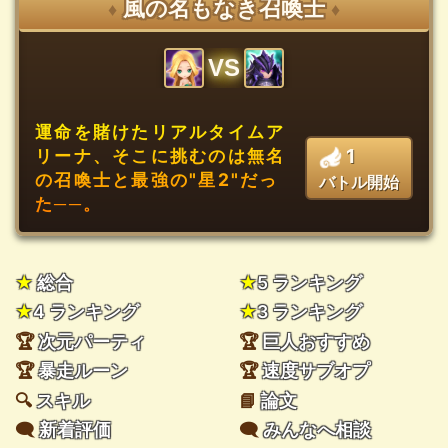
風の名もなき召喚士
♦
♦
VS
運命を賭けたリアルタイムア
1
リーナ、そこに挑むのは無名
の召喚士と最強の"星2"だっ
バトル開始
た──。
★
総合
★
5 ランキング
★
4 ランキング
★
3 ランキング
🏆
次元パーティ
🏆
巨人おすすめ
🏆
暴走ルーン
🏆
速度サブオプ
🔍
スキル
📘
論文
🗨️
新着評価
🗨️
みんなへ相談