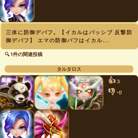
三体に防御デバフ。【イカルはパッシブ 反撃防
御デバフ】 エマの防御バフはイカル...
🔍 1件の関連投稿
タルタロス
👍
風燕
フラン
タラニス
3
👎
-0
エマ
ペルナ