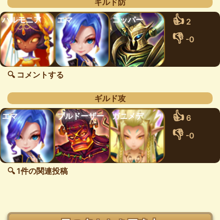
ギルド防
👍
ハルモニア
エマ
コッパー
2
👎
-0
🔍 コメントする
ギルド攻
👍
エマ
ブルドーザー
ガニメデ
6
👎
-0
🔍 1件の関連投稿