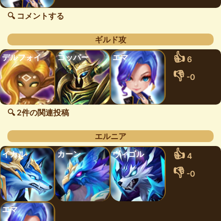
🔍 コメントする
ギルド攻
👍
デルフォイ
コッパー
エマ
6
👎
-0
🔍 2件の関連投稿
エルニア
👍
イカル
カーン
ヴィゴル
4
👎
-0
エマ