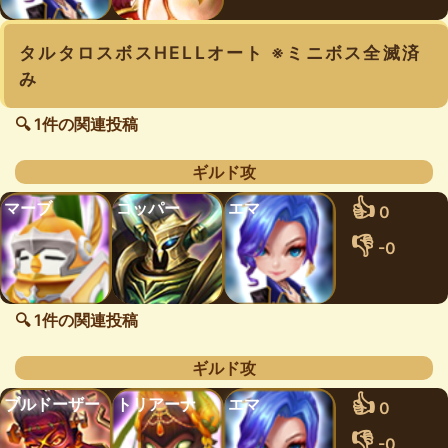
タルタロスボスHELLオート ※ミニボス全滅済
み
🔍 1件の関連投稿
ギルド攻
👍
マーブ
コッパー
エマ
0
👎
-0
🔍 1件の関連投稿
ギルド攻
👍
ブルドーザー
トリアーナ
エマ
0
👎
-0