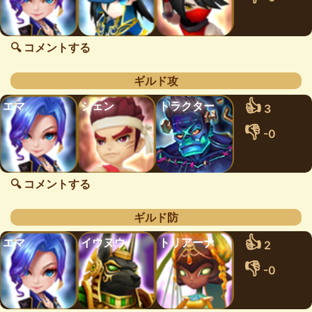
🔍 コメントする
ギルド攻
👍
エマ
シェン
トラクター
3
👎
-0
🔍 コメントする
ギルド防
👍
エマ
イウヌウ
トリアーナ
2
👎
-0