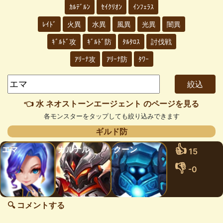
ｶﾙﾃﾞﾙﾝ
ｾｲｸﾘｵﾝ
ｲﾝﾌｪﾗｽ
ﾚｲﾄﾞ
火異
水異
風異
光異
闇異
ｷﾞﾙﾄﾞ攻
ｷﾞﾙﾄﾞ防
ﾀﾙﾀﾛｽ
討伐戦
ｱﾘｰﾅ攻
ｱﾘｰﾅ防
ﾀﾜｰ
👈 水 ネオストーンエージェント のページを見る
各モンスターをタップしても絞り込みできます
ギルド防
👍
エマ
カルナル
クーン
15
👎
-0
🔍 コメントする