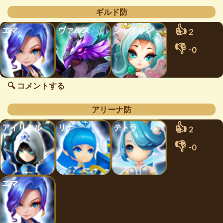
ギルド防
👍
エマ
ヴァルス
シャオリン
2
👎
-0
🔍 コメントする
アリーナ防
👍
アイリエル
リナ
テトラ
2
👎
-0
エマ