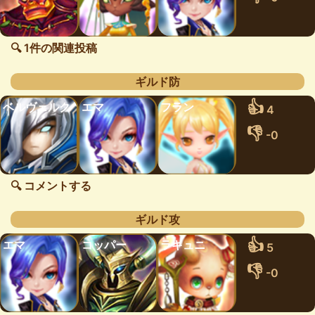
🔍 1件の関連投稿
ギルド防
👍
ベルヴェルク
エマ
フラン
4
👎
-0
🔍 コメントする
ギルド攻
👍
エマ
コッパー
ラキュニ
5
👎
-0