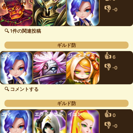
👎
-0
🔍 1件の関連投稿
ギルド防
👍
エマ
カルロス
ジェイド
6
👎
-0
🔍 コメントする
ギルド防
👍
エマ
エラドリエル
イェン
0
👎
-0