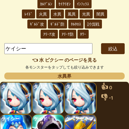
ｶﾙﾃﾞﾙﾝ
ｾｲｸﾘｵﾝ
ｲﾝﾌｪﾗｽ
ﾚｲﾄﾞ
火異
水異
風異
光異
闇異
ｷﾞﾙﾄﾞ攻
ｷﾞﾙﾄﾞ防
ﾀﾙﾀﾛｽ
討伐戦
ｱﾘｰﾅ攻
ｱﾘｰﾅ防
ﾀﾜｰ
👈 水 ピクシー のページを見る
各モンスターをタップしても絞り込みできます
水異界
👍
タリア
タリア
タリア
0
👎
-1
ケイシー
ケイド
ケベフセネフ