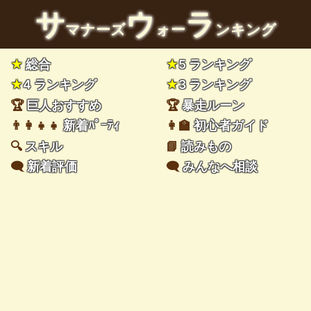
サ
ウ
ラ
マナーズ
ォー
ンキング
★
総合
★
5 ランキング
★
4 ランキング
★
3 ランキング
🏆
巨人おすすめ
🏆
暴走ルーン
👨‍👩‍👧‍👧
新着ﾊﾟｰﾃｨ
👩‍🏫
初心者ガイド
🔍
スキル
📘
読みもの
🗨️
新着評価
🗨️
みんなへ相談