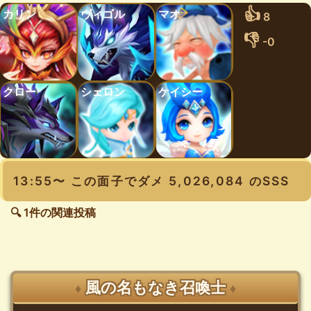
👍
カリン
ヴィゴル
マオ
8
👎
-0
クロー
シェロン
ケイシー
13:55〜 この面子でダメ 5,026,084 のSSS
🔍 1件の関連投稿
風の名もなき召喚士
♦
♦