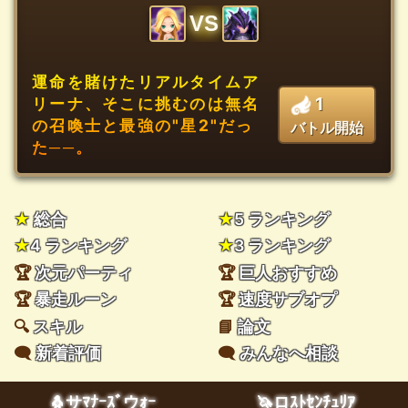
VS
運命を賭けたリアルタイムア
1
リーナ、そこに挑むのは無名
の召喚士と最強の"星2"だっ
バトル開始
た──。
★
総合
★
5 ランキング
★
4 ランキング
★
3 ランキング
🏆
次元パーティ
🏆
巨人おすすめ
🏆
暴走ルーン
🏆
速度サブオプ
🔍
スキル
📘
論文
🗨️
新着評価
🗨️
みんなへ相談
🐧サﾏﾅｰｽﾞウｫｰ
🦄ロｽﾄｾﾝﾁｭﾘｱ