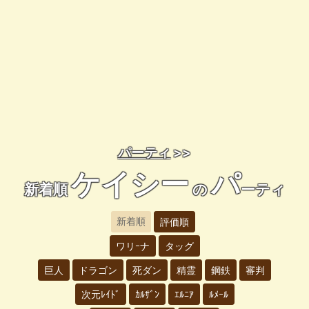
パーティ
>>
ケイシー
パ
新着順
の
ーティ
新着順
評価順
ワリｰナ
タッグ
巨人
ドラゴン
死ダン
精霊
鋼鉄
審判
次元ﾚｲﾄﾞ
ｶﾙｻﾞﾝ
ｴﾙﾆｱ
ﾙﾒｰﾙ