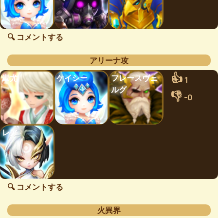
🔍 コメントする
アリーナ攻
👍
蚩尤
ケイシー
フレースヴェ
1
ルグ
👎
-0
レア
🔍 コメントする
火異界