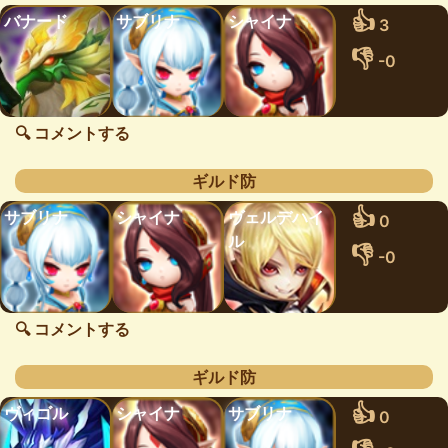
👍
バナード
サブリナ
シャイナ
3
👎
-0
🔍 コメントする
ギルド防
👍
サブリナ
シャイナ
ヴェルデハイ
0
ル
👎
-0
🔍 コメントする
ギルド防
👍
ヴィゴル
シャイナ
サブリナ
0