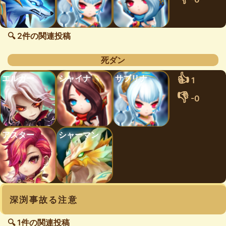
🔍 2件の関連投稿
死ダン
👍
エルガー
シャイナ
サブリナ
1
👎
-0
アスター
シャーマン
深渕事故る注意
🔍 1件の関連投稿