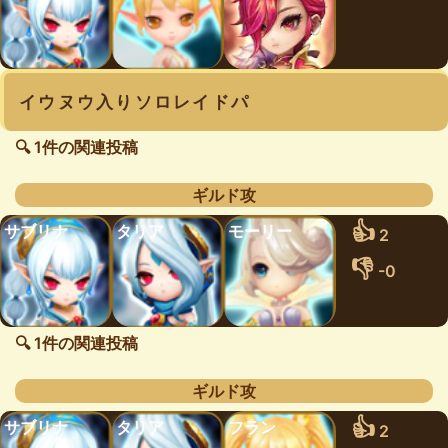
イウヌウ入りソロレイドパ
🔍 1件の関連投稿
ギルド攻
👍
サブリナ
タリア
モーリー
2
👎
-0
🔍 1件の関連投稿
ギルド攻
👍
サブリナ
タリア
フラン
2