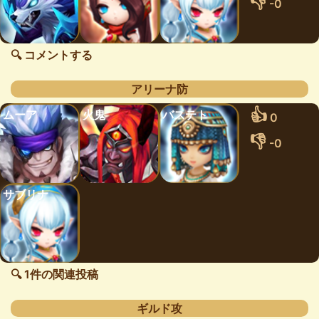
👎
-0
🔍 コメントする
アリーナ防
👍
ムーア
火鬼
バステト
0
👎
-0
サブリナ
🔍 1件の関連投稿
ギルド攻