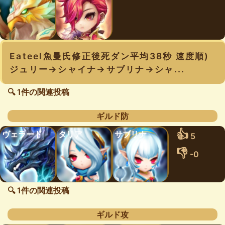
Eateel魚曼氏修正後死ダン平均38秒 速度順)
ジュリー→シャイナ→サブリナ→シャ...
🔍 1件の関連投稿
ギルド防
👍
ヴェラード
タリア
サブリナ
5
👎
-0
🔍 1件の関連投稿
ギルド攻