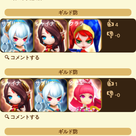
ギルド防
👍
サブリナ
シャイナ
クララ
4
👎
-0
🔍 コメントする
ギルド防
👍
シャイナ
サブリナ
クロエ
1
👎
-0
🔍 コメントする
ギルド防