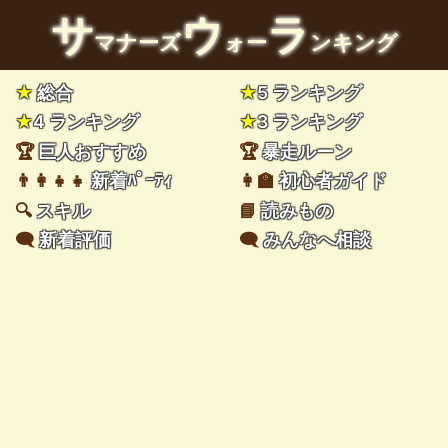
サ
ウ
ラ
マナーズ
ォー
ンキング
★
総合
★
5 ランキング
★
4 ランキング
★
3 ランキング
🏆
巨人おすすめ
🏆
暴走ルーン
👨‍👩‍👧‍👧
新着ﾊﾟｰﾃｨ
👩‍🏫
初心者ガイド
🔍
スキル
📘
読みもの
🗨️
新着評価
🗨️
みんなへ相談