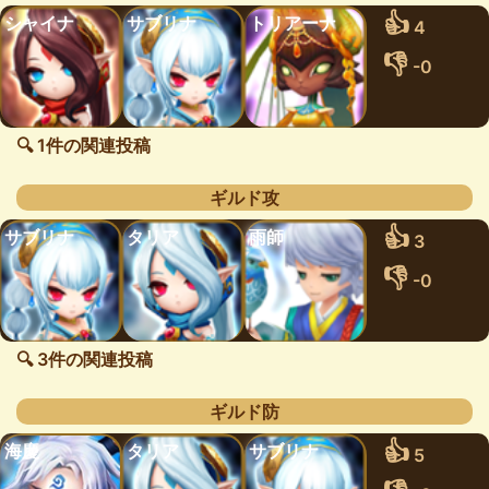
👍
シャイナ
サブリナ
トリアーナ
4
👎
-0
🔍 1件の関連投稿
ギルド攻
👍
サブリナ
タリア
雨師
3
👎
-0
🔍 3件の関連投稿
ギルド防
👍
海慶
タリア
サブリナ
5