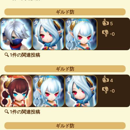
ギルド防
👍
スサノ
タリア
サブリナ
5
👎
-0
🔍 1件の関連投稿
ギルド防
👍
マルナ
サブリナ
タリア
4
👎
-0
🔍 1件の関連投稿
ギルド防