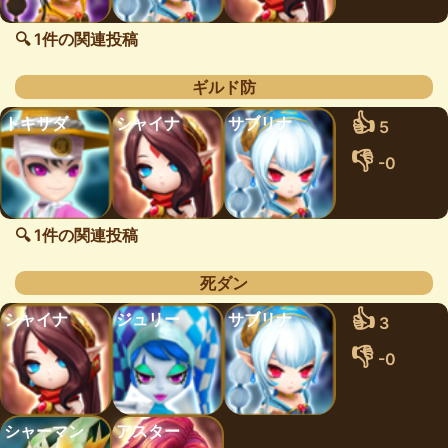
🔍 1件の関連投稿
ギルド防
👍
トキサダ
シャイナ
サブリナ
5
👎
-0
🔍 1件の関連投稿
死ダン
👍
シャイナ
ジュリー
サブリナ
3
👎
-0
シャーマン
アスター