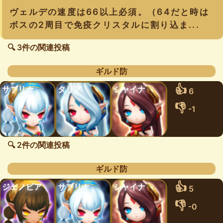
ヴェルデの速度は66以上必須。（64だと時は
ボスの2周目で免疫クリスタルに割り込ま...
🔍 3件の関連投稿
ギルド防
👍
サブリナ
タリア
シャイナ
6
👎
-1
🔍 2件の関連投稿
ギルド防
👍
ジェノビア
サブリナ
シャイナ
5
👎
-0