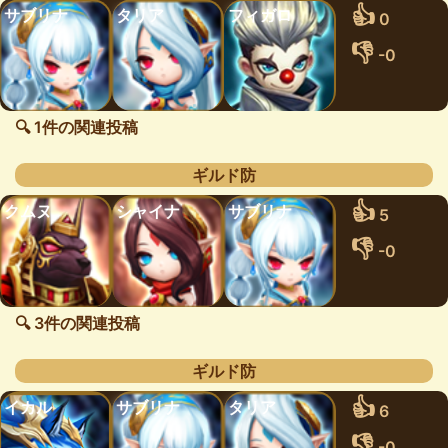
👍
サブリナ
タリア
フィガロ
0
👎
-0
🔍 1件の関連投稿
ギルド防
👍
クムヌ
シャイナ
サブリナ
5
👎
-0
🔍 3件の関連投稿
ギルド防
👍
イカル
サブリナ
タリア
6
👎
-0