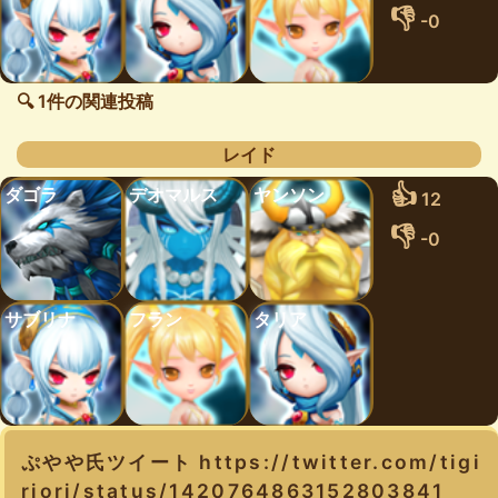
👎
-0
🔍 1件の関連投稿
レイド
👍
ダゴラ
デオマルス
ヤンソン
12
👎
-0
サブリナ
フラン
タリア
ぷやや氏ツイート https://twitter.com/tigi
riori/status/1420764863152803841