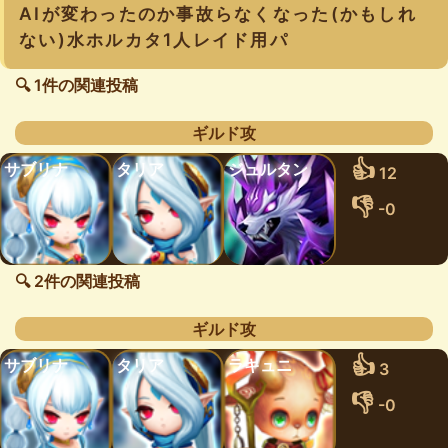
AIが変わったのか事故らなくなった(かもしれ
ない)水ホルカタ1人レイド用パ
🔍 1件の関連投稿
ギルド攻
👍
サブリナ
タリア
ジュルタン
12
👎
-0
🔍 2件の関連投稿
ギルド攻
👍
サブリナ
タリア
ラキュニ
3
👎
-0