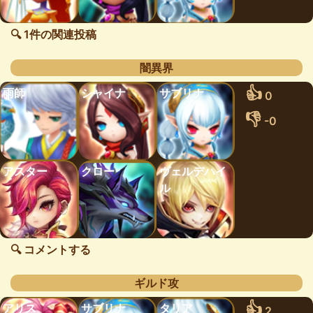
🔍 1件の関連投稿
闇異界
👍
雨師
シャイナ
サブリナ
0
👎
-0
アスター
クロー
ヴェルデハイ
ル
🔍 コメントする
ギルド攻
👍
アリス
サブリナ
タリア
2