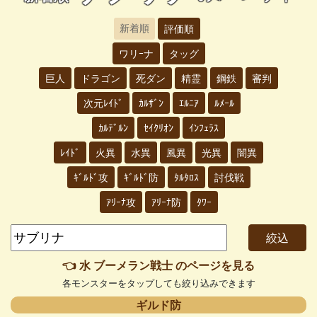
新着順
評価順
ワリｰナ
タッグ
巨人
ドラゴン
死ダン
精霊
鋼鉄
審判
次元ﾚｲﾄﾞ
ｶﾙｻﾞﾝ
ｴﾙﾆｱ
ﾙﾒｰﾙ
ｶﾙﾃﾞﾙﾝ
ｾｲｸﾘｵﾝ
ｲﾝﾌｪﾗｽ
ﾚｲﾄﾞ
火異
水異
風異
光異
闇異
ｷﾞﾙﾄﾞ攻
ｷﾞﾙﾄﾞ防
ﾀﾙﾀﾛｽ
討伐戦
ｱﾘｰﾅ攻
ｱﾘｰﾅ防
ﾀﾜｰ
👈 水 ブーメラン戦士 のページを見る
各モンスターをタップしても絞り込みできます
ギルド防