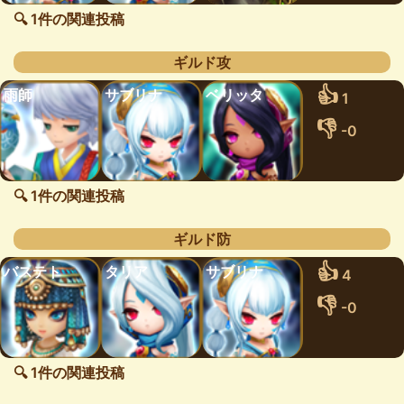
🔍 1件の関連投稿
ギルド攻
👍
雨師
サブリナ
ベリッタ
1
👎
-0
🔍 1件の関連投稿
ギルド防
👍
バステト
タリア
サブリナ
4
👎
-0
🔍 1件の関連投稿