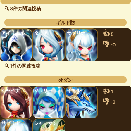
🔍 8件の関連投稿
ギルド防
👍
アイリエル
タリア
サブリナ
5
👎
-0
🔍 1件の関連投稿
死ダン
👍
シャイナ
ジュリー
イカル
1
👎
-2
サブリナ
シャーマン