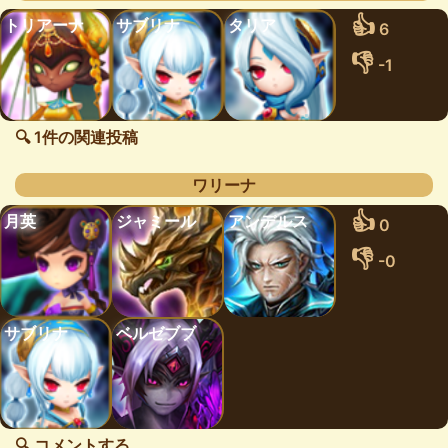
👍
トリアーナ
サブリナ
タリア
6
👎
-1
🔍 1件の関連投稿
ワリーナ
👍
月英
ジャミール
アンデルス
0
👎
-0
サブリナ
ベルゼブブ
🔍 コメントする