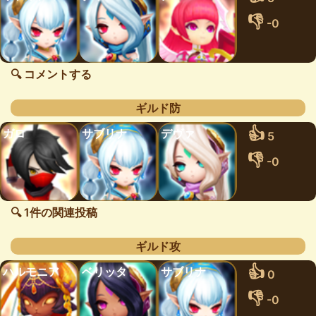
👎
-0
🔍 コメントする
ギルド防
👍
ガロ
サブリナ
デヴァ
5
👎
-0
🔍 1件の関連投稿
ギルド攻
👍
ハルモニア
ベリッタ
サブリナ
0
👎
-0