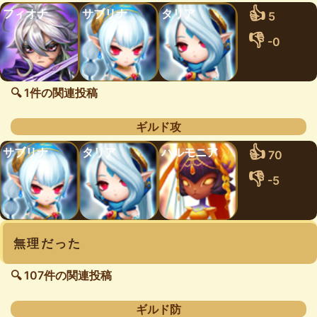
👍
フィオナ
サブリナ
タリア
5
👎
-0
🔍 1件の関連投稿
ギルド攻
👍
サブリナ
タリア
ハルモニア
70
👎
-5
無理だった
🔍 107件の関連投稿
ギルド防