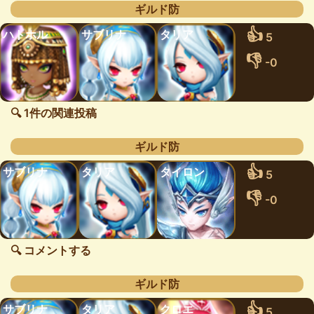
ギルド防
👍
ハトホル
サブリナ
タリア
5
👎
-0
🔍 1件の関連投稿
ギルド防
👍
サブリナ
タリア
タイロン
5
👎
-0
🔍 コメントする
ギルド防
👍
サブリナ
タリア
クロエ
5