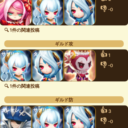
👎
-0
🔍 1件の関連投稿
ギルド攻
👍
サブリナ
タリア
ドラコ
1
👎
-0
🔍 1件の関連投稿
ギルド防
👍
ガレオン
サブリナ
タリア
3
👎
-0