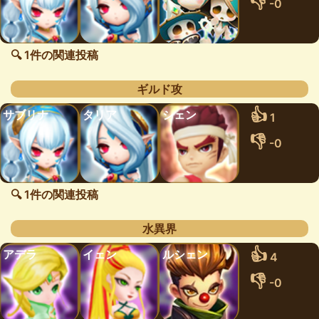
👎
-0
🔍 1件の関連投稿
ギルド攻
👍
サブリナ
タリア
シェン
1
👎
-0
🔍 1件の関連投稿
水異界
👍
アデラ
イェン
ルシェン
4
👎
-0