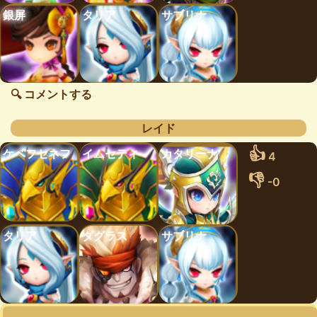
銀屏
タリア
サブリナ
🔍 コメントする
レイド
👍
ケベフセネフ
イムセティ
カタリーナ
4
👎
-0
タリア
ダグラス
サブリナ