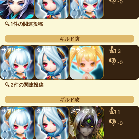
👎
-0
🔍 1件の関連投稿
ギルド防
👍
サブリナ
タリア
フラン
3
👎
-0
🔍 2件の関連投稿
ギルド攻
👍
サブリナ
タリア
メフィスト
1
👎
-0