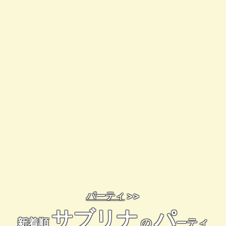
パーティ
>>
サブリナ
パ
新着順
の
ーティ