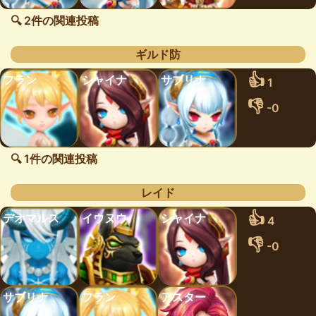
🔍 2件の関連投稿
ギルド防
👍
フラン
シャイナ
サブリナ
1
👎
-0
🔍 1件の関連投稿
レイド
👍
デオマルス
イウヌウ
シャイナ
4
👎
-0
サブリナ
フラン
アスター