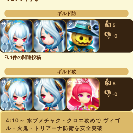
ギルド防
👍
サブリナ
タリア
クリーピー
5
👎
-0
🔍 1件の関連投稿
ギルド攻
👍
サブリナ
タリア
クロエ
8
👎
-0
4:10～ 水ブメチャク・クロエ攻めで ヴィゴ
ル・火鬼・トリアーナ防衛を安全突破