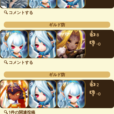
🔍 コメントする
ギルド防
👍
サブリナ
タリア
サバナ
8
👎
-0
🔍 コメントする
ギルド防
👍
ハルモニア
タリア
サブリナ
2
👎
-0
🔍 1件の関連投稿