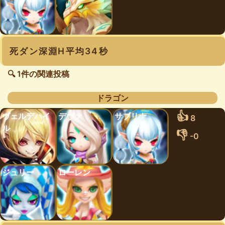
死ダン深淵H平均34秒
🔍 1件の関連投稿
ドラゴン
👍
ヴェルデハイ
デヴァ
サブリナ
8
ル
👎
-0
ジュリー
ローレン