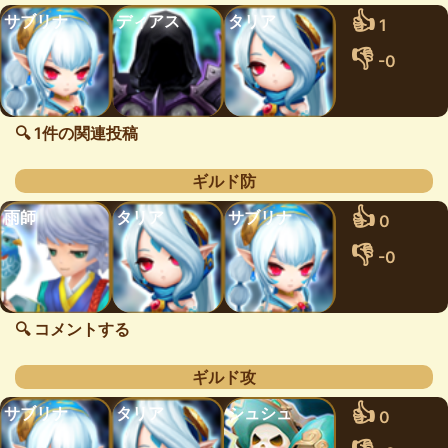
👍
サブリナ
ディアス
タリア
1
👎
-0
🔍 1件の関連投稿
ギルド防
👍
雨師
タリア
サブリナ
0
👎
-0
🔍 コメントする
ギルド攻
👍
サブリナ
タリア
シュシュ
0