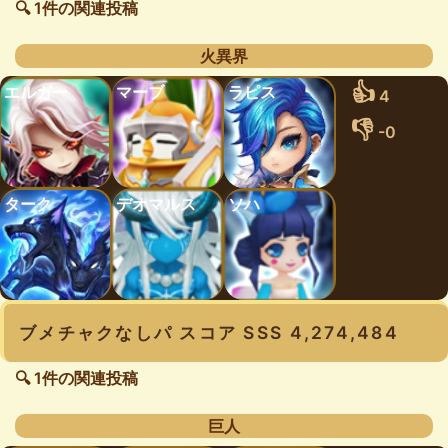
🔍 1件の関連投稿
火異界
👍
エルガー
マーブ
ラピス
4
👎
-0
ターク
デオマルス
ソハ
ブメチャクなしパ スコア SSS 4,274,484
🔍 1件の関連投稿
巨人