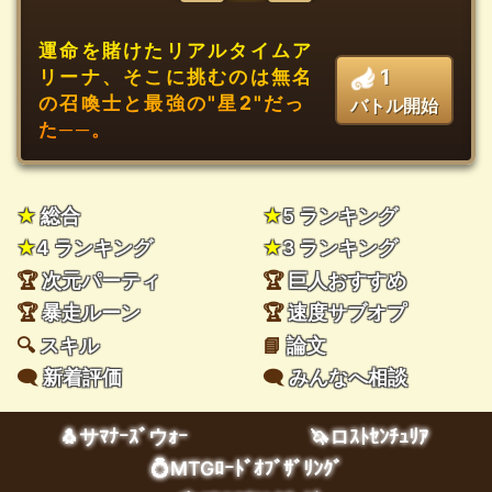
運命を賭けたリアルタイムア
1
リーナ、そこに挑むのは無名
の召喚士と最強の"星2"だっ
バトル開始
た──。
★
総合
★
5 ランキング
★
4 ランキング
★
3 ランキング
🏆
次元パーティ
🏆
巨人おすすめ
🏆
暴走ルーン
🏆
速度サブオプ
🔍
スキル
📘
論文
🗨️
新着評価
🗨️
みんなへ相談
🐧サﾏﾅｰｽﾞウｫｰ
🦄ロｽﾄｾﾝﾁｭﾘｱ
💍MTGﾛｰﾄﾞｵﾌﾞｻﾞﾘﾝｸﾞ