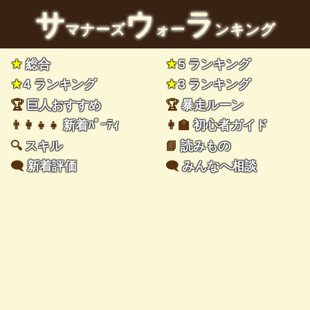
サ
ウ
ラ
マナーズ
ォー
ンキング
★
総合
★
5 ランキング
★
4 ランキング
★
3 ランキング
🏆
巨人おすすめ
🏆
暴走ルーン
👨‍👩‍👧‍👧
新着ﾊﾟｰﾃｨ
👩‍🏫
初心者ガイド
🔍
スキル
📘
読みもの
🗨️
新着評価
🗨️
みんなへ相談