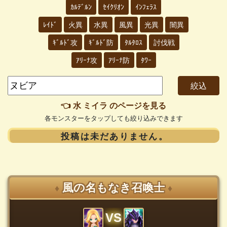
ｶﾙﾃﾞﾙﾝ
ｾｲｸﾘｵﾝ
ｲﾝﾌｪﾗｽ
ﾚｲﾄﾞ
火異
水異
風異
光異
闇異
ｷﾞﾙﾄﾞ攻
ｷﾞﾙﾄﾞ防
ﾀﾙﾀﾛｽ
討伐戦
ｱﾘｰﾅ攻
ｱﾘｰﾅ防
ﾀﾜｰ
👈 水 ミイラ のページを見る
各モンスターをタップしても絞り込みできます
投稿は未だありません。
風の名もなき召喚士
♦
♦
VS