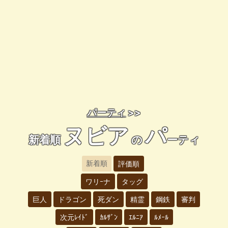
パーティ
>>
ヌビア
パ
新着順
の
ーティ
新着順
評価順
ワリｰナ
タッグ
巨人
ドラゴン
死ダン
精霊
鋼鉄
審判
次元ﾚｲﾄﾞ
ｶﾙｻﾞﾝ
ｴﾙﾆｱ
ﾙﾒｰﾙ