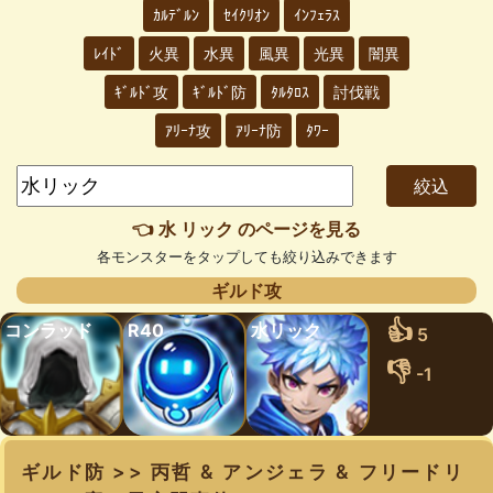
ｶﾙﾃﾞﾙﾝ
ｾｲｸﾘｵﾝ
ｲﾝﾌｪﾗｽ
ﾚｲﾄﾞ
火異
水異
風異
光異
闇異
ｷﾞﾙﾄﾞ攻
ｷﾞﾙﾄﾞ防
ﾀﾙﾀﾛｽ
討伐戦
ｱﾘｰﾅ攻
ｱﾘｰﾅ防
ﾀﾜｰ
👈 水 リック のページを見る
各モンスターをタップしても絞り込みできます
ギルド攻
👍
コンラッド
R40
水リック
5
👎
-1
ギルド防 >> 丙哲 & アンジェラ & フリードリ