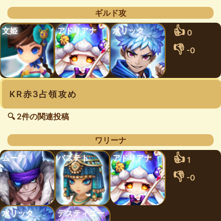
ギルド攻
👍
文姫
アドリアナ
水リック
0
👎
-0
KR赤3占領攻め
🔍 2件の関連投稿
ワリーナ
👍
ムーア
バステト
アドリアナ
1
👎
-0
水リック
デスティニー