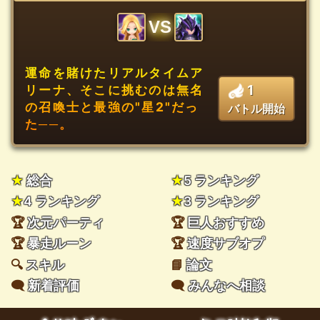
VS
運命を賭けたリアルタイムア
1
リーナ、そこに挑むのは無名
の召喚士と最強の"星2"だっ
バトル開始
た──。
★
総合
★
5 ランキング
★
4 ランキング
★
3 ランキング
🏆
次元パーティ
🏆
巨人おすすめ
🏆
暴走ルーン
🏆
速度サブオプ
🔍
スキル
📘
論文
🗨️
新着評価
🗨️
みんなへ相談