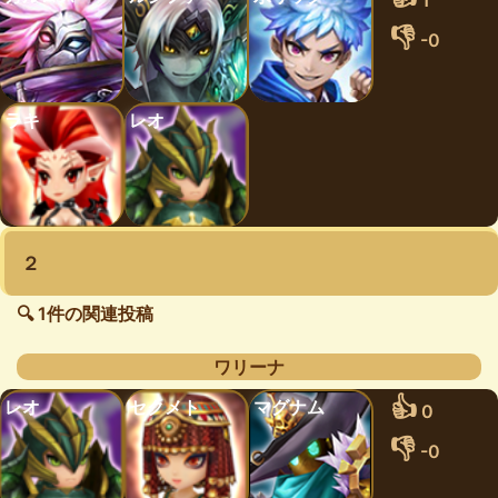
1
👎
-0
ラキ
レオ
２
🔍 1件の関連投稿
ワリーナ
👍
レオ
セクメト
マグナム
0
👎
-0