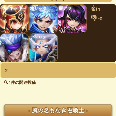
👍
ヴァネッサー
水リック
闇アヤ
1
👎
-0
ムーア
アベリオ
2
🔍 1件の関連投稿
風の名もなき召喚士
♦
♦