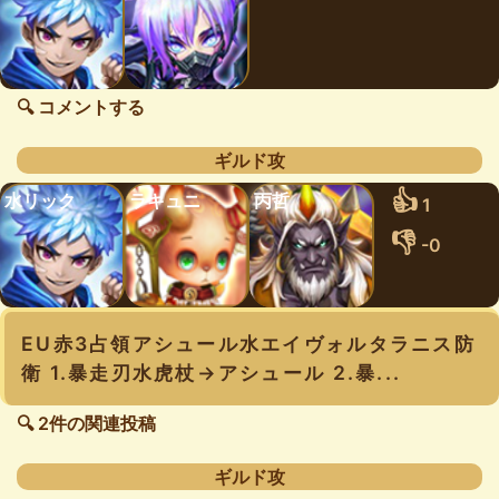
🔍 コメントする
ギルド攻
👍
水リック
ラキュニ
丙哲
1
👎
-0
EU赤3占領アシュール水エイヴォルタラニス防
衛 1.暴走刃水虎杖→アシュール 2.暴...
🔍 2件の関連投稿
ギルド攻