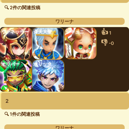
🔍 2件の関連投稿
ワリーナ
👍
ヴァネッサー
斉天大聖
ラキュニ
1
👎
-0
オリバー
水リック
2
🔍 1件の関連投稿
ワリーナ