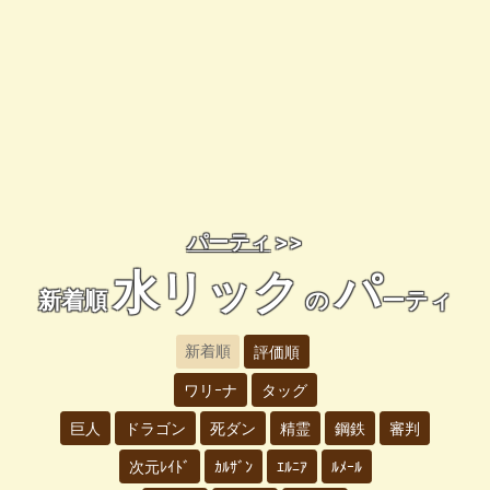
パーティ
>>
水リック
パ
新着順
の
ーティ
新着順
評価順
ワリｰナ
タッグ
巨人
ドラゴン
死ダン
精霊
鋼鉄
審判
次元ﾚｲﾄﾞ
ｶﾙｻﾞﾝ
ｴﾙﾆｱ
ﾙﾒｰﾙ