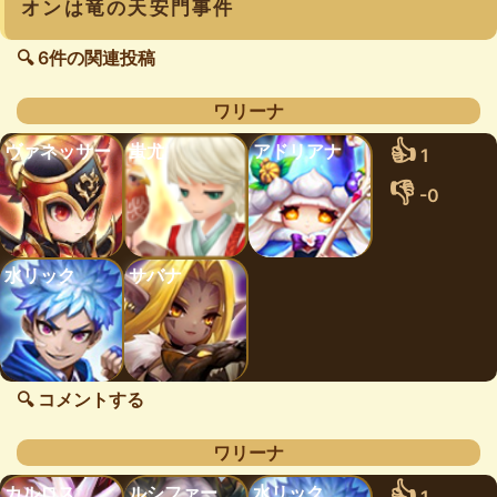
オンは竜の天安門事件
🔍 6件の関連投稿
ワリーナ
👍
ヴァネッサー
蚩尤
アドリアナ
1
👎
-0
水リック
サバナ
🔍 コメントする
ワリーナ
👍
カルロス
ルシファー
水リック