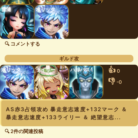
雪漣
水リック
🔍 コメントする
ギルド攻
👍
水リック
ライリー
ハルパス
0
👎
-0
AS赤3占領攻め 暴走意志速度+132マーク ＆
暴走意志速度+133ライリー ＆ 絶望意志...
🔍 2件の関連投稿