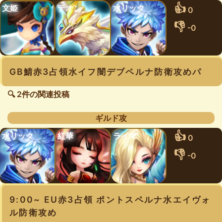
👍
文姫
テオン
水リック
0
👎
-0
GB鯖赤3占領水イフ闇デブペルナ防衛攻めパ
🔍 2件の関連投稿
ギルド攻
👍
水リック
紅華
ライマ
0
👎
-0
9:00~ EU赤3占領 ポントスペルナ水エイヴォ
ル防衛攻め