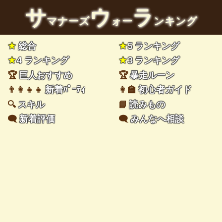
サ
ウ
ラ
マナーズ
ォー
ンキング
★
総合
★
5 ランキング
★
4 ランキング
★
3 ランキング
🏆
巨人おすすめ
🏆
暴走ルーン
👨‍👩‍👧‍👧
新着ﾊﾟｰﾃｨ
👩‍🏫
初心者ガイド
🔍
スキル
📘
読みもの
🗨️
新着評価
🗨️
みんなへ相談