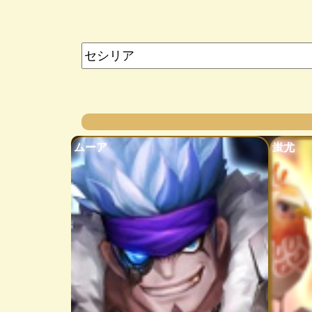
ムーア
蚩尤