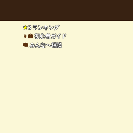
★
3 ランキング
👩‍🏫
初心者ガイド
🗨️
みんなへ相談