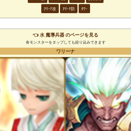
ｱﾘｰﾅ攻
ｱﾘｰﾅ防
ﾀﾜｰ
👈 水 魔導兵器 のページを見る
各モンスターをタップしても絞り込みできます
ワリーナ
ダヌ