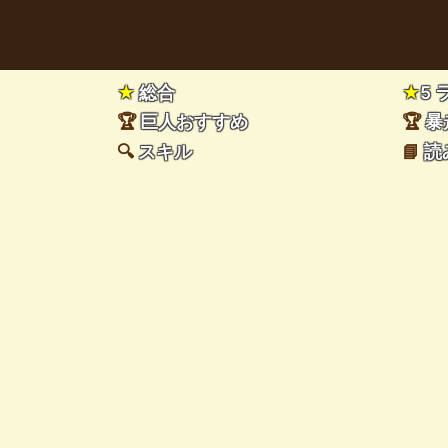
★
総合
★
5
🏆
巨人おすすめ
🏆
暴
🔍
スキル
📘
読