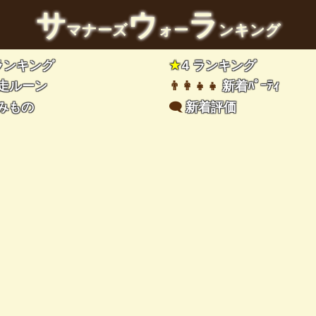
サ
ウ
ラ
マナーズ
ォー
ンキング
 ランキング
★
4 ランキング
走ルーン
👨‍👩‍👧‍👧
新着ﾊﾟｰﾃｨ
みもの
🗨️
新着評価