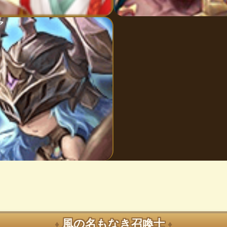
ア
風の名もなき召喚士
♦
♦