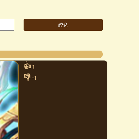
👍
1
👎
-1