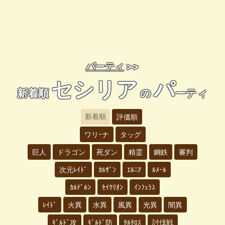
パーティ
>>
セシリア
パ
新着順
の
ーティ
新着順
評価順
ワリｰナ
タッグ
巨人
ドラゴン
死ダン
精霊
鋼鉄
審判
次元ﾚｲﾄﾞ
ｶﾙｻﾞﾝ
ｴﾙﾆｱ
ﾙﾒｰﾙ
ｶﾙﾃﾞﾙﾝ
ｾｲｸﾘｵﾝ
ｲﾝﾌｪﾗｽ
ﾚｲﾄﾞ
火異
水異
風異
光異
闇異
ｷﾞﾙﾄﾞ攻
ｷﾞﾙﾄﾞ防
ﾀﾙﾀﾛｽ
討伐戦