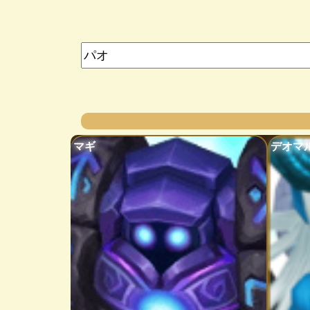
マギ
デオマ