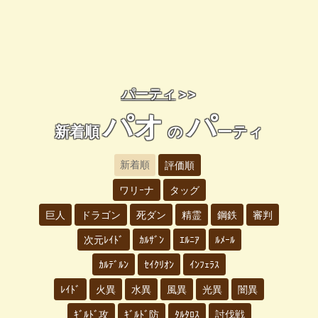
パーティ
>>
パオ
パ
新着順
の
ーティ
新着順
評価順
ワリｰナ
タッグ
巨人
ドラゴン
死ダン
精霊
鋼鉄
審判
次元ﾚｲﾄﾞ
ｶﾙｻﾞﾝ
ｴﾙﾆｱ
ﾙﾒｰﾙ
ｶﾙﾃﾞﾙﾝ
ｾｲｸﾘｵﾝ
ｲﾝﾌｪﾗｽ
ﾚｲﾄﾞ
火異
水異
風異
光異
闇異
ｷﾞﾙﾄﾞ攻
ｷﾞﾙﾄﾞ防
ﾀﾙﾀﾛｽ
討伐戦