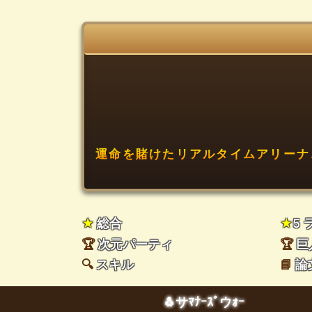
運命を賭けたリアルタイムアリーナ
★
総合
★
5
🏆
次元パーティ
🏆
巨
🔍
スキル
📘
論
🐧サﾏﾅｰｽﾞウｫｰ