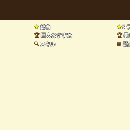
★
総合
★
5
🏆
巨人おすすめ
🏆
暴
🔍
スキル
📘
読