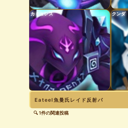
カミュレス
クンダ
Eateel魚曼氏レイド反射パ
🔍 1件の関連投稿