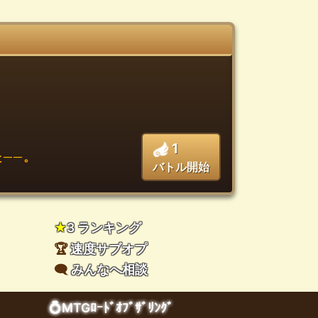
1
──。
バトル開始
★
3 ランキング
🏆
速度サブオプ
🗨️
みんなへ相談
💍MTGﾛｰﾄﾞｵﾌﾞｻﾞﾘﾝｸﾞ