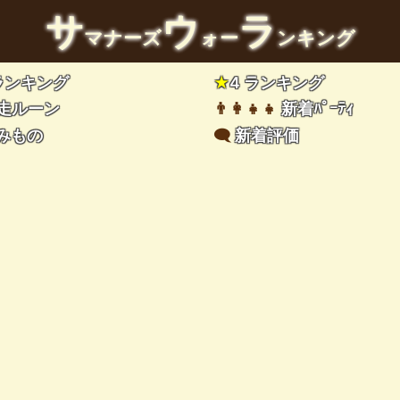
サ
ウ
ラ
マナーズ
ォー
ンキング
 ランキング
★
4 ランキング
走ルーン
👨‍👩‍👧‍👧
新着ﾊﾟｰﾃｨ
みもの
🗨️
新着評価