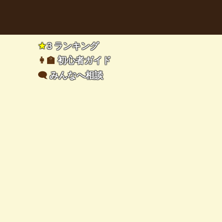
★
3 ランキング
👩‍🏫
初心者ガイド
🗨️
みんなへ相談