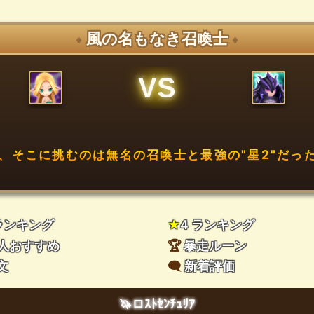
風の名もなき召喚士
♦
♦
VS
、そこに挑むのは無名の召喚士と最強の"星2"だった
 ランキング
★
4 ランキング
人おすすめ
🏆
暴走ルーン
文
🗨️
新着評価
🦄ロｽﾄｾﾝﾁｭﾘｱ