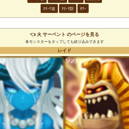
ｱﾘｰﾅ攻
ｱﾘｰﾅ防
ﾀﾜｰ
👈 火 サーペント のページを見る
各モンスターをタップしても絞り込みできます
レイド
ルス
ソノラ