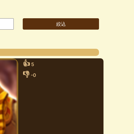
👍
5
👎
-0