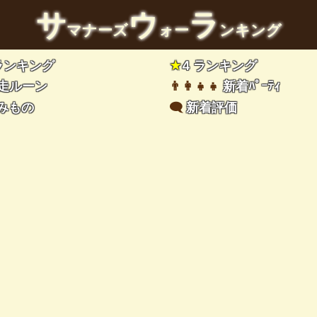
サ
ウ
ラ
マナーズ
ォー
ンキング
 ランキング
★
4 ランキング
走ルーン
👨‍👩‍👧‍👧
新着ﾊﾟｰﾃｨ
みもの
🗨️
新着評価