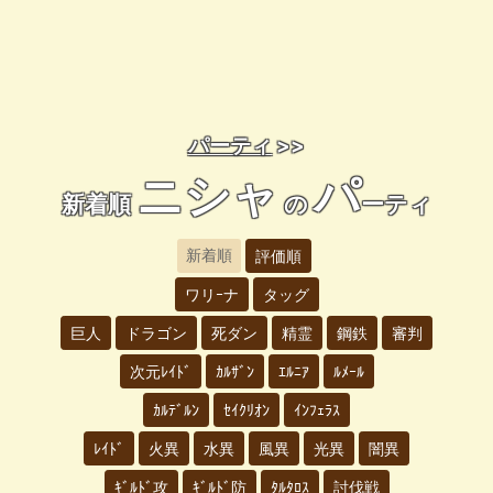
パーティ
>>
ニシャ
パ
新着順
の
ーティ
新着順
評価順
ワリｰナ
タッグ
巨人
ドラゴン
死ダン
精霊
鋼鉄
審判
次元ﾚｲﾄﾞ
ｶﾙｻﾞﾝ
ｴﾙﾆｱ
ﾙﾒｰﾙ
ｶﾙﾃﾞﾙﾝ
ｾｲｸﾘｵﾝ
ｲﾝﾌｪﾗｽ
ﾚｲﾄﾞ
火異
水異
風異
光異
闇異
ｷﾞﾙﾄﾞ攻
ｷﾞﾙﾄﾞ防
ﾀﾙﾀﾛｽ
討伐戦