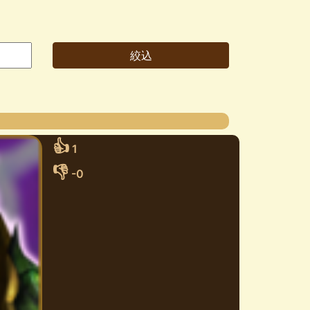
👍
1
👎
-0