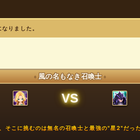
になりました。
風の名もなき召喚士
♦
♦
VS
、そこに挑むのは無名の召喚士と最強の"星2"だった