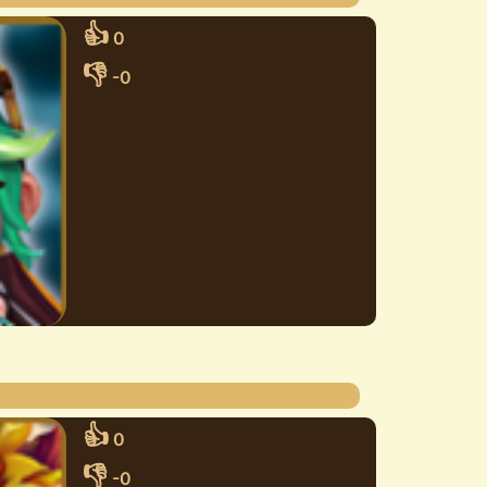
👍
0
👎
-0
👍
0
👎
-0