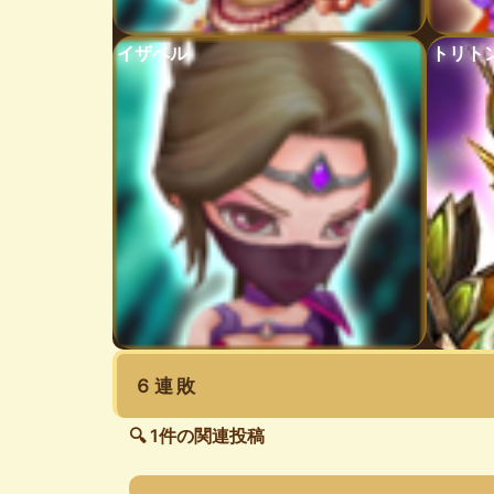
イザベル
トリト
６連敗
🔍 1件の関連投稿