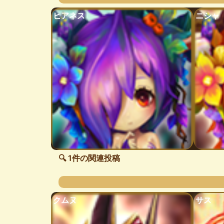
ヒアネス
ニシャ
🔍 1件の関連投稿
クムヌ
サス