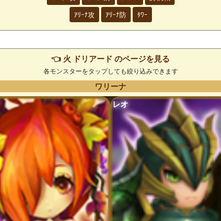
ｱﾘｰﾅ攻
ｱﾘｰﾅ防
ﾀﾜｰ
👈 火 ドリアード のページを見る
各モンスターをタップしても絞り込みできます
ワリーナ
レオ