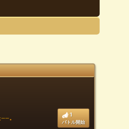
1
──。
バトル開始