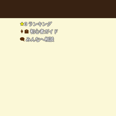
★
3 ランキング
👩‍🏫
初心者ガイド
🗨️
みんなへ相談