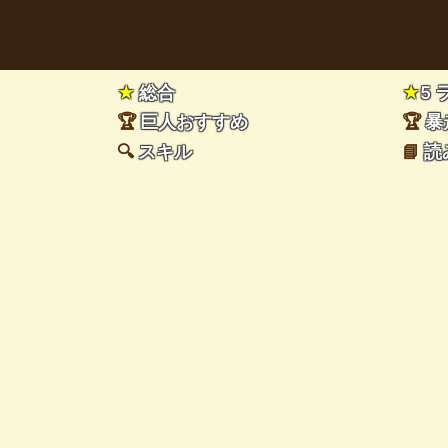
★
総合
★
5
🏆
巨人おすすめ
🏆
暴
🔍
スキル
📘
読