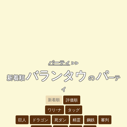
パーティ
>>
バランタウ
パ
新着順
の
ーテ
ィ
新着順
評価順
ワリｰナ
タッグ
巨人
ドラゴン
死ダン
精霊
鋼鉄
審判