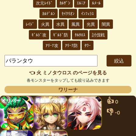
次元ﾚｲﾄﾞ
ｶﾙｻﾞﾝ
ｴﾙﾆｱ
ﾙﾒｰﾙ
ｶﾙﾃﾞﾙﾝ
ｾｲｸﾘｵﾝ
ｲﾝﾌｪﾗｽ
ﾚｲﾄﾞ
火異
水異
風異
光異
闇異
ｷﾞﾙﾄﾞ攻
ｷﾞﾙﾄﾞ防
ﾀﾙﾀﾛｽ
討伐戦
ｱﾘｰﾅ攻
ｱﾘｰﾅ防
ﾀﾜｰ
👈 火 ミノタウロス のページを見る
各モンスターをタップしても絞り込みできます
ワリーナ
👍
オリバー
風麒麟の剣客
赤雲
0
👎
-0
隠形鬼
バランタウ