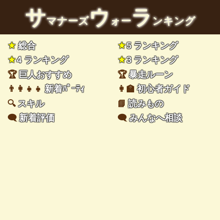
サ
ウ
ラ
マナーズ
ォー
ンキング
★
総合
★
5 ランキング
★
4 ランキング
★
3 ランキング
🏆
巨人おすすめ
🏆
暴走ルーン
👨‍👩‍👧‍👧
新着ﾊﾟｰﾃｨ
👩‍🏫
初心者ガイド
🔍
スキル
📘
読みもの
🗨️
新着評価
🗨️
みんなへ相談