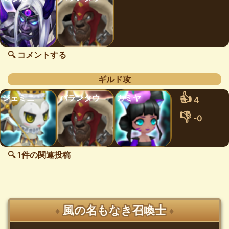
🔍 コメントする
ギルド攻
👍
ジェミニ
バランタウ
カミヤ
4
👎
-0
🔍 1件の関連投稿
風の名もなき召喚士
♦
♦