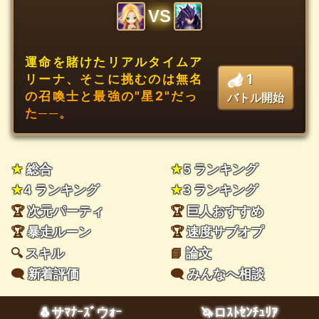
VS
運命を賭けたリアルタイムア
1
リーナ、そこに挑むのは無名
の召喚士と最強の"星2"だっ
バトル開始
た──。
★
総合
★
5 ランキング
★
4 ランキング
★
3 ランキング
🏆
次元パーティ
🏆
巨人おすすめ
🏆
暴走ルーン
🏆
速度サブオプ
🔍
スキル
📘
論文
🗨️
新着評価
🗨️
みんなへ相談
🐧サﾏﾅｰｽﾞウｫｰ
🦄ロｽﾄｾﾝﾁｭﾘｱ