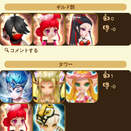
ギルド防
👍
ガロ
シファ
ファー
0
👎
-0
🔍 コメントする
タワー
👍
タイロン
ガニメデ
ローレン
1
👎
-0
シファ
リン