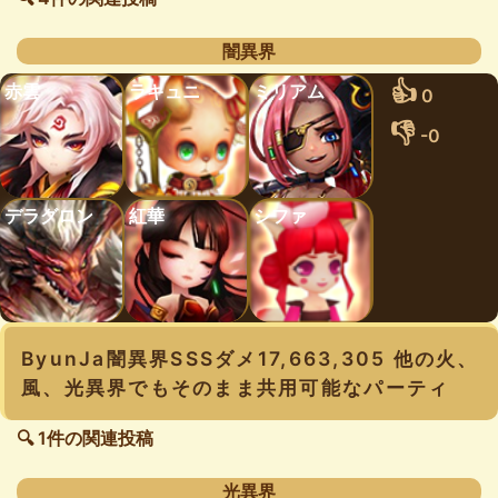
闇異界
👍
赤雲
ラキュニ
ミリアム
0
👎
-0
デラグロン
紅華
シファ
ByunJa闇異界SSSダメ17,663,305 他の火、
風、光異界でもそのまま共用可能なパーティ
🔍 1件の関連投稿
光異界