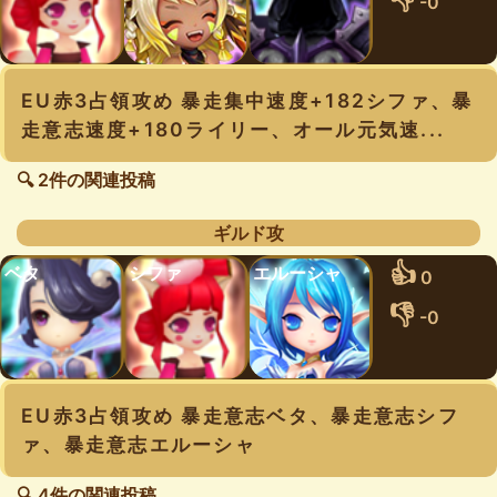
-0
EU赤3占領攻め 暴走集中速度+182シファ、暴
走意志速度+180ライリー、オール元気速...
🔍 2件の関連投稿
ギルド攻
👍
ベタ
シファ
エルーシャ
0
👎
-0
EU赤3占領攻め 暴走意志ベタ、暴走意志シフ
ァ、暴走意志エルーシャ
🔍 4件の関連投稿