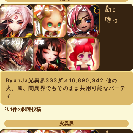
👍
赤雲
ラキュニ
ミリアム
0
👎
-0
デラグロン
紅華
シファ
ByunJa光異界SSSダメ16,890,942 他の
火、風、闇異界でもそのまま共用可能なパーテ
ィ
🔍 1件の関連投稿
火異界