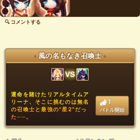
🔍 コメントする
風の名もなき召喚士
♦
♦
VS
運命を賭けたリアルタイムア
1
リーナ、そこに挑むのは無名
の召喚士と最強の"星2"だっ
バトル開始
た──。