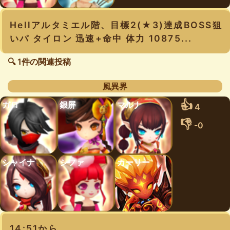
Hellアルタミエル階、目標2(★3)達成BOSS狙
いパ タイロン 迅速+命中 体力 10875...
🔍 1件の関連投稿
風異界
👍
ガロ
銀屏
マルナ
4
👎
-0
シャイナ
シファ
カーリー
14:51から