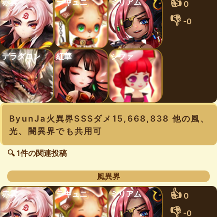
👍
赤雲
ラキュニ
ミリアム
0
👎
-0
デラグロン
紅華
シファ
ByunJa火異界SSSダメ15,668,838 他の風、
光、闇異界でも共用可
🔍 1件の関連投稿
風異界
👍
赤雲
ラキュニ
ミリアム
0
👎
-0