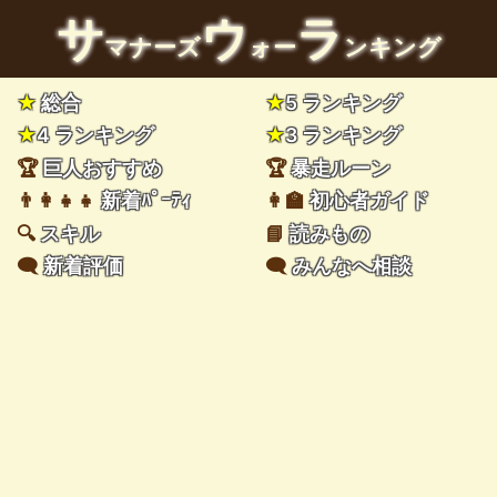
サ
ウ
ラ
マナーズ
ォー
ンキング
★
総合
★
5 ランキング
★
4 ランキング
★
3 ランキング
🏆
巨人おすすめ
🏆
暴走ルーン
👨‍👩‍👧‍👧
新着ﾊﾟｰﾃｨ
👩‍🏫
初心者ガイド
🔍
スキル
📘
読みもの
🗨️
新着評価
🗨️
みんなへ相談