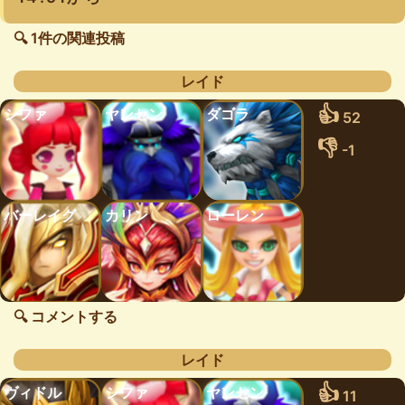
🔍 1件の関連投稿
レイド
👍
シファ
ヤンセン
ダゴラ
52
👎
-1
バーレイグ
カリン
ローレン
🔍 コメントする
レイド
👍
ヴィドル
シファ
ヤンセン
11