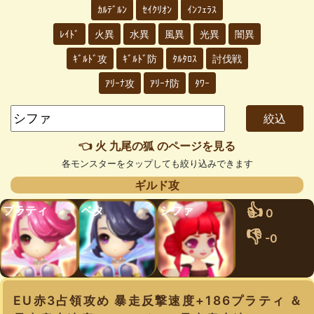
ｶﾙﾃﾞﾙﾝ
ｾｲｸﾘｵﾝ
ｲﾝﾌｪﾗｽ
ﾚｲﾄﾞ
火異
水異
風異
光異
闇異
ｷﾞﾙﾄﾞ攻
ｷﾞﾙﾄﾞ防
ﾀﾙﾀﾛｽ
討伐戦
ｱﾘｰﾅ攻
ｱﾘｰﾅ防
ﾀﾜｰ
👈 火 九尾の狐 のページを見る
各モンスターをタップしても絞り込みできます
ギルド攻
👍
プラティ
ベタ
シファ
0
👎
-0
EU赤3占領攻め 暴走反撃速度+186プラティ ＆