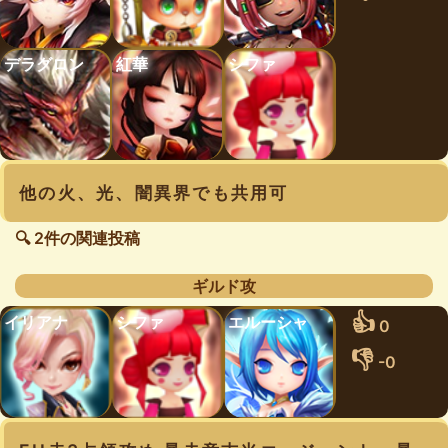
デラグロン
紅華
シファ
他の火、光、闇異界でも共用可
🔍 2件の関連投稿
ギルド攻
👍
イリアナ
シファ
エルーシャ
0
👎
-0