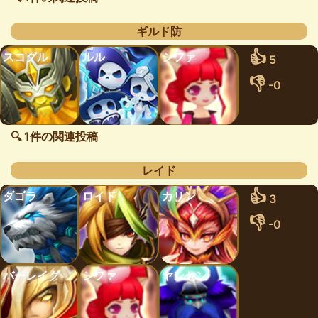
ギルド防
👍
スコグル
ルル
シファ
5
👎
-0
🔍 1件の関連投稿
レイド
👍
ダゴラ
ロイド
カリン
3
👎
-0
バーレイグ
シファ
ヤンセン