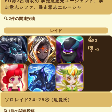
EU赤3占領攻め 暴走意志光エージェント、暴
走意志シファ、暴走意志エルーシャ
🔍 2件の関連投稿
レイド
👍
タンザイト
ベルナドット
クマエ
3
👎
-0
シファ
ターク
フリルレア
ソロレイド24-25秒 (魚曼氏)
🔍 1件の関連投稿