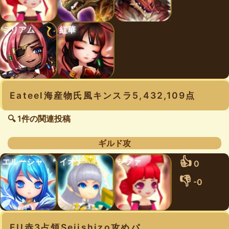
ミリアム
紅華
Eateel海産物氏風キンスラ5,432,109点
🔍 1件の関連投稿
ギルド攻
👍
エルーシャ
イオナ
シファ
0
👎
-0
EU赤3占領Seiishizo攻めパ