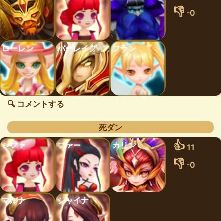
👎
-0
ローレン
バーレイグ
フラン
🔍 コメントする
死ダン
👍
シファ
ファー
カリン
11
👎
-0
マルナ
シャイナ