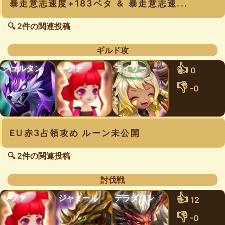
暴走意志速度+183ベタ ＆ 暴走意志速...
🔍 2件の関連投稿
ギルド攻
👍
ジュルタン
シファ
ライリー
0
👎
-0
EU赤3占領攻め ルーン未公開
🔍 2件の関連投稿
討伐戦
👍
シファ
ジャミール
デラグロン
12
👎
-0