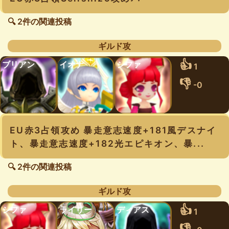
🔍 2件の関連投稿
ギルド攻
👍
ブリアン
イオナ
シファ
1
👎
-0
EU赤3占領攻め 暴走意志速度+181風デスナイ
ト、暴走意志速度+182光エピキオン、暴...
🔍 2件の関連投稿
ギルド攻
👍
シファ
ライリー
ディアス
1
👎