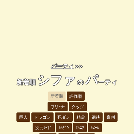
パーティ
>>
シファ
パ
新着順
の
ーティ
新着順
評価順
ワリｰナ
タッグ
巨人
ドラゴン
死ダン
精霊
鋼鉄
審判
次元ﾚｲﾄﾞ
ｶﾙｻﾞﾝ
ｴﾙﾆｱ
ﾙﾒｰﾙ