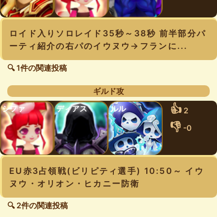
ロイド入りソロレイド35秒～38秒 前半部分パ
ーティ紹介の右パのイウヌウ→フランに...
🔍 1件の関連投稿
ギルド攻
👍
シファ
ディアス
ルル
2
👎
-0
EU赤3占領戦(ビリピティ選手) 10:50～ イウ
ヌウ・オリオン・ヒカニー防衛
🔍 2件の関連投稿