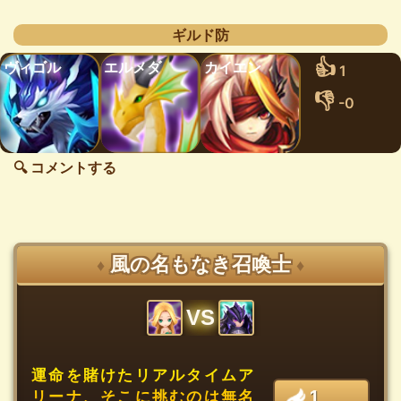
ギルド防
👍
ヴィゴル
エルメダ
カイエン
1
👎
-0
🔍 コメントする
風の名もなき召喚士
♦
♦
VS
運命を賭けたリアルタイムア
1
リーナ、そこに挑むのは無名