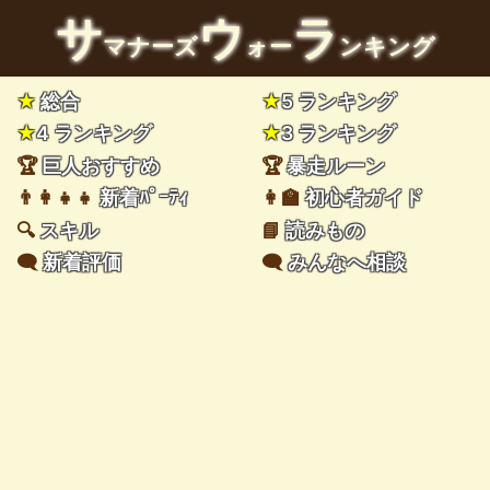
サ
ウ
ラ
マナーズ
ォー
ンキング
★
総合
★
5 ランキング
★
4 ランキング
★
3 ランキング
🏆
巨人おすすめ
🏆
暴走ルーン
👨‍👩‍👧‍👧
新着ﾊﾟｰﾃｨ
👩‍🏫
初心者ガイド
🔍
スキル
📘
読みもの
🗨️
新着評価
🗨️
みんなへ相談