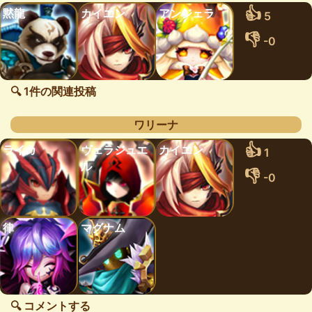
👍
黙龍
カイエン
アンジェラ
5
👎
-0
🔍 1件の関連投稿
ワリーナ
👍
ライカ
ヴェラジュエ
カイエン
1
ル
👎
-0
律
マグナム
🔍 コメントする