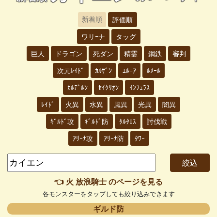
新着順
評価順
ワリｰナ
タッグ
巨人
ドラゴン
死ダン
精霊
鋼鉄
審判
次元ﾚｲﾄﾞ
ｶﾙｻﾞﾝ
ｴﾙﾆｱ
ﾙﾒｰﾙ
ｶﾙﾃﾞﾙﾝ
ｾｲｸﾘｵﾝ
ｲﾝﾌｪﾗｽ
ﾚｲﾄﾞ
火異
水異
風異
光異
闇異
ｷﾞﾙﾄﾞ攻
ｷﾞﾙﾄﾞ防
ﾀﾙﾀﾛｽ
討伐戦
ｱﾘｰﾅ攻
ｱﾘｰﾅ防
ﾀﾜｰ
👈 火 放浪騎士 のページを見る
各モンスターをタップしても絞り込みできます
ギルド防