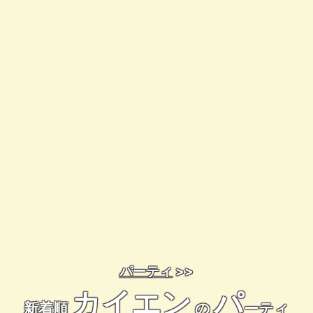
パーティ
>>
カイエン
パ
新着順
の
ーティ