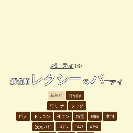
パーティ
>>
レクシー
パ
新着順
の
ーティ
新着順
評価順
ワリｰナ
タッグ
巨人
ドラゴン
死ダン
精霊
鋼鉄
審判
次元ﾚｲﾄﾞ
ｶﾙｻﾞﾝ
ｴﾙﾆｱ
ﾙﾒｰﾙ