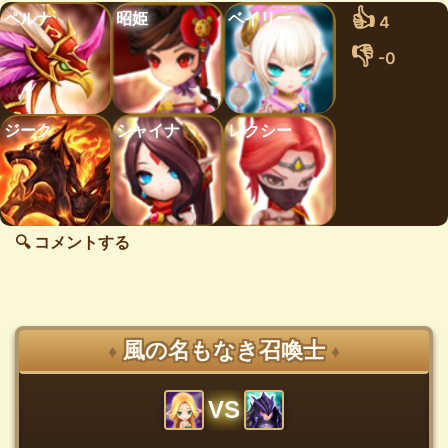
👍
ペルナ
昭姫
ベイリー
4
👎
-0
ジーク
シャイナ
レクシー
🔍 コメントする
風の名もなき召喚士
♦
♦
VS