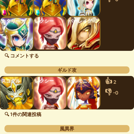
カタリーナ
レクシー
バーレイグ
🔍 コメントする
ギルド攻
👍
スコグル
レクシー
ハルモニア
2
👎
-0
🔍 1件の関連投稿
風異界