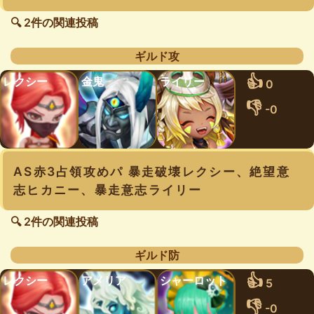
🔍 2件の関連投稿
ギルド攻
👍
レクシー
金鬼
ライリー
0
👎
-0
AS赤3占領攻めパ 暴走破壊レクシー、絶望意
志ヒカニー、暴走意志ライリー
🔍 2件の関連投稿
ギルド防
👍
レクシー
アメリア
シャーロット
5
👎
-0