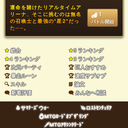
運命を賭けたリアルタイムア
1
リーナ、そこに挑むのは無名
の召喚士と最強の"星2"だっ
バトル開始
た──。
★
総合
★
5 ランキング
★
4 ランキング
★
3 ランキング
🏆
次元パーティ
🏆
巨人おすすめ
🏆
暴走ルーン
🏆
速度サブオプ
🔍
スキル
📘
論文
🗨️
新着評価
🗨️
みんなへ相談
🐧サﾏﾅｰｽﾞウｫｰ
🦄ロｽﾄｾﾝﾁｭﾘｱ
💍MTGﾛｰﾄﾞｵﾌﾞｻﾞﾘﾝｸﾞ
🗡️MTGｱｻｼﾝｸﾘｰﾄﾞ