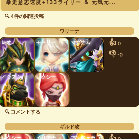
暴走意志速度+133ライリー ＆ 元気元...
🔍 4件の関連投稿
ワリーナ
👍
レオ
モーリー
マグナム
0
👎
-0
イウヌウ
レクシー
🔍 コメントする
ギルド攻
👍
レクシー
イリアナ
アンジェラ