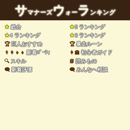
サ
ウ
ラ
マナーズ
ォー
ンキング
★
総合
★
5 ランキング
★
4 ランキング
★
3 ランキング
🏆
巨人おすすめ
🏆
暴走ルーン
👨‍👩‍👧‍👧
新着ﾊﾟｰﾃｨ
👩‍🏫
初心者ガイド
🔍
スキル
📘
読みもの
🗨️
新着評価
🗨️
みんなへ相談