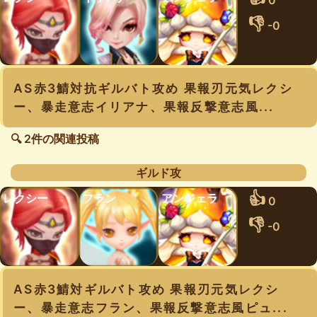
0
👎
-0
AS赤3鯖対抗ギルバト攻め 果報刃元気レクシ
ー、暴走意志イリアナ、果報反撃意志風...
🔍 2件の関連投稿
ギルド攻
👍
レクシー
フラン
アンジェラ
0
👎
-0
AS赤3鯖対ギルバト攻め 果報刃元気レクシ
ー、暴走意志フラン、果報反撃意志風ピュ...