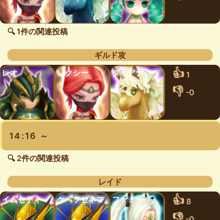
🔍 1件の関連投稿
ギルド攻
👍
レオ
レクシー
ダイアナ
1
👎
-0
14:16 ～
🔍 2件の関連投稿
レイド
👍
イムセティ
ケベフセネフ
ファミー
8
👎
-0