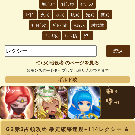
ｶﾙﾃﾞﾙﾝ
ｾｲｸﾘｵﾝ
ｲﾝﾌｪﾗｽ
ﾚｲﾄﾞ
火異
水異
風異
光異
闇異
ｷﾞﾙﾄﾞ攻
ｷﾞﾙﾄﾞ防
ﾀﾙﾀﾛｽ
討伐戦
ｱﾘｰﾅ攻
ｱﾘｰﾅ防
ﾀﾜｰ
👈 火 暗殺者 のページを見る
各モンスターをタップしても絞り込みできます
ギルド攻
👍
レクシー
ライリー
リナ
3
👎
-0
GB赤3占領攻め 暴走破壊速度+114レクシー ＆