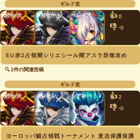
ギルド攻
👍
カラック
フリゲート
ペレイア
0
👎
-0
EU赤2占領闇シリエシール闇アスラ防衛攻め
🔍 2件の関連投稿
ギルド攻
👍
カラック
ガレオン
シアン
2
👎
-0
ヨーロッパ鯖占領戦トーナメント 意志保護保護