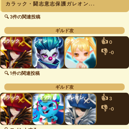
カラック・闘志意志保護ガレオン...
🔍 3件の関連投稿
ギルド攻
👍
カラック
シアン
フラン
0
👎
-0
🔍 1件の関連投稿
ギルド攻
👍
カラック
マラッカ
ガレオン
3
👎
-0