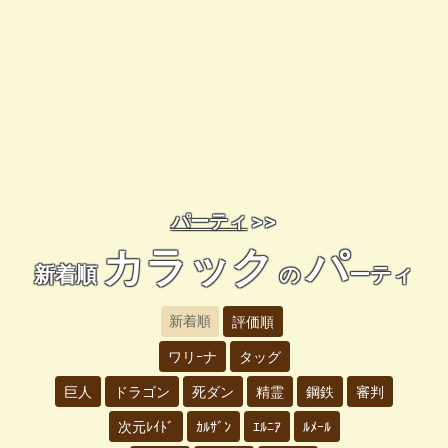
パーティ
>>
カラック
パ
新着順
の
ーティ
新着順
評価順
ワリｰナ
タッグ
巨人
ドラゴン
死ダン
精霊
鋼鉄
審判
次元ﾚｲﾄﾞ
ｶﾙｻﾞﾝ
ｴﾙﾆｱ
ﾙﾒｰﾙ