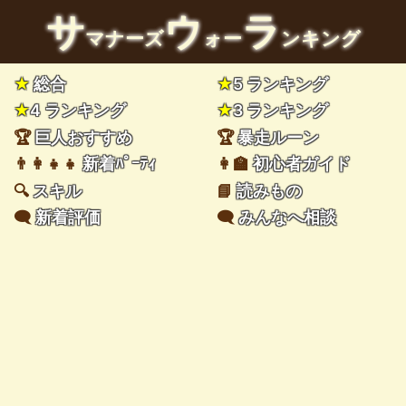
サ
ウ
ラ
マナーズ
ォー
ンキング
★
総合
★
5 ランキング
★
4 ランキング
★
3 ランキング
🏆
巨人おすすめ
🏆
暴走ルーン
👨‍👩‍👧‍👧
新着ﾊﾟｰﾃｨ
👩‍🏫
初心者ガイド
🔍
スキル
📘
読みもの
🗨️
新着評価
🗨️
みんなへ相談