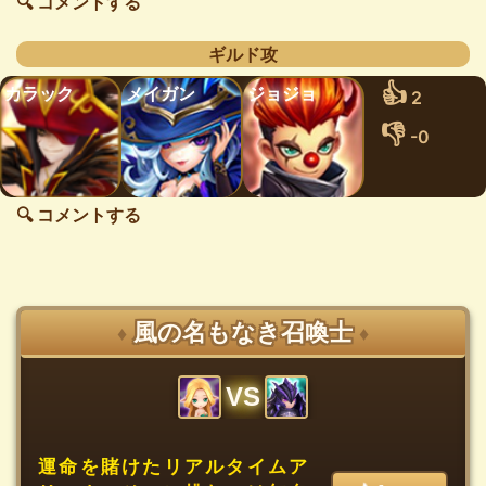
🔍 コメントする
ギルド攻
👍
カラック
メイガン
ジョジョ
2
👎
-0
🔍 コメントする
風の名もなき召喚士
♦
♦
VS
運命を賭けたリアルタイムア