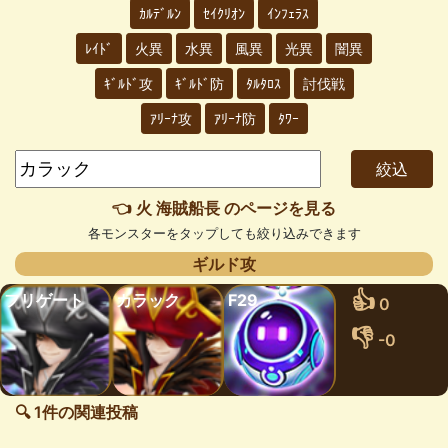
ｶﾙﾃﾞﾙﾝ
ｾｲｸﾘｵﾝ
ｲﾝﾌｪﾗｽ
ﾚｲﾄﾞ
火異
水異
風異
光異
闇異
ｷﾞﾙﾄﾞ攻
ｷﾞﾙﾄﾞ防
ﾀﾙﾀﾛｽ
討伐戦
ｱﾘｰﾅ攻
ｱﾘｰﾅ防
ﾀﾜｰ
👈 火 海賊船長 のページを見る
各モンスターをタップしても絞り込みできます
ギルド攻
👍
フリゲート
カラック
F29
0
👎
-0
🔍 1件の関連投稿