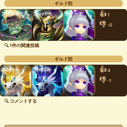
ギルド防
👍
アースドリル
コッパー
ラシード
1
👎
-0
🔍 1件の関連投稿
ギルド防
👍
エシール
ヴィゴル
ラシード
4
👎
-1
🔍 コメントする