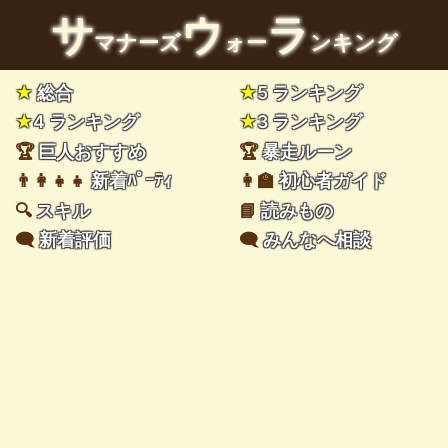
サ
ウ
ラ
マナーズ
ォー
ンキング
★
総合
★
5 ランキング
★
4 ランキング
★
3 ランキング
🏆
巨人おすすめ
🏆
暴走ルーン
👨‍👩‍👧‍👧
新着ﾊﾟｰﾃｨ
👩‍🏫
初心者ガイド
🔍
スキル
📘
読みもの
🗨️
新着評価
🗨️
みんなへ相談