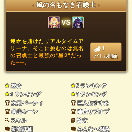
風の名もなき召喚士
♦
♦
VS
運命を賭けたリアルタイムア
1
リーナ、そこに挑むのは無名
の召喚士と最強の"星2"だっ
バトル開始
た──。
★
総合
★
5 ランキング
★
4 ランキング
★
3 ランキング
🏆
次元パーティ
🏆
巨人おすすめ
🏆
暴走ルーン
🏆
速度サブオプ
🔍
スキル
📘
論文
🗨️
新着評価
🗨️
みんなへ相談