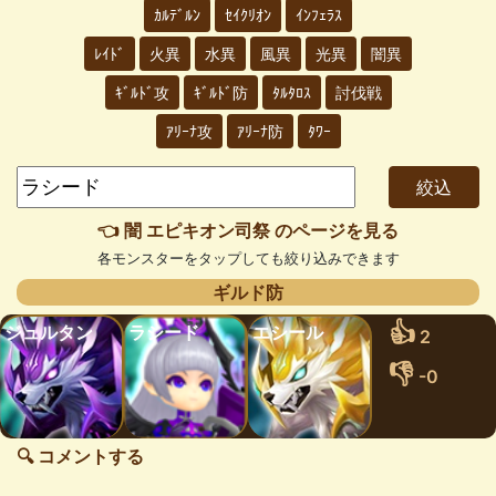
ｶﾙﾃﾞﾙﾝ
ｾｲｸﾘｵﾝ
ｲﾝﾌｪﾗｽ
ﾚｲﾄﾞ
火異
水異
風異
光異
闇異
ｷﾞﾙﾄﾞ攻
ｷﾞﾙﾄﾞ防
ﾀﾙﾀﾛｽ
討伐戦
ｱﾘｰﾅ攻
ｱﾘｰﾅ防
ﾀﾜｰ
👈 闇 エピキオン司祭 のページを見る
各モンスターをタップしても絞り込みできます
ギルド防
👍
ジュルタン
ラシード
エシール
2
👎
-0
🔍 コメントする