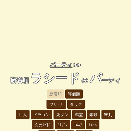
パーティ
>>
ラシード
パ
新着順
の
ーティ
新着順
評価順
ワリｰナ
タッグ
巨人
ドラゴン
死ダン
精霊
鋼鉄
審判
次元ﾚｲﾄﾞ
ｶﾙｻﾞﾝ
ｴﾙﾆｱ
ﾙﾒｰﾙ