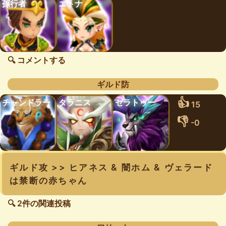
孫行者
エトナ
🔍 コメントする
ギルド防
👍
チャンドラー
タラニス
ゼラトゥー
15
👎
-0
ギルド攻 >> ヒアネス & 闇ホム & ヴェラード
は禁断の赤ちゃん
🔍 2件の関連投稿