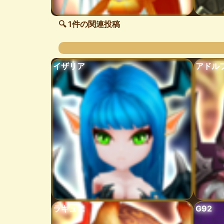
🔍 1件の関連投稿
イザリア
アドル
ラキュニ
G92