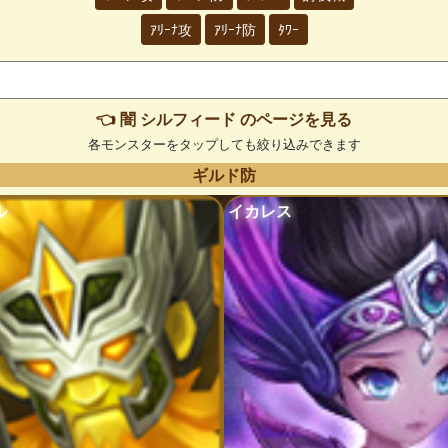
ｱﾘｰﾅ攻
ｱﾘｰﾅ防
ﾀﾜｰ
👈 闇 シルフィード のページを見る
各モンスターをタップしても絞り込みできます
ギルド防
ル
イカレス