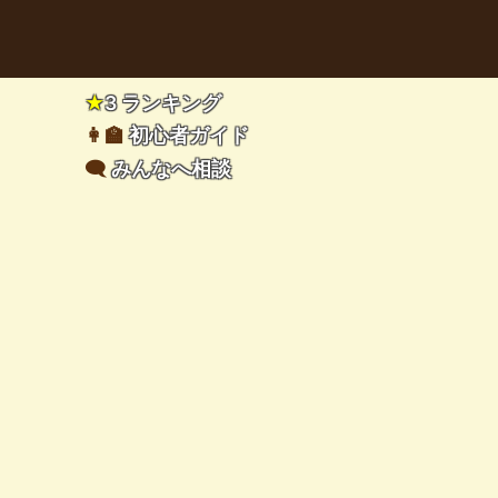
★
3 ランキング
👩‍🏫
初心者ガイド
🗨️
みんなへ相談