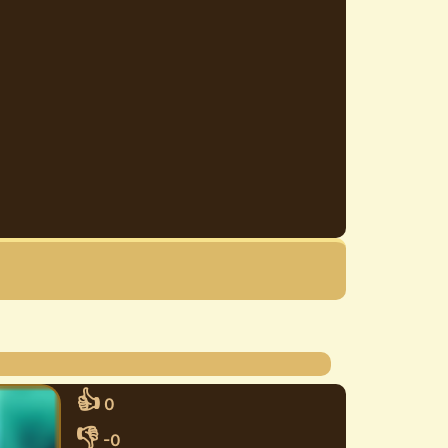
👍
0
👎
-0