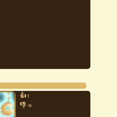
👍
1
👎
-0