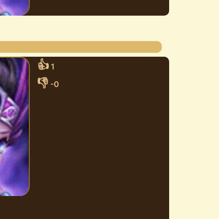
👍
1
👎
-0