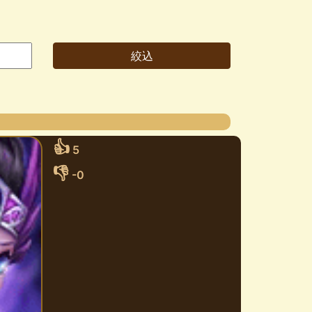
👍
5
👎
-0