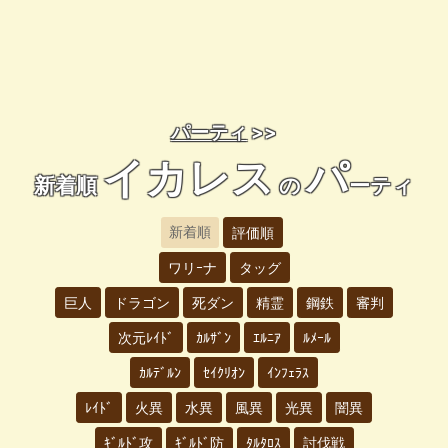
パーティ
>>
イカレス
パ
新着順
の
ーティ
新着順
評価順
ワリｰナ
タッグ
巨人
ドラゴン
死ダン
精霊
鋼鉄
審判
次元ﾚｲﾄﾞ
ｶﾙｻﾞﾝ
ｴﾙﾆｱ
ﾙﾒｰﾙ
ｶﾙﾃﾞﾙﾝ
ｾｲｸﾘｵﾝ
ｲﾝﾌｪﾗｽ
ﾚｲﾄﾞ
火異
水異
風異
光異
闇異
ｷﾞﾙﾄﾞ攻
ｷﾞﾙﾄﾞ防
ﾀﾙﾀﾛｽ
討伐戦