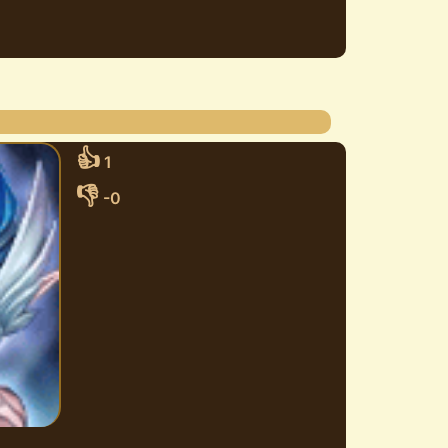
👍
1
👎
-0