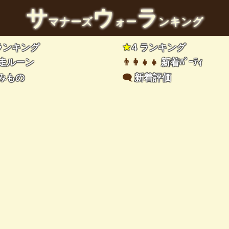
サ
ウ
ラ
マナーズ
ォー
ンキング
 ランキング
★
4 ランキング
走ルーン
👨‍👩‍👧‍👧
新着ﾊﾟｰﾃｨ
みもの
🗨️
新着評価