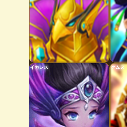
イカレス
クムヌ