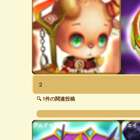
２
🔍 1件の関連投稿
アムドゥアト
フェイ