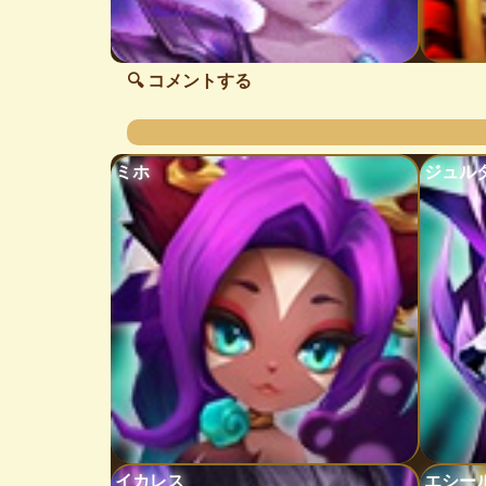
🔍 コメントする
ミホ
ジュル
イカレス
エシー