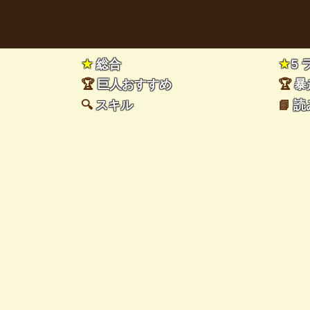
★
総合
★
5
🏆
巨人おすすめ
🏆
暴
🔍
スキル
📘
読