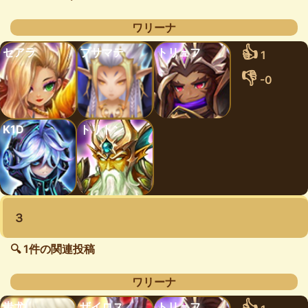
ワリーナ
👍
セアラ
プサマテ
トリュフ
1
👎
-0
K1D
トリトン
３
🔍 1件の関連投稿
ワリーナ
👍
蚩尤
ザイロス
トリュフ