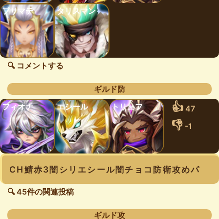
プサマテ
タリスマン
🔍 コメントする
ギルド防
👍
フィオナ
エシール
トリュフ
47
👎
-1
CH鯖赤3闇シリエシール闇チョコ防衛攻めパ
🔍 45件の関連投稿
ギルド攻