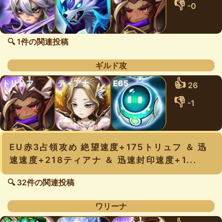
👎
-0
🔍 1件の関連投稿
ギルド攻
👍
トリュフ
ティアナ
E65
26
👎
-1
EU赤3占領攻め 絶望速度+175トリュフ ＆ 迅
速速度+218ティアナ ＆ 迅速封印速度+1...
🔍 32件の関連投稿
ワリーナ