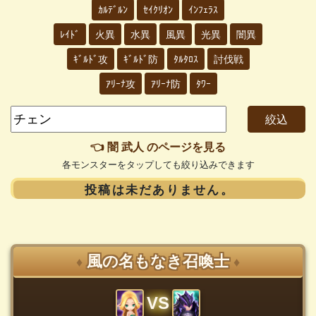
ｶﾙﾃﾞﾙﾝ
ｾｲｸﾘｵﾝ
ｲﾝﾌｪﾗｽ
ﾚｲﾄﾞ
火異
水異
風異
光異
闇異
ｷﾞﾙﾄﾞ攻
ｷﾞﾙﾄﾞ防
ﾀﾙﾀﾛｽ
討伐戦
ｱﾘｰﾅ攻
ｱﾘｰﾅ防
ﾀﾜｰ
👈 闇 武人 のページを見る
各モンスターをタップしても絞り込みできます
投稿は未だありません。
風の名もなき召喚士
♦
♦
VS