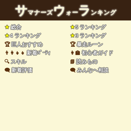
サ
ウ
ラ
マナーズ
ォー
ンキング
★
総合
★
5 ランキング
★
4 ランキング
★
3 ランキング
🏆
巨人おすすめ
🏆
暴走ルーン
👨‍👩‍👧‍👧
新着ﾊﾟｰﾃｨ
👩‍🏫
初心者ガイド
🔍
スキル
📘
読みもの
🗨️
新着評価
🗨️
みんなへ相談