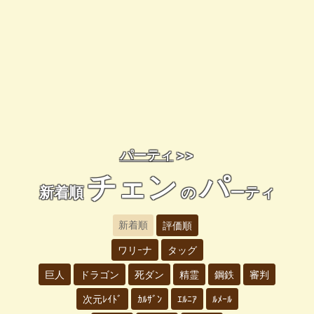
パーティ
>>
チェン
パ
新着順
の
ーティ
新着順
評価順
ワリｰナ
タッグ
巨人
ドラゴン
死ダン
精霊
鋼鉄
審判
次元ﾚｲﾄﾞ
ｶﾙｻﾞﾝ
ｴﾙﾆｱ
ﾙﾒｰﾙ