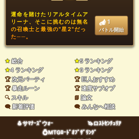
運命を賭けたリアルタイムア
1
リーナ、そこに挑むのは無名
の召喚士と最強の"星2"だっ
バトル開始
た──。
★
総合
★
5 ランキング
★
4 ランキング
★
3 ランキング
🏆
次元パーティ
🏆
巨人おすすめ
🏆
暴走ルーン
🏆
速度サブオプ
🔍
スキル
📘
論文
🗨️
新着評価
🗨️
みんなへ相談
🐧サﾏﾅｰｽﾞウｫｰ
🦄ロｽﾄｾﾝﾁｭﾘｱ
💍MTGﾛｰﾄﾞｵﾌﾞｻﾞﾘﾝｸﾞ