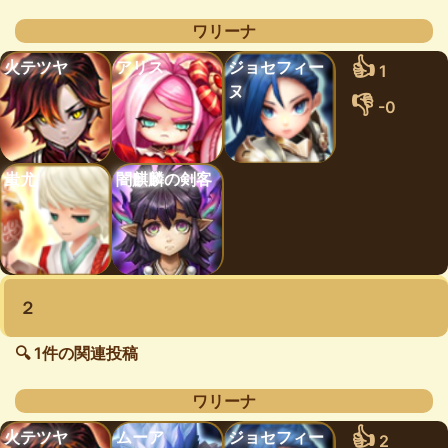
ワリーナ
👍
火テツヤ
アリス
ジョセフィー
1
ヌ
👎
-0
蚩尤
闇麒麟の剣客
２
🔍 1件の関連投稿
ワリーナ
👍
火テツヤ
ムーア
ジョセフィー
2