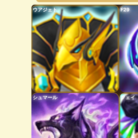
ウアジェト
F29
シュマール
フェイ