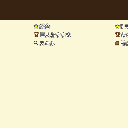
★
総合
★
5
🏆
巨人おすすめ
🏆
暴
🔍
スキル
📘
読