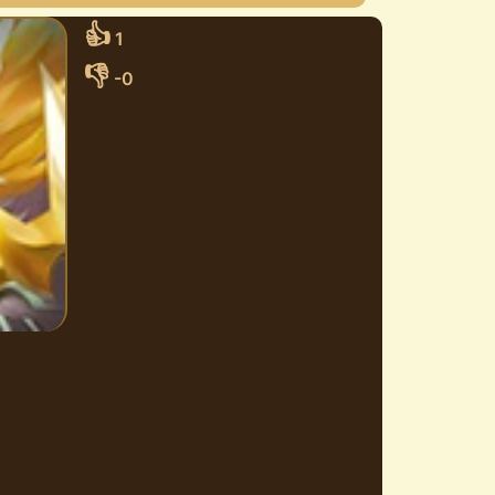
👍
1
👎
-0