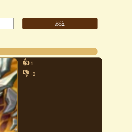
👍
1
👎
-0