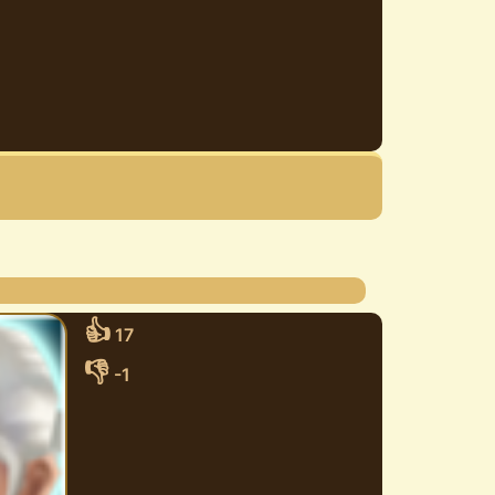
👍
17
👎
-1