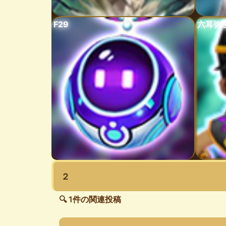
F29
六耳弥
２
🔍 1件の関連投稿