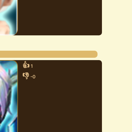
👍
1
👎
-0