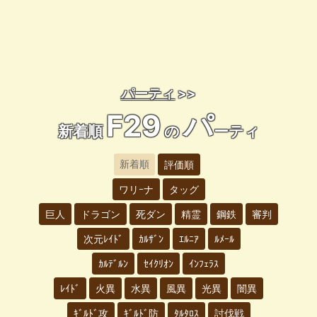
パーティ
>>
F29
パ
新着順
の
ーティ
新着順
評価順
ワリｰナ
タッグ
巨人
ドラゴン
死ダン
精霊
鋼鉄
審判
次元ﾚｲﾄﾞ
ｶﾙｻﾞﾝ
ｴﾙﾆｱ
ﾙﾒｰﾙ
ｶﾙﾃﾞﾙﾝ
ｾｲｸﾘｵﾝ
ｲﾝﾌｪﾗｽ
ﾚｲﾄﾞ
火異
水異
風異
光異
闇異
ｷﾞﾙﾄﾞ攻
ｷﾞﾙﾄﾞ防
ﾀﾙﾀﾛｽ
討伐戦