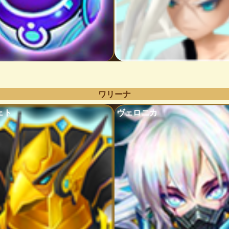
ワリーナ
ェト
ヴェロニカ