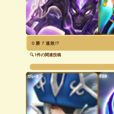
０勝７連敗⁉️
🔍 1件の関連投稿
ガレオン
F29