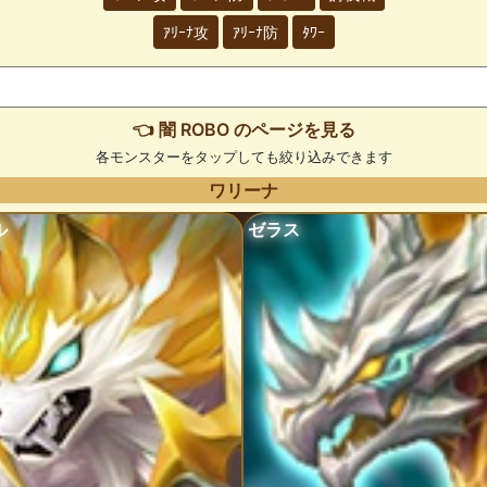
ｱﾘｰﾅ攻
ｱﾘｰﾅ防
ﾀﾜｰ
👈 闇 ROBO のページを見る
各モンスターをタップしても絞り込みできます
ワリーナ
ル
ゼラス