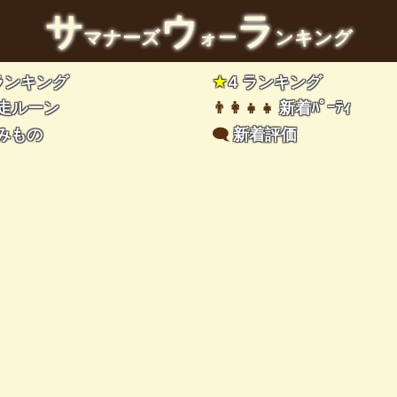
サ
ウ
ラ
マナーズ
ォー
ンキング
 ランキング
★
4 ランキング
走ルーン
👨‍👩‍👧‍👧
新着ﾊﾟｰﾃｨ
みもの
🗨️
新着評価