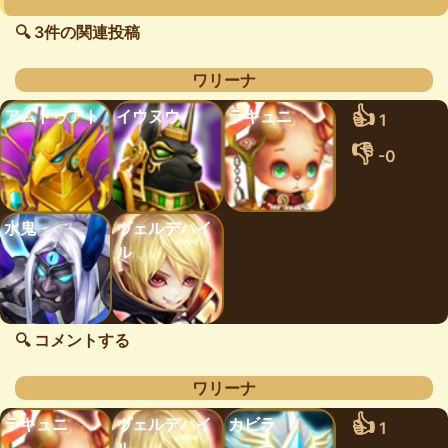
🔍 3件の関連投稿
ワリーナ
👍
アムドゥアト
イウヌウ
ラキュニ
1
👎
-0
水鬼
ヴェルデハイ
ル
🔍 コメントする
ワリーナ
👍
ラキュニ
ヴェルデハイ
カビラ
1