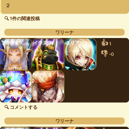
２
🔍 1件の関連投稿
ワリーナ
👍
プサマテ
イウヌウ
ユリアン
1
👎
-0
アドリアナ
ダグラス
🔍 コメントする
ワリーナ