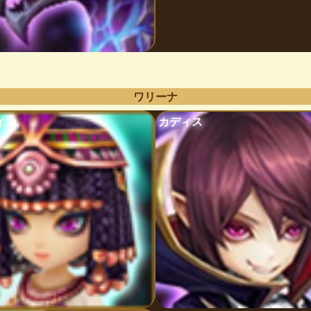
ワリーナ
ィス
カディス