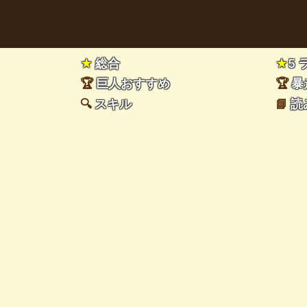
★
総合
★
5
🏆
巨人おすすめ
🏆
暴
🔍
スキル
📘
読