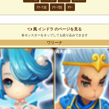
ｱﾘｰﾅ攻
ｱﾘｰﾅ防
ﾀﾜｰ
👈 風 インドラ のページを見る
各モンスターをタップしても絞り込みできます
ワリーナ
斉天大聖