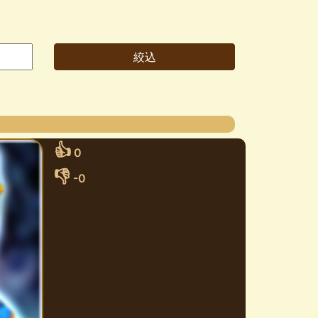
👍
0
👎
-0