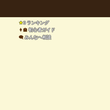
★
3 ランキング
👩‍🏫
初心者ガイド
🗨️
みんなへ相談