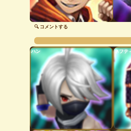
🔍 コメントする
ハン
ネフテ