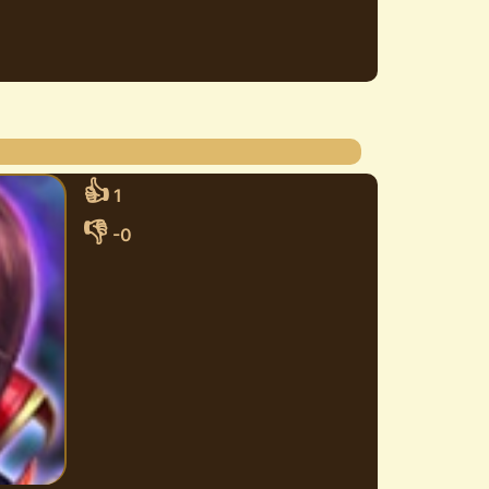
👍
1
👎
-0