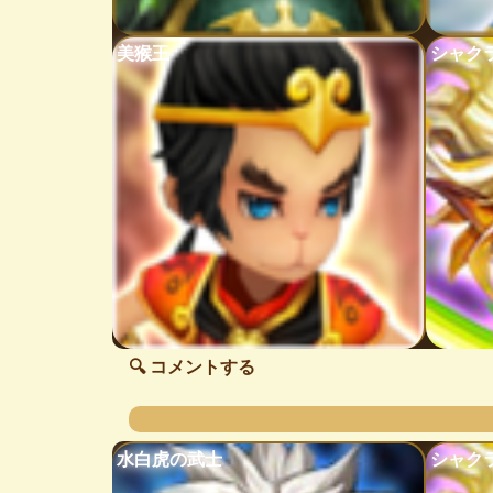
美猴王
シャク
🔍 コメントする
水白虎の武士
シャク