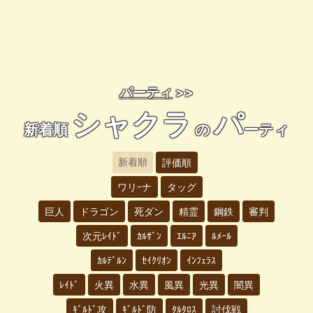
パーティ
>>
シャクラ
パ
新着順
の
ーティ
新着順
評価順
ワリｰナ
タッグ
巨人
ドラゴン
死ダン
精霊
鋼鉄
審判
次元ﾚｲﾄﾞ
ｶﾙｻﾞﾝ
ｴﾙﾆｱ
ﾙﾒｰﾙ
ｶﾙﾃﾞﾙﾝ
ｾｲｸﾘｵﾝ
ｲﾝﾌｪﾗｽ
ﾚｲﾄﾞ
火異
水異
風異
光異
闇異
ｷﾞﾙﾄﾞ攻
ｷﾞﾙﾄﾞ防
ﾀﾙﾀﾛｽ
討伐戦