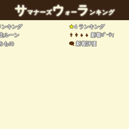
サ
ウ
ラ
マナーズ
ォー
ンキング
 ランキング
★
4 ランキング
走ルーン
👨‍👩‍👧‍👧
新着ﾊﾟｰﾃｨ
みもの
🗨️
新着評価