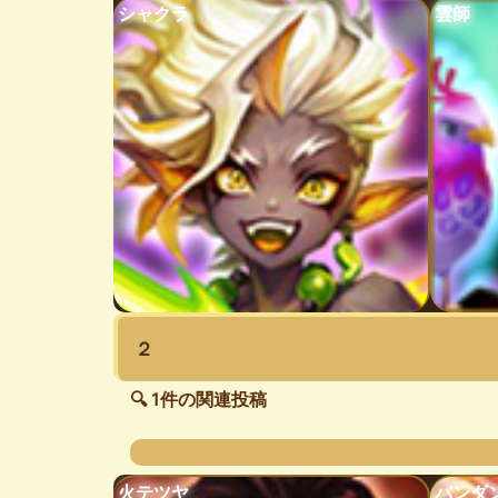
シャクラ
雲師
２
🔍 1件の関連投稿
火テツヤ
バンダ