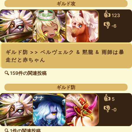
ギルド攻
👍
ドミニク
ライリー
ヘレナ
123
👎
-6
ギルド防 >> ベルヴェルク & 黙龍 & 雨師は暴
走だと赤ちゃん
🔍 159件の関連投稿
ギルド防
👍
ドミニク
ナナ
ペルナ
5
👎
-0
🔍 1件の関連投稿