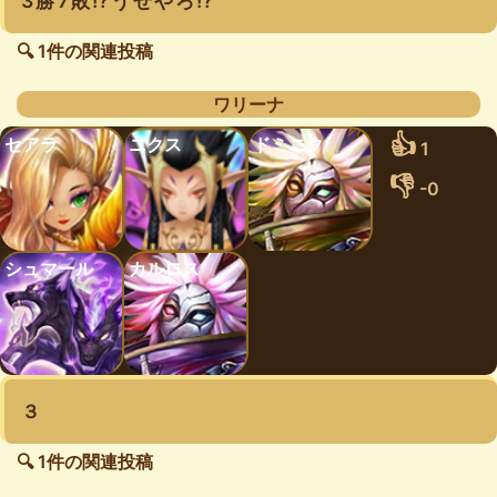
3勝7敗⁉️うせやろ⁉️
🔍 1件の関連投稿
ワリーナ
👍
セアラ
ニクス
ドミニク
1
👎
-0
シュマール
カルロス
３
🔍 1件の関連投稿