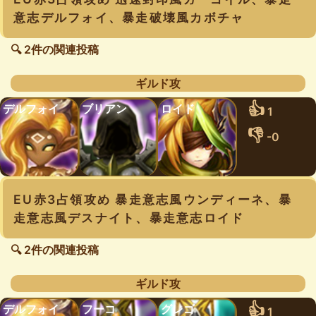
意志デルフォイ、暴走破壊風カボチャ
🔍 2件の関連投稿
ギルド攻
👍
デルフォイ
ブリアン
ロイド
1
👎
-0
EU赤3占領攻め 暴走意志風ウンディーネ、暴
走意志風デスナイト、暴走意志ロイド
🔍 2件の関連投稿
ギルド攻
👍
デルフォイ
フーコ
グレゴ
1