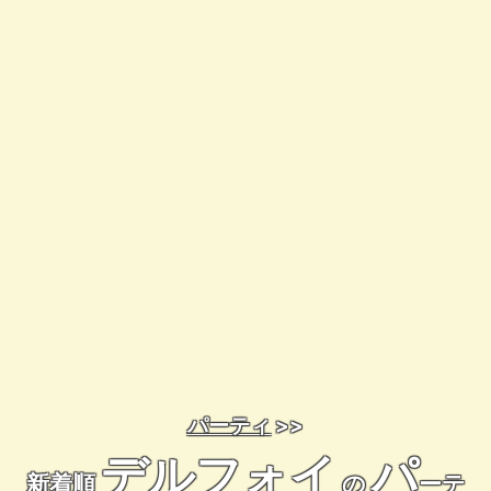
パーティ
>>
デルフォイ
パ
新着順
の
ーテ