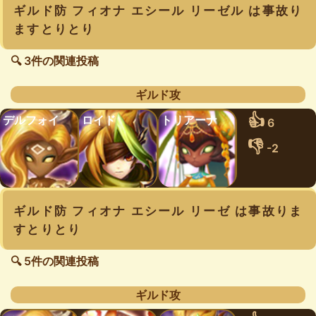
ギルド防 フィオナ エシール リーゼル は事故り
ますとりとり
🔍 3件の関連投稿
ギルド攻
👍
デルフォイ
ロイド
トリアーナ
6
👎
-2
ギルド防 フィオナ エシール リーゼ は事故りま
すとりとり
🔍 5件の関連投稿
ギルド攻