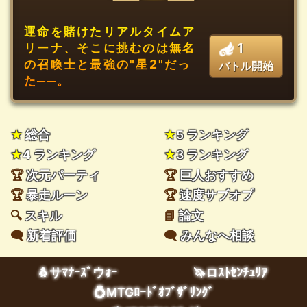
運命を賭けたリアルタイムア
1
リーナ、そこに挑むのは無名
の召喚士と最強の"星2"だっ
バトル開始
た──。
★
総合
★
5 ランキング
★
4 ランキング
★
3 ランキング
🏆
次元パーティ
🏆
巨人おすすめ
🏆
暴走ルーン
🏆
速度サブオプ
🔍
スキル
📘
論文
🗨️
新着評価
🗨️
みんなへ相談
🐧サﾏﾅｰｽﾞウｫｰ
🦄ロｽﾄｾﾝﾁｭﾘｱ
💍MTGﾛｰﾄﾞｵﾌﾞｻﾞﾘﾝｸﾞ