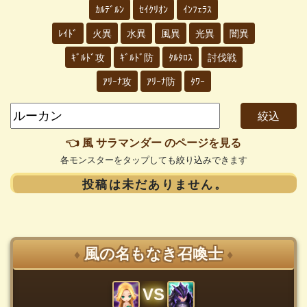
ｶﾙﾃﾞﾙﾝ
ｾｲｸﾘｵﾝ
ｲﾝﾌｪﾗｽ
ﾚｲﾄﾞ
火異
水異
風異
光異
闇異
ｷﾞﾙﾄﾞ攻
ｷﾞﾙﾄﾞ防
ﾀﾙﾀﾛｽ
討伐戦
ｱﾘｰﾅ攻
ｱﾘｰﾅ防
ﾀﾜｰ
👈 風 サラマンダー のページを見る
各モンスターをタップしても絞り込みできます
投稿は未だありません。
風の名もなき召喚士
♦
♦
VS