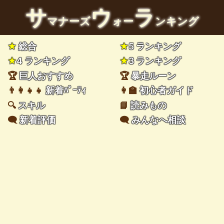
サ
ウ
ラ
マナーズ
ォー
ンキング
★
総合
★
5 ランキング
★
4 ランキング
★
3 ランキング
🏆
巨人おすすめ
🏆
暴走ルーン
👨‍👩‍👧‍👧
新着ﾊﾟｰﾃｨ
👩‍🏫
初心者ガイド
🔍
スキル
📘
読みもの
🗨️
新着評価
🗨️
みんなへ相談