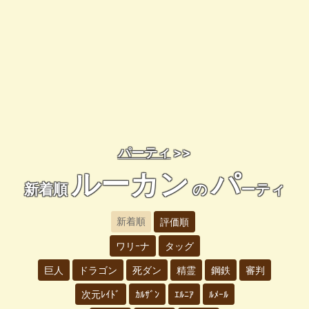
パーティ
>>
ルーカン
パ
新着順
の
ーティ
新着順
評価順
ワリｰナ
タッグ
巨人
ドラゴン
死ダン
精霊
鋼鉄
審判
次元ﾚｲﾄﾞ
ｶﾙｻﾞﾝ
ｴﾙﾆｱ
ﾙﾒｰﾙ