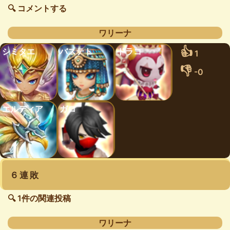
🔍 コメントする
ワリーナ
👍
シミタエ
バステト
ドラコ
1
👎
-0
エルディア
ガロ
６連敗
🔍 1件の関連投稿
ワリーナ