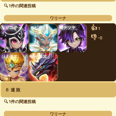
🔍 1件の関連投稿
ワリーナ
👍
トリニティ
カビラ
闇テツヤ
1
👎
-0
シミタエ
ザイロス
６連敗
🔍 1件の関連投稿
ワリーナ