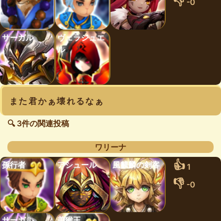
👎
-0
サーガル
ヴェラジュエ
ル
また君かぁ壊れるなぁ
🔍 3件の関連投稿
ワリーナ
👍
孫行者
アシュール
風麒麟の剣客
1
👎
-0
サーガル
美猴王