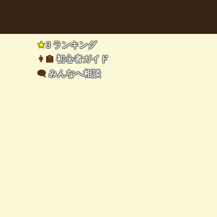
★
3 ランキング
👩‍🏫
初心者ガイド
🗨️
みんなへ相談