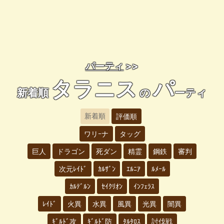
パーティ
>>
タラニス
パ
新着順
の
ーティ
新着順
評価順
ワリｰナ
タッグ
巨人
ドラゴン
死ダン
精霊
鋼鉄
審判
次元ﾚｲﾄﾞ
ｶﾙｻﾞﾝ
ｴﾙﾆｱ
ﾙﾒｰﾙ
ｶﾙﾃﾞﾙﾝ
ｾｲｸﾘｵﾝ
ｲﾝﾌｪﾗｽ
ﾚｲﾄﾞ
火異
水異
風異
光異
闇異
ｷﾞﾙﾄﾞ攻
ｷﾞﾙﾄﾞ防
ﾀﾙﾀﾛｽ
討伐戦