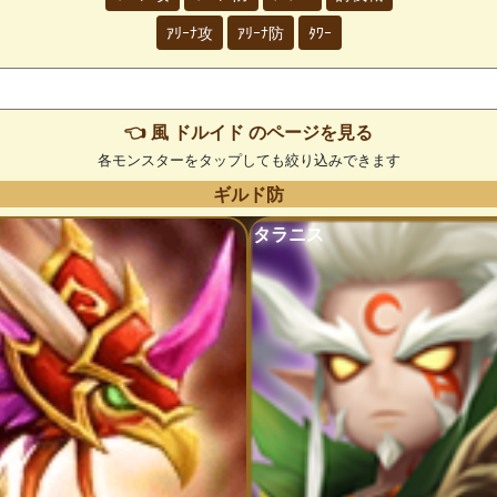
ｱﾘｰﾅ攻
ｱﾘｰﾅ防
ﾀﾜｰ
👈 風 ドルイド のページを見る
各モンスターをタップしても絞り込みできます
ギルド防
タラニス