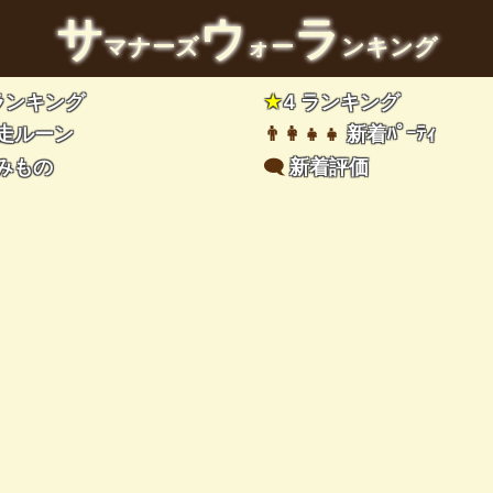
サ
ウ
ラ
マナーズ
ォー
ンキング
 ランキング
★
4 ランキング
走ルーン
👨‍👩‍👧‍👧
新着ﾊﾟｰﾃｨ
みもの
🗨️
新着評価