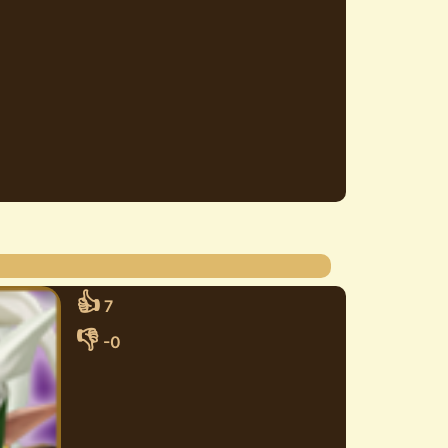
👍
7
👎
-0