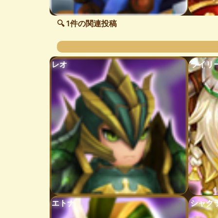
🔍 1件の関連投稿
レオ
ライリ
エトナ
シャク