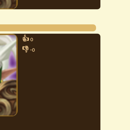
👍
0
👎
-0