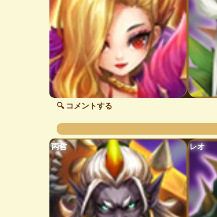
🔍 コメントする
丙哲
レオ