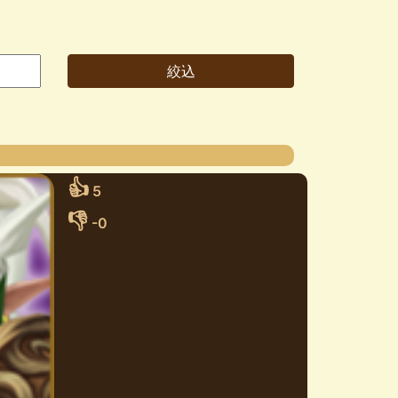
👍
5
👎
-0