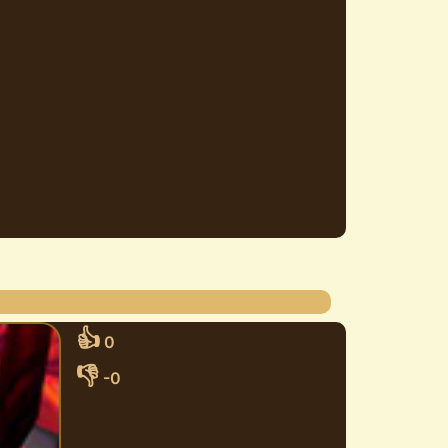
👍
0
👎
-0