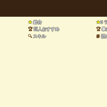
★
総合
★
5
🏆
巨人おすすめ
🏆
暴
🔍
スキル
📘
読