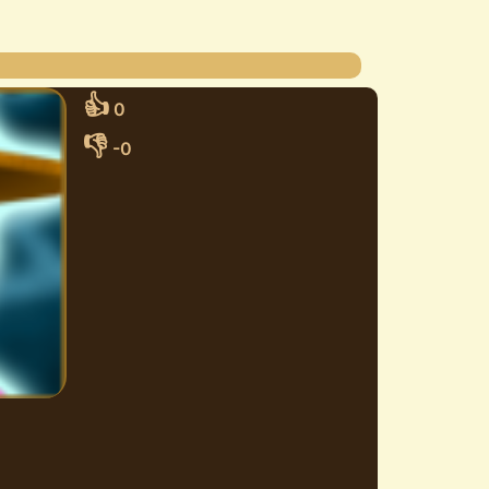
👍
0
👎
-0