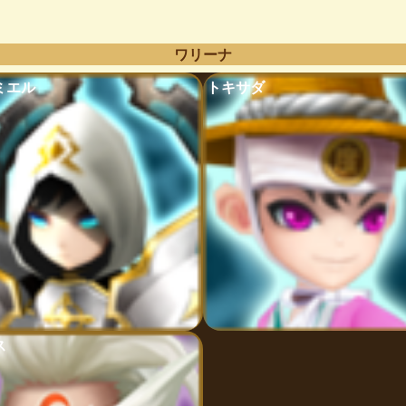
ワリーナ
ミエル
トキサダ
ス