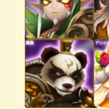
風燕
アンジ