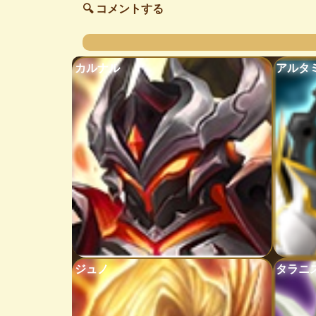
🔍 コメントする
カルナル
アルタ
ジュノ
タラニ