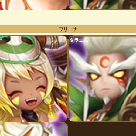
ワリーナ
ー
タラニス
ラ