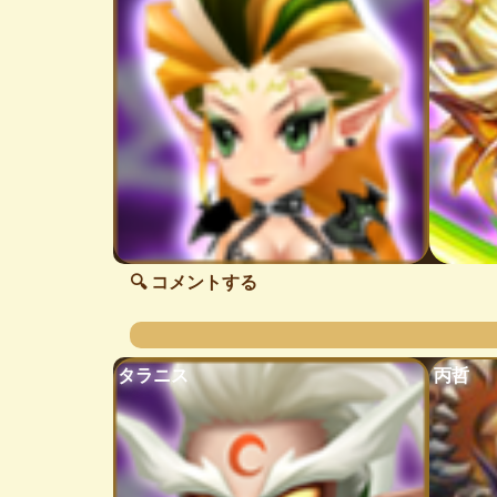
🔍 コメントする
タラニス
丙哲