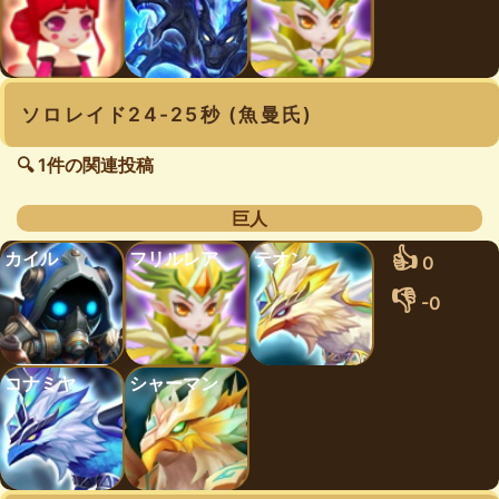
ソロレイド24-25秒 (魚曼氏)
🔍 1件の関連投稿
巨人
👍
カイル
フリルレア
テオン
0
👎
-0
コナミヤ
シャーマン