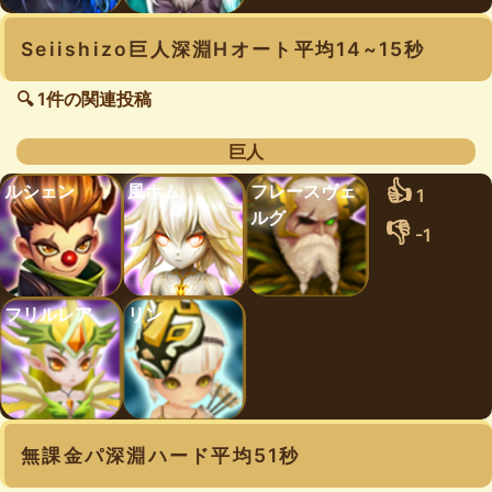
Seiishizo巨人深淵Hオート平均14~15秒
🔍 1件の関連投稿
巨人
👍
ルシェン
風ホム
フレースヴェ
1
ルグ
👎
-1
フリルレア
リン
無課金パ深淵ハード平均51秒