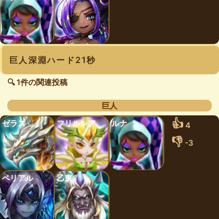
巨人深淵ハード21秒
🔍 1件の関連投稿
巨人
👍
ゼラス
フリルレア
ルナ
4
👎
-3
ベリアル
乙東