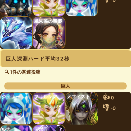
-0
コナミヤ
風朱雀の舞姫
巨人深淵ハード平均32秒
🔍 1件の関連投稿
巨人
👍
ジュリー
フリルレア
メフィスト
0
👎
-0
ルナ
デボラ