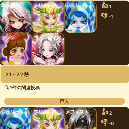
👍
エルガー
フリルレア
ジュリー
1
👎
-1
アラン
ブランディア
21~22秒
🔍 1件の関連投稿
巨人
👍
ジュリー
フリルレア
メフィスト
2
👎
-0