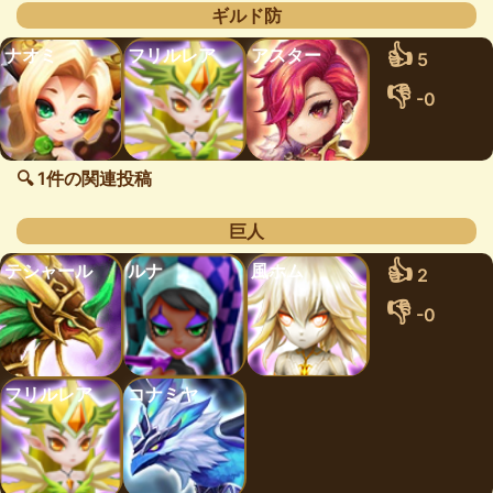
ギルド防
👍
ナオミ
フリルレア
アスター
5
👎
-0
🔍 1件の関連投稿
巨人
👍
テシャール
ルナ
風ホム
2
👎
-0
フリルレア
コナミヤ