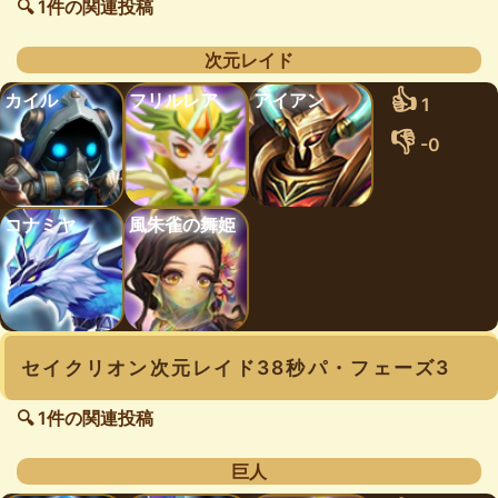
🔍 1件の関連投稿
次元レイド
👍
カイル
フリルレア
アイアン
1
👎
-0
コナミヤ
風朱雀の舞姫
セイクリオン次元レイド38秒パ・フェーズ3
🔍 1件の関連投稿
巨人