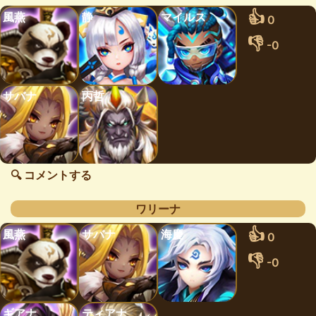
👍
風燕
静
マイルス
0
👎
-0
サバナ
丙哲
🔍 コメントする
ワリーナ
👍
風燕
サバナ
海慶
0
👎
-0
ギアナ
ティアナ