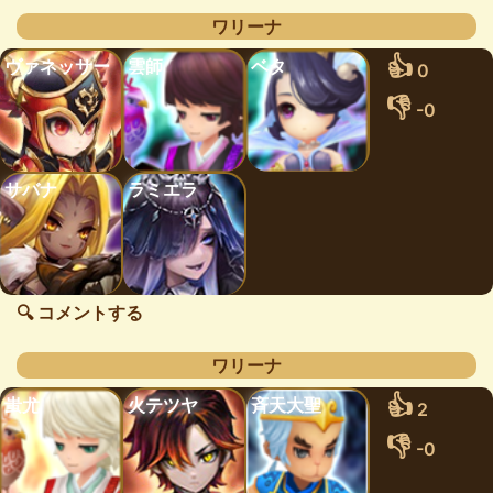
ワリーナ
👍
ヴァネッサー
雲師
ベタ
0
👎
-0
サバナ
ラミエラ
🔍 コメントする
ワリーナ
👍
蚩尤
火テツヤ
斉天大聖
2
👎
-0