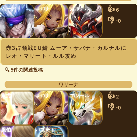
👍
ムーア
サバナ
カルナル
6
👎
-0
赤3占領戦EU鯖 ムーア・サバナ・カルナルに
レオ・マリート・ルル攻め
🔍 5件の関連投稿
ワリーナ
👍
蚩尤
サバナ
エシール
2
👎
-0
風伯
バステト