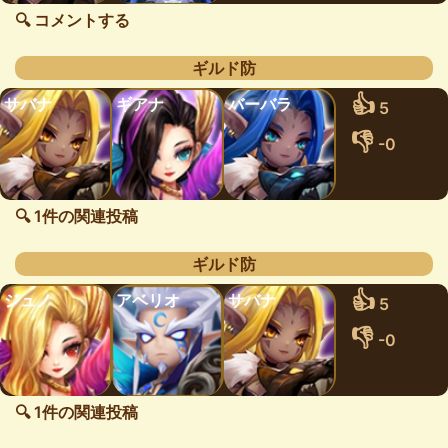
🔍 コメントする
ギルド防
👍
サバナ
ギアナ
バーバラ
5
👎
-0
🔍 1件の関連投稿
ギルド防
👍
ジュノ
アベリオ
サバナ
5
👎
-0
🔍 1件の関連投稿