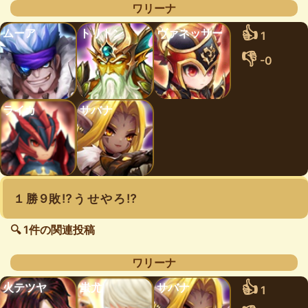
ワリーナ
👍
ムーア
トリトン
ヴァネッサー
1
👎
-0
ライカ
サバナ
１勝9敗⁉️うせやろ⁉️
🔍 1件の関連投稿
ワリーナ
👍
火テツヤ
蚩尤
サバナ
1