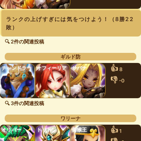
ランクの上げすぎには気をつけよう！（8勝22
敗）
🔍 2件の関連投稿
ギルド防
👍
チャンドラー
オフィーリア
サバナ
8
👎
-0
🔍 3件の関連投稿
ワリーナ
👍
オリバー
トリトン
美猴王
1