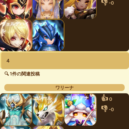
👎
-0
ヴェルデハイ
チャウ
ル
４
🔍 1件の関連投稿
ワリーナ
👍
ポントス
エシール
アドリアナ
0
👎
-0