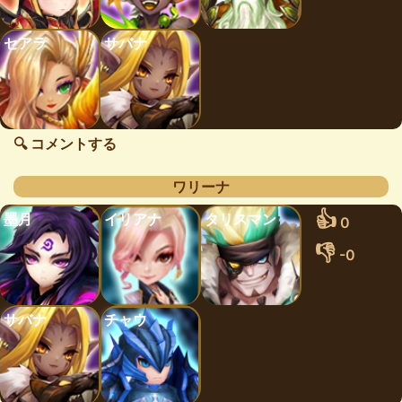
セアラ
サバナ
🔍 コメントする
ワリーナ
👍
墨月
イリアナ
タリスマン
0
👎
-0
サバナ
チャウ