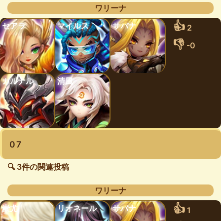
ワリーナ
👍
セアラ
マイルス
サバナ
2
👎
-0
カルナル
清風
07
🔍 3件の関連投稿
ワリーナ
👍
蚩尤
リオネール
サバナ
1