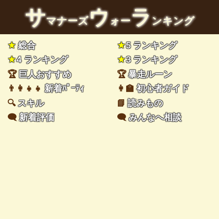
サ
ウ
ラ
マナーズ
ォー
ンキング
★
総合
★
5 ランキング
★
4 ランキング
★
3 ランキング
🏆
巨人おすすめ
🏆
暴走ルーン
👨‍👩‍👧‍👧
新着ﾊﾟｰﾃｨ
👩‍🏫
初心者ガイド
🔍
スキル
📘
読みもの
🗨️
新着評価
🗨️
みんなへ相談