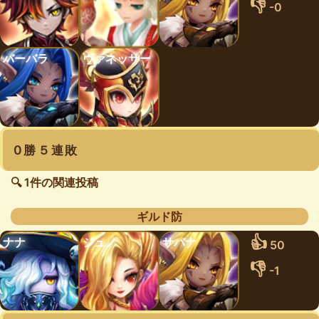
👎
-0
バーバラ
ヴァネッサー
0勝５連敗
🔍 1件の関連投稿
ギルド防
👍
ナナ
ジュノ
サバナ
50
👎
-1