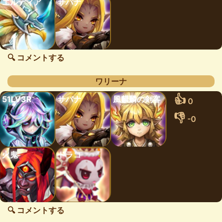
エルディア
サバナ
🔍 コメントする
ワリーナ
👍
51LV3R
サバナ
風麒麟の剣客
0
👎
-0
火鬼
ドラコ
🔍 コメントする