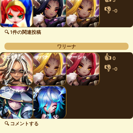
5
👎
-0
🔍 1件の関連投稿
ワリーナ
👍
フェデリカ
サバナ
マーシャ
0
👎
-0
コヴァルチ
湊
🔍 コメントする