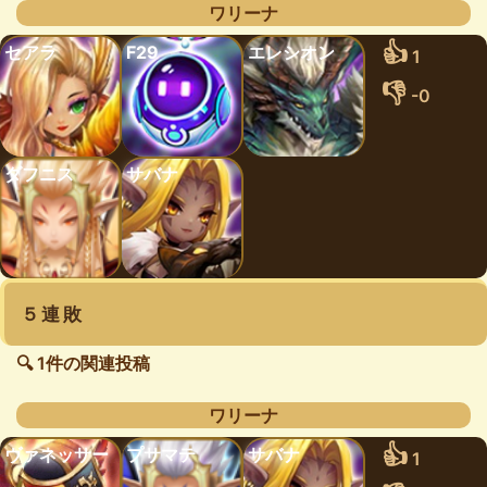
ワリーナ
👍
セアラ
F29
エレシオン
1
👎
-0
ダフニス
サバナ
５連敗
🔍 1件の関連投稿
ワリーナ
👍
ヴァネッサー
プサマテ
サバナ
1