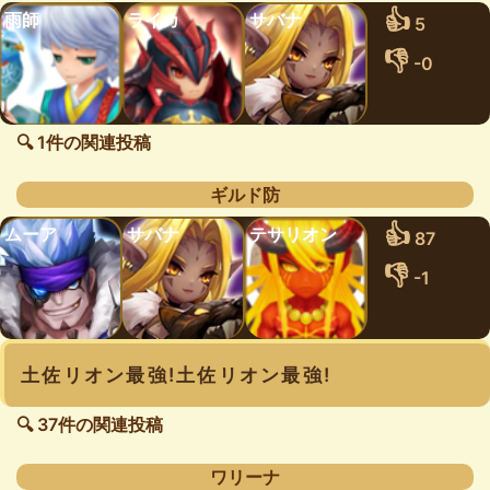
👍
雨師
ライカ
サバナ
5
👎
-0
🔍 1件の関連投稿
ギルド防
👍
ムーア
サバナ
テサリオン
87
👎
-1
土佐リオン最強!土佐リオン最強!
🔍 37件の関連投稿
ワリーナ