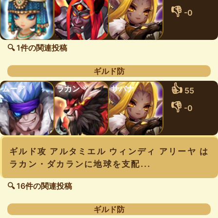
👎
-0
🔍 1件の関連投稿
ギルド防
👍
ムーア
ラカン
サバナ
55
👎
-0
ギルド攻 アルタミエル ウィンディ アリーヤ は
ラカン・ダカランに地球を支配...
🔍 16件の関連投稿
ギルド防