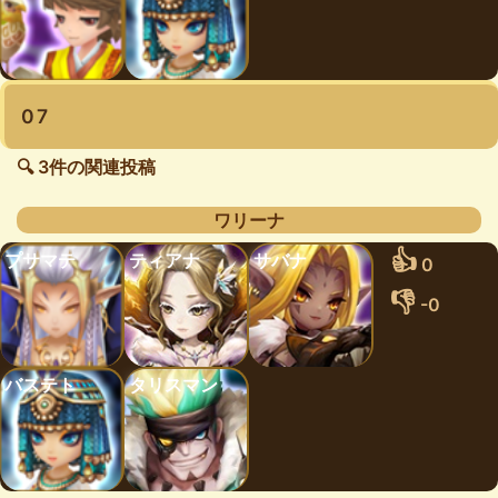
07
🔍 3件の関連投稿
ワリーナ
👍
プサマテ
ティアナ
サバナ
0
👎
-0
バステト
タリスマン