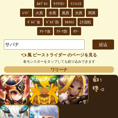
ｶﾙﾃﾞﾙﾝ
ｾｲｸﾘｵﾝ
ｲﾝﾌｪﾗｽ
ﾚｲﾄﾞ
火異
水異
風異
光異
闇異
ｷﾞﾙﾄﾞ攻
ｷﾞﾙﾄﾞ防
ﾀﾙﾀﾛｽ
討伐戦
ｱﾘｰﾅ攻
ｱﾘｰﾅ防
ﾀﾜｰ
👈 風 ビーストライダー のページを見る
各モンスターをタップしても絞り込みできます
ワリーナ
👍
ヴァネッサー
アカムアミー
サバナ
1
ル
👎
-0
エシャリオン
雨師