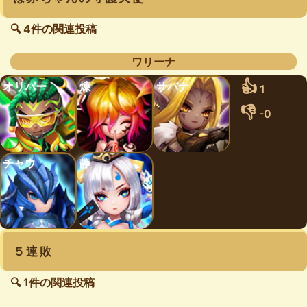
🔍 4件の関連投稿
ワリーナ
👍
オリバー
煉
サバナ
1
👎
-0
チャウ
静
５連敗
🔍 1件の関連投稿