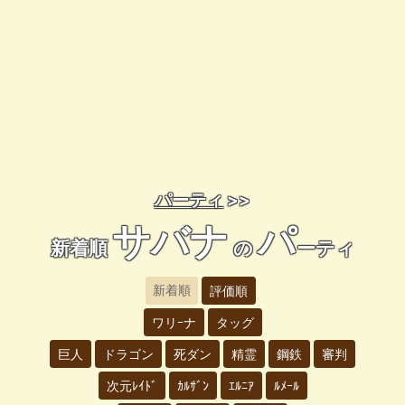
パーティ
>>
サバナ
パ
新着順
の
ーティ
新着順
評価順
ワリｰナ
タッグ
巨人
ドラゴン
死ダン
精霊
鋼鉄
審判
次元ﾚｲﾄﾞ
ｶﾙｻﾞﾝ
ｴﾙﾆｱ
ﾙﾒｰﾙ