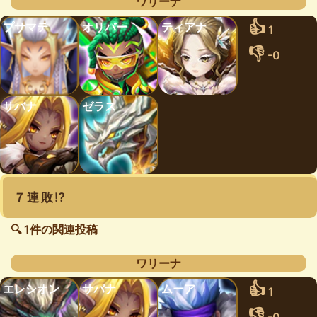
ワリーナ
👍
プサマテ
オリバー
ティアナ
1
👎
-0
サバナ
ゼラス
７連敗⁉️
🔍 1件の関連投稿
ワリーナ
👍
エレシオン
サバナ
ムーア
1
👎