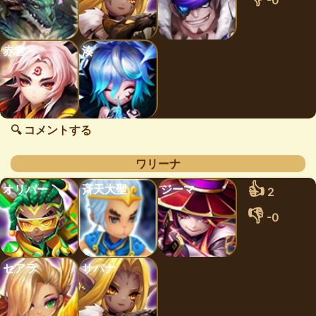
-0
赤雲
湊
🔍 コメントする
ワリーナ
👍
オリバー
斉天大聖
ジーマ
2
👎
-0
セアラ
サバナ