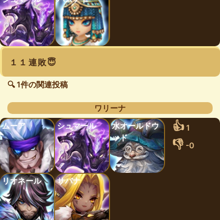
１１連敗😇
🔍 1件の関連投稿
ワリーナ
👍
ムーア
シュマール
水オールドウ
1
ッド
👎
-0
リオネール
サバナ