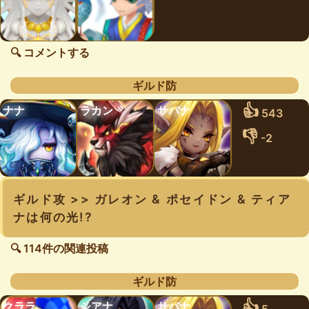
🔍 コメントする
ギルド防
👍
ナナ
ラカン
サバナ
543
👎
-2
ギルド攻 >> ガレオン & ポセイドン & ティア
ナは何の光!?
🔍 114件の関連投稿
ギルド防
👍
クララ
シアナ
サバナ