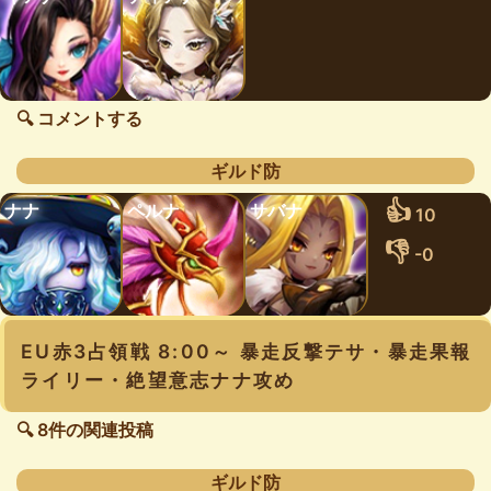
🔍 コメントする
ギルド防
👍
ナナ
ペルナ
サバナ
10
👎
-0
EU赤3占領戦 8:00～ 暴走反撃テサ・暴走果報
ライリー・絶望意志ナナ攻め
🔍 8件の関連投稿
ギルド防