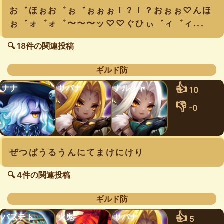
お゛ほぉお゛ぉ゛ぉぉぉ！？！？おぉぉ♡んほ
ぉ゛ォ゛ォ゛〜〜〜ッ♡♡ぐひぃ゛ィ゛ィ...
🔍 18件の関連投稿
ギルド防
👍
ナナ
サバナ
ナルシャ
10
👎
-0
ぜつばうるうんにてまけにけり
🔍 4件の関連投稿
ギルド防
👍
バステト
火鬼
サバナ
5