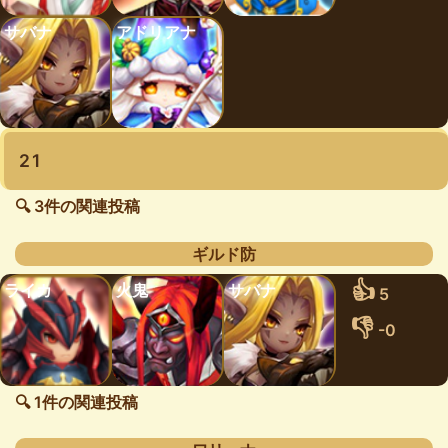
サバナ
アドリアナ
21
🔍 3件の関連投稿
ギルド防
👍
ライカ
火鬼
サバナ
5
👎
-0
🔍 1件の関連投稿