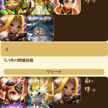
👎
-0
サバナ
水オールドウ
ッド
２
🔍 1件の関連投稿
ワリーナ
👍
ヴァネッサー
エシール
サバナ
1
👎
-0
シュマール
バステト