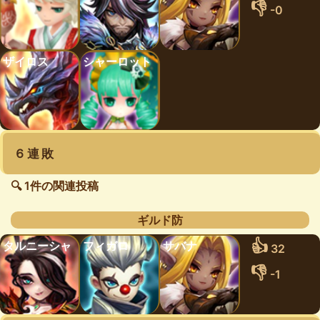
👎
-0
ザイロス
シャーロット
６連敗
🔍 1件の関連投稿
ギルド防
👍
タルニーシャ
フィガロ
サバナ
32
👎
-1