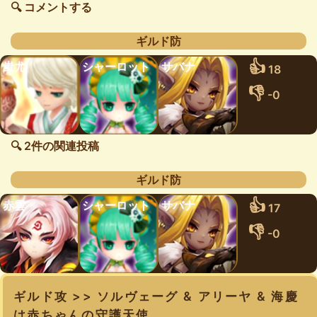
🔍 コメントする
ギルド防
👍
蚩尤
シャーロット
サバナ
18
👎
-0
🔍 2件の関連投稿
ギルド防
👍
赤雲
シャーロット
サバナ
17
👎
-0
ギルド攻 >> ソルヴェーグ & アリーヤ & 海慶
は赤ちゃんの守護天使