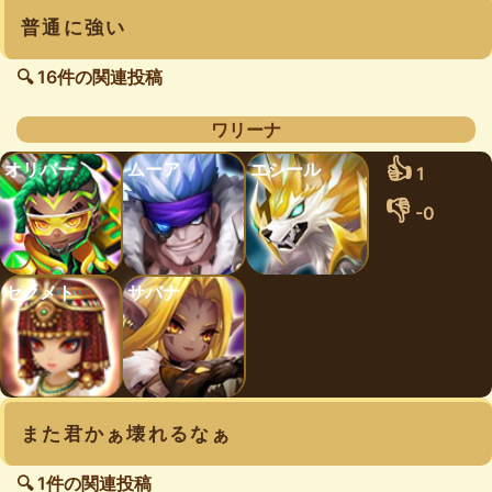
普通に強い
🔍 16件の関連投稿
ワリーナ
👍
オリバー
ムーア
エシール
1
👎
-0
セクメト
サバナ
また君かぁ壊れるなぁ
🔍 1件の関連投稿