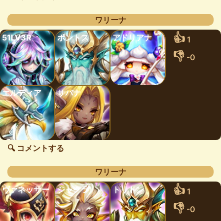
ワリーナ
👍
51LV3R
ポントス
アドリアナ
1
👎
-0
エルディア
サバナ
🔍 コメントする
ワリーナ
👍
ヴァネッサー
シャクラ
トリトン
1
👎
-0