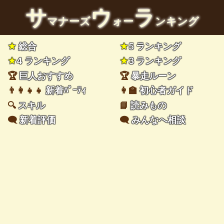
サ
ウ
ラ
マナーズ
ォー
ンキング
★
総合
★
5 ランキング
★
4 ランキング
★
3 ランキング
🏆
巨人おすすめ
🏆
暴走ルーン
👨‍👩‍👧‍👧
新着ﾊﾟｰﾃｨ
👩‍🏫
初心者ガイド
🔍
スキル
📘
読みもの
🗨️
新着評価
🗨️
みんなへ相談