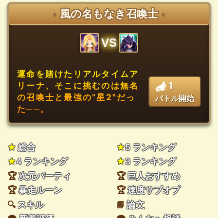
風の名もなき召喚士
♦
♦
VS
運命を賭けたリアルタイムア
1
リーナ、そこに挑むのは無名
の召喚士と最強の"星2"だっ
バトル開始
た──。
★
総合
★
5 ランキング
★
4 ランキング
★
3 ランキング
🏆
次元パーティ
🏆
巨人おすすめ
🏆
暴走ルーン
🏆
速度サブオプ
🔍
スキル
📘
論文