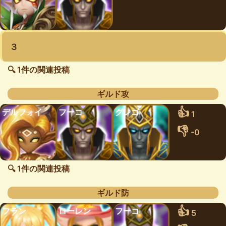
３
🔍 1件の関連投稿
ギルド攻
👍
デルフォイ
フーコ
グレゴ
1
👎
-0
🔍 1件の関連投稿
ギルド防
👍
フラン
ローレン
フーコ
5