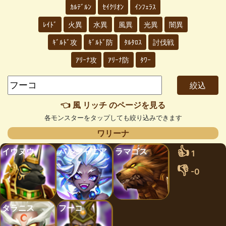
ｶﾙﾃﾞﾙﾝ
ｾｲｸﾘｵﾝ
ｲﾝﾌｪﾗｽ
ﾚｲﾄﾞ
火異
水異
風異
光異
闇異
ｷﾞﾙﾄﾞ攻
ｷﾞﾙﾄﾞ防
ﾀﾙﾀﾛｽ
討伐戦
ｱﾘｰﾅ攻
ｱﾘｰﾅ防
ﾀﾜｰ
👈 風 リッチ のページを見る
各モンスターをタップしても絞り込みできます
ワリーナ
👍
イウヌウ
パルジャニア
ラマゴス
1
👎
-0
タラニス
フーコ