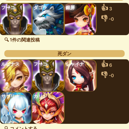
👍
フーコ
ダゴラ
銀屏
3
👎
-0
🔍 1件の関連投稿
死ダン
👍
ルピナス
フーコ
シャイナ
6
👎
-0
サブリナ
カリン
🔍 コメントする