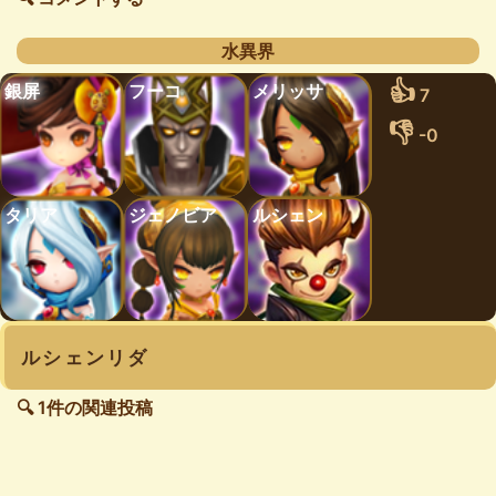
水異界
👍
銀屏
フーコ
メリッサ
7
👎
-0
タリア
ジェノビア
ルシェン
ルシェンリダ
🔍 1件の関連投稿