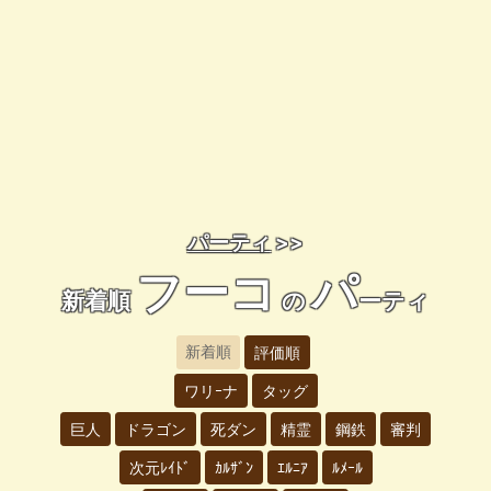
パーティ
>>
フーコ
パ
新着順
の
ーティ
新着順
評価順
ワリｰナ
タッグ
巨人
ドラゴン
死ダン
精霊
鋼鉄
審判
次元ﾚｲﾄﾞ
ｶﾙｻﾞﾝ
ｴﾙﾆｱ
ﾙﾒｰﾙ