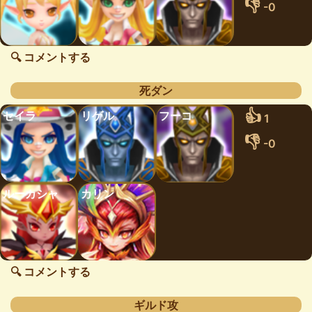
👎
-0
🔍 コメントする
死ダン
👍
セイラ
リゲル
フーコ
1
👎
-0
ルーカシャ
カリン
🔍 コメントする
ギルド攻