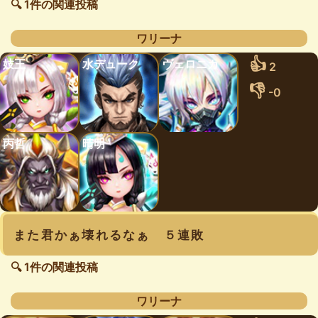
🔍 1件の関連投稿
ワリーナ
👍
妓王
水デューク
ヴェロニカ
2
👎
-0
丙哲
晴明
また君かぁ壊れるなぁ ５連敗
🔍 1件の関連投稿
ワリーナ