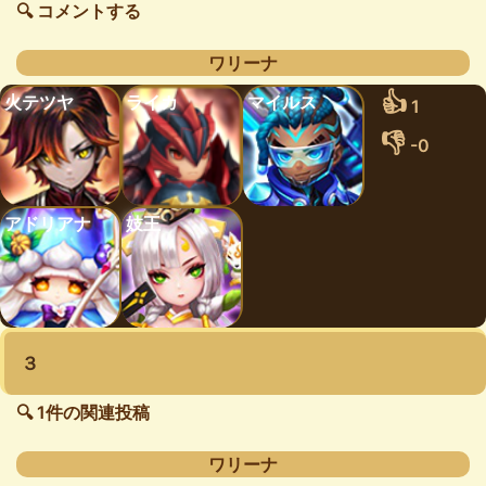
🔍 コメントする
ワリーナ
👍
火テツヤ
ライカ
マイルス
1
👎
-0
アドリアナ
妓王
３
🔍 1件の関連投稿
ワリーナ