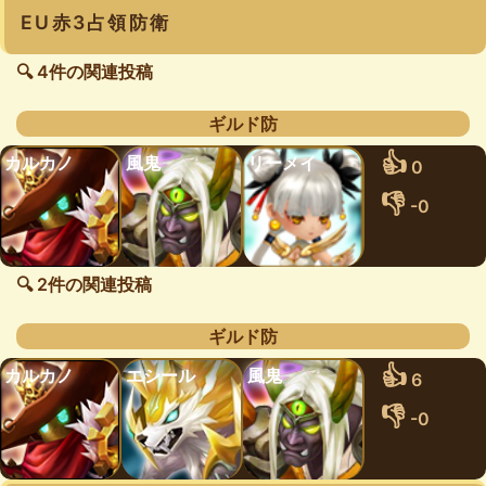
EU赤3占領防衛
🔍 4件の関連投稿
ギルド防
👍
カルカノ
風鬼
リーメイ
0
👎
-0
🔍 2件の関連投稿
ギルド防
👍
カルカノ
エシール
風鬼
6
👎
-0