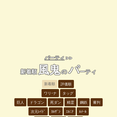
パーティ
>>
風鬼
パ
新着順
の
ーティ
新着順
評価順
ワリｰナ
タッグ
巨人
ドラゴン
死ダン
精霊
鋼鉄
審判
次元ﾚｲﾄﾞ
ｶﾙｻﾞﾝ
ｴﾙﾆｱ
ﾙﾒｰﾙ