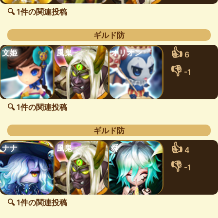
🔍 1件の関連投稿
ギルド防
👍
文姫
風鬼
オリオン
6
👎
-1
🔍 1件の関連投稿
ギルド防
👍
ナナ
風鬼
舜
4
👎
-1
🔍 1件の関連投稿