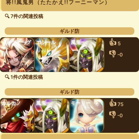
将!!風鬼男（たたかえ!!フーニーマン）
🔍 7件の関連投稿
ギルド防
👍
ソルヴェーグ
エシール
風鬼
5
👎
-0
🔍 1件の関連投稿
ギルド防
👍
カルカノ
風鬼
モーリー
75
👎
-0