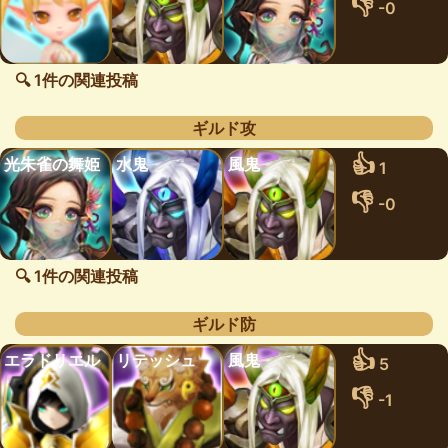
👎
-0
🔍 1件の関連投稿
ギルド攻
👍
光朱雀の舞姫
水鬼
風鬼
1
👎
-0
🔍 1件の関連投稿
ギルド防
👍
エラドリエル
リテッシュ
風鬼
5
👎
-1