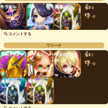
👍
トラサル
ベタ
風鬼
0
👎
-0
🔍 コメントする
ワリーナ
👍
アムドゥアト
ラキュニ
ヴェルデハイ
1
ル
👎
-0
金鬼
風鬼