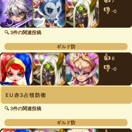
7
👎
-0
🔍 3件の関連投稿
ギルド防
👍
クララ
風鬼
シア
6
👎
-0
EU赤3占領防衛
🔍 3件の関連投稿
ギルド防