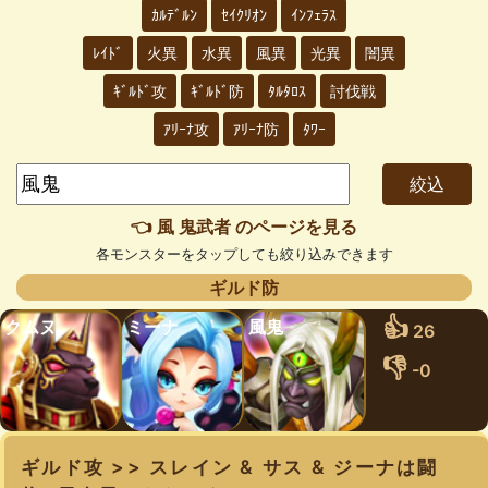
ｶﾙﾃﾞﾙﾝ
ｾｲｸﾘｵﾝ
ｲﾝﾌｪﾗｽ
ﾚｲﾄﾞ
火異
水異
風異
光異
闇異
ｷﾞﾙﾄﾞ攻
ｷﾞﾙﾄﾞ防
ﾀﾙﾀﾛｽ
討伐戦
ｱﾘｰﾅ攻
ｱﾘｰﾅ防
ﾀﾜｰ
👈 風 鬼武者 のページを見る
各モンスターをタップしても絞り込みできます
ギルド防
👍
クムヌ
ミーナ
風鬼
26
👎
-0
ギルド攻 >> スレイン & サス & ジーナは闘