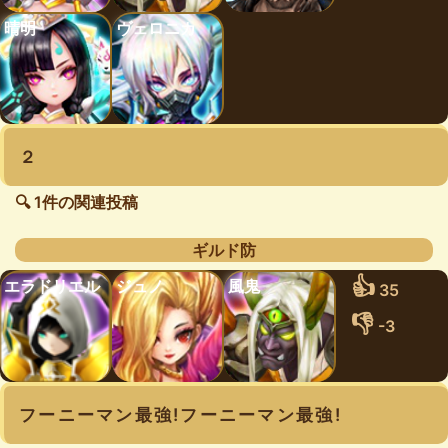
晴明
ヴェロニカ
２
🔍 1件の関連投稿
ギルド防
👍
エラドリエル
ジュノ
風鬼
35
👎
-3
フーニーマン最強!フーニーマン最強!