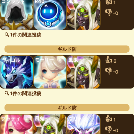
👍
コンラッド
R40
風鬼
1
👎
-0
🔍 1件の関連投稿
ギルド防
👍
ヴィゴル
モーリー
風鬼
6
👎
-0
🔍 1件の関連投稿
ギルド防
👍
プラティ
風鬼
ヴリトラ
1
👎
-0