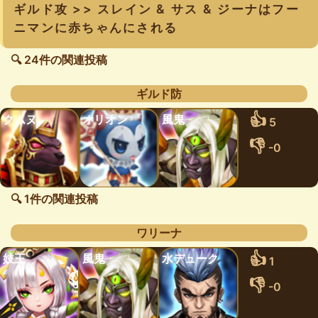
ギルド攻 >> スレイン & サス & ジーナはフー
ニマンに赤ちゃんにされる
🔍 24件の関連投稿
ギルド防
👍
クムヌ
オリオン
風鬼
5
👎
-0
🔍 1件の関連投稿
ワリーナ
👍
妓王
風鬼
水デューク
1
👎
-0