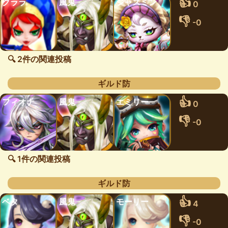
👍
クララ
風鬼
ジャスミン
0
👎
-0
🔍 2件の関連投稿
ギルド防
👍
フィオナ
風鬼
エミリー
0
👎
-0
🔍 1件の関連投稿
ギルド防
👍
ベタ
風鬼
モーリー
4
👎
-0