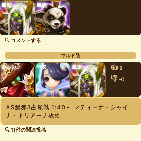
風鬼
風燕
🔍 コメントする
ギルド防
👍
カルカノ
ベタ
風鬼
9
👎
-0
AS鯖赤3占領戦 1:40～ マティーナ・シャイ
ナ・トリアーナ攻め
🔍 11件の関連投稿