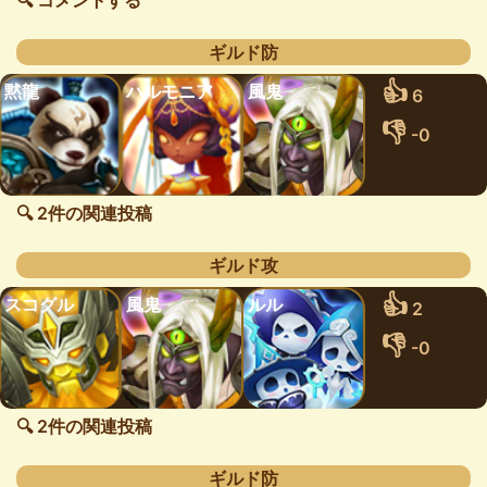
🔍 コメントする
ギルド防
👍
黙龍
ハルモニア
風鬼
6
👎
-0
🔍 2件の関連投稿
ギルド攻
👍
スコグル
風鬼
ルル
2
👎
-0
🔍 2件の関連投稿
ギルド防