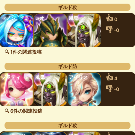
ギルド攻
👍
マノン
レオ
風鬼
0
👎
-0
🔍 1件の関連投稿
ギルド防
👍
プラティ
風鬼
アイリス
4
👎
-0
🔍 6件の関連投稿
ギルド攻