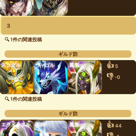
３
🔍 1件の関連投稿
ギルド防
👍
スコグル
ヴィゴル
風鬼
5
👎
-0
🔍 1件の関連投稿
ギルド防
👍
エラドリエル
雨師
風鬼
44
👎