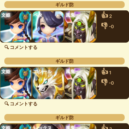
ギルド防
👍
文姫
ベタ
風鬼
2
👎
-0
🔍 コメントする
ギルド防
👍
文姫
エシール
風鬼
1
👎
-0
🔍 コメントする
ギルド防
👍
文姫
レックス
風鬼