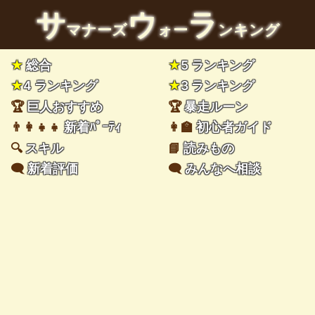
サ
ウ
ラ
マナーズ
ォー
ンキング
★
総合
★
5 ランキング
★
4 ランキング
★
3 ランキング
🏆
巨人おすすめ
🏆
暴走ルーン
👨‍👩‍👧‍👧
新着ﾊﾟｰﾃｨ
👩‍🏫
初心者ガイド
🔍
スキル
📘
読みもの
🗨️
新着評価
🗨️
みんなへ相談