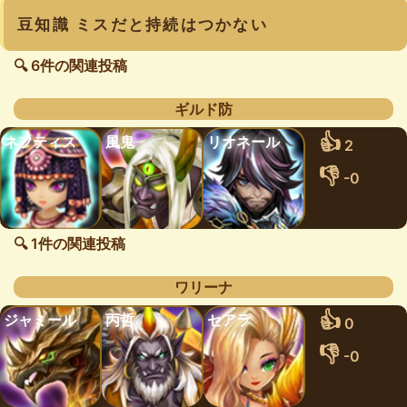
豆知識 ミスだと持続はつかない
🔍 6件の関連投稿
ギルド防
👍
ネフティス
風鬼
リオネール
2
👎
-0
🔍 1件の関連投稿
ワリーナ
👍
ジャミール
丙哲
セアラ
0
👎
-0