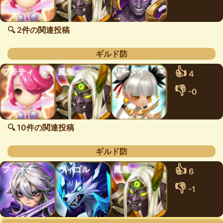
🔍 2件の関連投稿
ギルド防
👍
プラティ
風鬼
リーメイ
4
👎
-0
🔍 10件の関連投稿
ギルド防
👍
フィオナ
ヴィゴル
風鬼
6
👎
-1