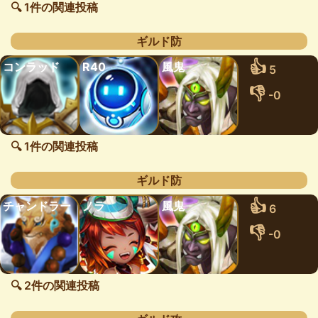
🔍 1件の関連投稿
ギルド防
👍
コンラッド
R40
風鬼
5
👎
-0
🔍 1件の関連投稿
ギルド防
👍
チャンドラー
ノラ
風鬼
6
👎
-0
🔍 2件の関連投稿