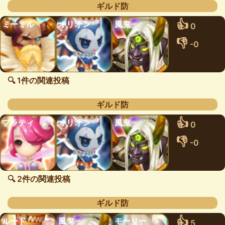
ギルド防
👍
ミーミル
オリオン
風鬼
0
👎
-0
🔍 1件の関連投稿
ギルド防
👍
プラティ
オリオン
風鬼
0
👎
-0
🔍 2件の関連投稿
ギルド防
👍
ルード
風鬼
モーリー
5