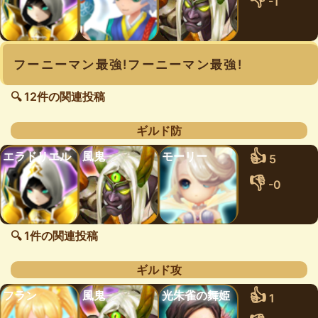
-1
フーニーマン最強!フーニーマン最強!
🔍 12件の関連投稿
ギルド防
👍
エラドリエル
風鬼
モーリー
5
👎
-0
🔍 1件の関連投稿
ギルド攻
👍
フラン
風鬼
光朱雀の舞姫
1