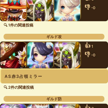
👎
-0
🔍 1件の関連投稿
ギルド攻
👍
カルカノ
ベタ
風鬼
1
👎
-0
AS赤3占領ミラー
🔍 2件の関連投稿
ギルド防
👍
フィオナ
オリオン
風鬼