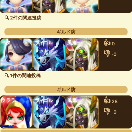
🔍 2件の関連投稿
ギルド防
👍
ベタ
ヴィゴル
風鬼
0
👎
-0
🔍 1件の関連投稿
ギルド防
👍
クララ
ヴィゴル
風鬼
28
👎
-0