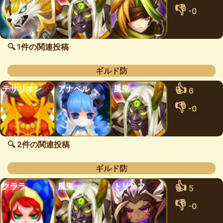
👎
-0
🔍 1件の関連投稿
ギルド防
👍
テサリオン
アナベル
風鬼
6
👎
-0
🔍 2件の関連投稿
ギルド防
👍
クララ
風鬼
トリュフ
5
👎
-0