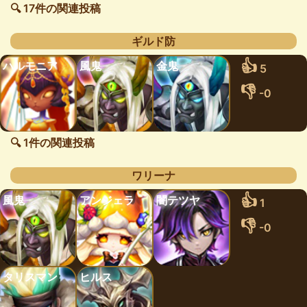
🔍 17件の関連投稿
ギルド防
👍
ハルモニア
風鬼
金鬼
5
👎
-0
🔍 1件の関連投稿
ワリーナ
👍
風鬼
アンジェラ
闇テツヤ
1
👎
-0
タリスマン
ヒルス