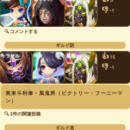
3
👎
-1
🔍 コメントする
ギルド防
👍
トラサル
ベタ
風鬼
15
👎
-1
美来斗利偉・風鬼男（ビクトリー・フーニーマ
ン）
🔍 2件の関連投稿
ギルド攻