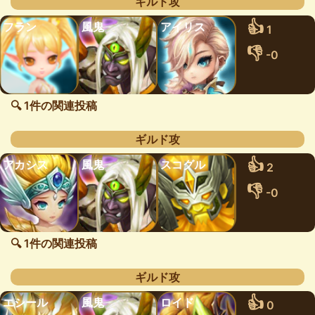
ギルド攻
👍
フラン
風鬼
アイリス
1
👎
-0
🔍 1件の関連投稿
ギルド攻
👍
アカシス
風鬼
スコグル
2
👎
-0
🔍 1件の関連投稿
ギルド攻
👍
エシール
風鬼
ロイド
0