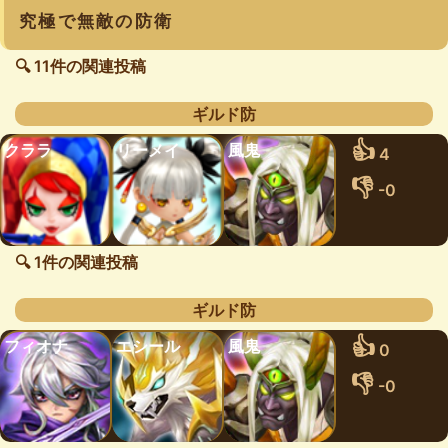
究極で無敵の防衛
🔍 11件の関連投稿
ギルド防
👍
クララ
リーメイ
風鬼
4
👎
-0
🔍 1件の関連投稿
ギルド防
👍
フィオナ
エシール
風鬼
0
👎
-0