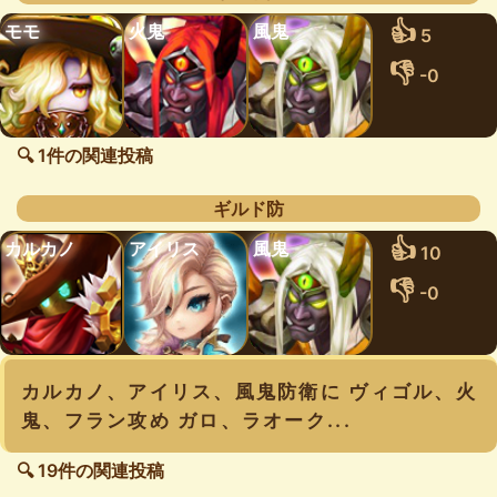
👍
モモ
火鬼
風鬼
5
👎
-0
🔍 1件の関連投稿
ギルド防
👍
カルカノ
アイリス
風鬼
10
👎
-0
カルカノ、アイリス、風鬼防衛に ヴィゴル、火
鬼、フラン攻め ガロ、ラオーク...
🔍 19件の関連投稿