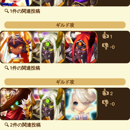
🔍 1件の関連投稿
ギルド攻
👍
ハルモニア
風鬼
火鬼
1
👎
-0
🔍 1件の関連投稿
ギルド攻
👍
カルカノ
風鬼
モーリー
2
👎
-0
🔍 2件の関連投稿