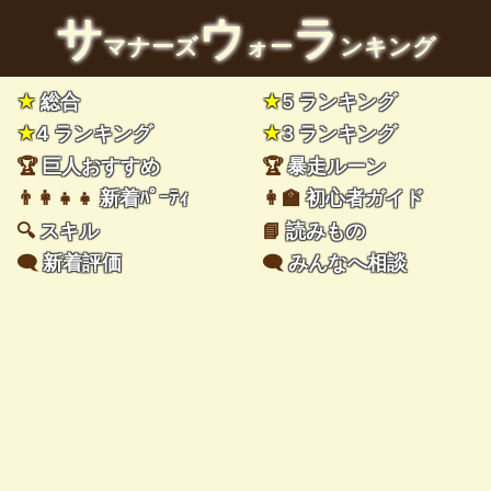
サ
ウ
ラ
マナーズ
ォー
ンキング
★
総合
★
5 ランキング
★
4 ランキング
★
3 ランキング
🏆
巨人おすすめ
🏆
暴走ルーン
👨‍👩‍👧‍👧
新着ﾊﾟｰﾃｨ
👩‍🏫
初心者ガイド
🔍
スキル
📘
読みもの
🗨️
新着評価
🗨️
みんなへ相談