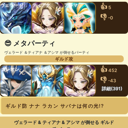
ヴェラード
ティアナ
アシマ
👍
5
👎
-0
😎 メタパーティ
ヴェラード ＆ティアナ ＆アシマ が倒せるパーティ
ギルド攻
👍
ガレオン
ポセイドン
ティアナ
452
👎
-43
詳細(391)
ギルド防 ナナ ラカン サバナは何の光!?
ヴェラード & ティアナ & アシマ が倒せる ギルド