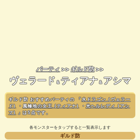
パーティ
>>
ギルド防
>>
ヴェラード
ティアナ
アシマ
&
&
ギルド防 おすすめパーティの 「
水ドラゴン (ヴェラー
ド)
・
風極地の女王 (ティアナ)
・
光ヘルレディ (アシ
マ)
」は5点です。
各モンスターをタップすると一覧表示します
ギルド防