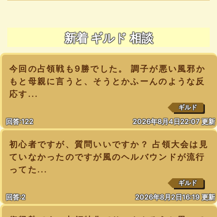
新着 ギルド 相談
今回の占領戦も9勝でした。 調子が悪い風邪か
もと母親に言うと、そうとかふーんのような反
応す...
ギルド
回答:122
2026年8月4日22:07 更新
初心者ですが、質問いいですか？ 占領大会は見
ていなかったのですが風のヘルバウンドが流行
ってた...
ギルド
回答:2
2026年8月2日16:19 更新