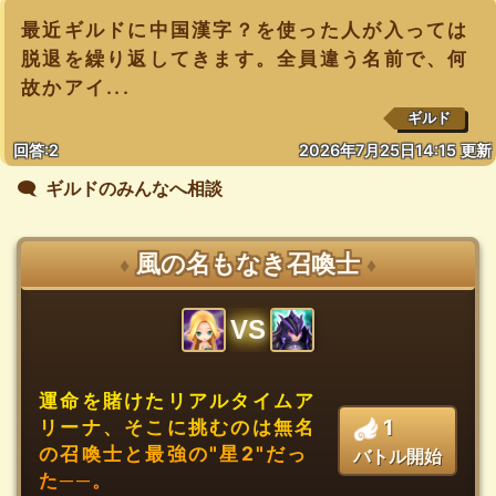
最近ギルドに中国漢字？を使った人が入っては
脱退を繰り返してきます。全員違う名前で、何
故かアイ...
ギルド
回答:2
2026年7月25日14:15 更新
🗨️ ギルドのみんなへ相談
風の名もなき召喚士
♦
♦
VS
運命を賭けたリアルタイムア
1
リーナ、そこに挑むのは無名
の召喚士と最強の"星2"だっ
バトル開始
た──。