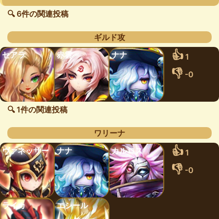
🔍 6件の関連投稿
ギルド攻
👍
セアラ
赤雲
ナナ
1
👎
-0
🔍 1件の関連投稿
ワリーナ
👍
ヴァネッサー
ナナ
カルロス
1
👎
-0
ライカ
エシール