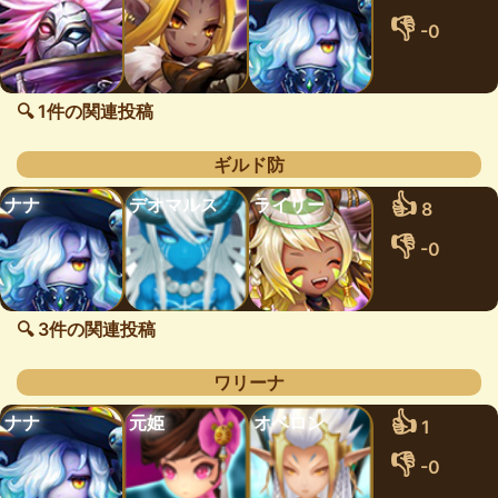
👎
-0
🔍 1件の関連投稿
ギルド防
👍
ナナ
デオマルス
ライリー
8
👎
-0
🔍 3件の関連投稿
ワリーナ
👍
ナナ
元姫
オベロン
1
👎
-0