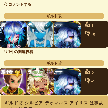
🔍 コメントする
ギルド攻
👍
湊
デオマルス
ナナ
1
👎
-0
🔍 1件の関連投稿
ギルド攻
👍
孫行者
ライリー
ナナ
2
👎
-1
ギルド防 シルビア デオマルス アイリス は事故